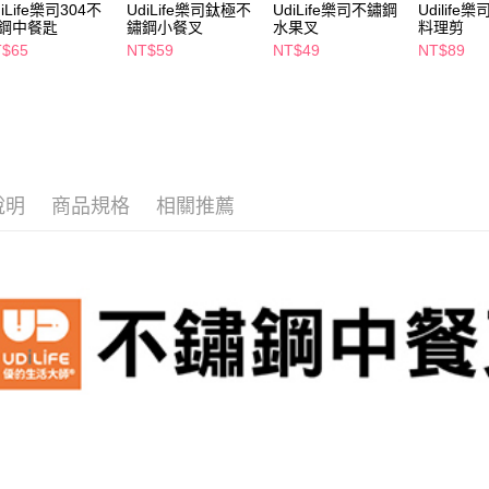
２．關於
iLife樂司304不
UdiLife樂司鈦極不
UdiLife樂司不鏽鋼
Udilife
付款後7-1
鋼中餐匙
鏽鋼小餐叉
水果叉
料理剪
https://aft
每筆NT$6
３．未成
T$65
NT$59
NT$49
NT$89
「AFTE
宅配(本島)
任。
４．使用「
每筆NT$1
即時審查
結果請求
付款後寶雅
５．嚴禁
每筆NT$8
形，恩沛
說明
商品規格
相關推薦
動。