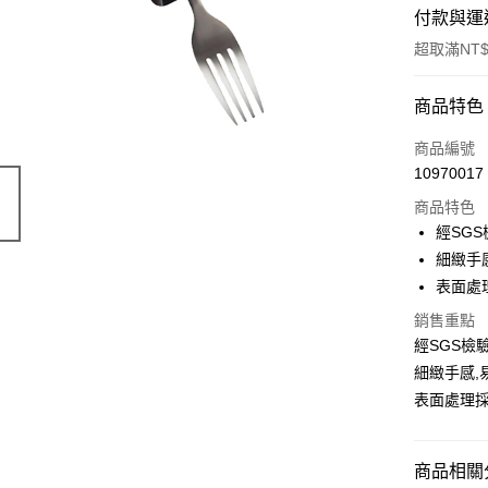
付款與運
超取滿NT$
付款方式
商品特色
POYA支付
商品編號
10970017
信用卡一
商品特色
超商取貨
經SG
細緻手
LINE Pay
表面處
Apple Pay
銷售重點
經SGS檢
街口支付
細緻手感,
悠遊付
表面處理
Google Pa
AFTEE先
商品相關分