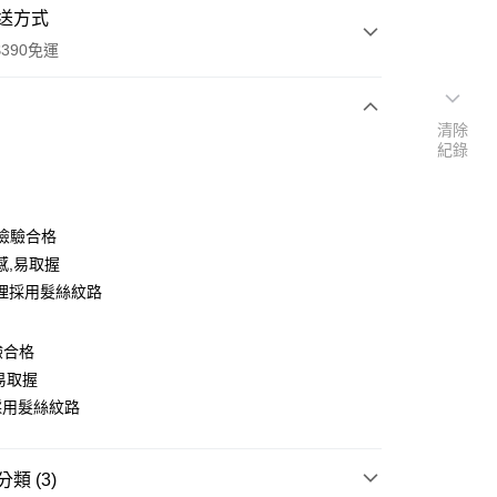
送方式
390免運
清除
紀錄
次付款
付款
S檢驗合格
感,易取握
理採用髮絲紋路
驗合格
易取握
採用髮絲紋路
y
享後付
類 (3)