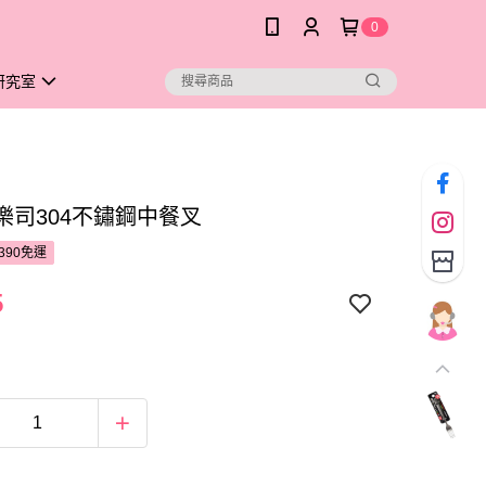
0
研究室
ife樂司304不鏽鋼中餐叉
390免運
5