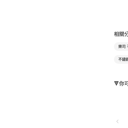
相關
樂司
不鏽
🔻你