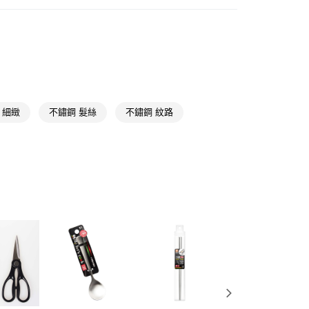
碗盤餐具
餐具
FTEE先享後付」】
先享後付是「在收到商品之後才付款」的支付方式。 讓您購物簡單
📢
👑精緻出遊指南 08/05-08/18
滿$688享點數8%
心！
：不需註冊會員、不需綁卡、不需儲值。
：只要手機號碼，簡訊認證，即可結帳。
📢
👑精緻出遊指南 08/05-08/18
隨身防護中
：先確認商品／服務後，再付款。
付款
EE先享後付」結帳流程】
fe 細緻
不鏽鋼 髮絲
不鏽鋼 紋路
5，滿NT$390(含以上)免運費
方式選擇「AFTEE先享後付」後，將跳轉至「AFTEE先享後
頁面，進行簡訊認證並確認金額後，即可完成結帳。
家取貨
成立數日內，您將收到繳費通知簡訊。
費通知簡訊後14天內，點擊此簡訊中的連結，可透過四大超商
5，滿NT$390(含以上)免運費
網路銀行／等多元方式進行付款，方視為交易完成。
：結帳手續完成當下不需立刻繳費，但若您需要取消訂單，請聯
貨付款
的店家。未經商家同意取消之訂單仍視為有效，需透過AFTEE
繳納相關費用。
5，滿NT$490(含以上)免運費
否成功請以「AFTEE先享後付 」之結帳頁面顯示為準，若有關於
功／繳費後需取消欲退款等相關疑問，請聯繫「AFTEE先享後
爾富取貨
援中心」
https://netprotections.freshdesk.com/support/home
5，滿NT$490(含以上)免運費
項】
付款
恩沛科技股份有限公司提供之「AFTEE先享後付」服務完成之
依本服務之必要範圍內提供個人資料，並將交易相關給付款項請
5，滿NT$490(含以上)免運費
讓予恩沛科技股份有限公司。