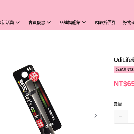
最新活動
會員優惠
品牌旗艦館
領取折價券
好物
UdiL
超取滿NT$
NT$6
數量