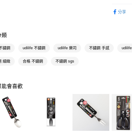
相關說明
生活日用
【關於「A
即享券
分享
AFTEE
📢主題活動
便利好安
倍回饋
１．簡單
２．便利
運送方式
📢主題活動
３．安心
分類
全家取貨
【「AFT
 不鏽鋼
udilife 不鏽鋼
udilife 樂司
不鏽鋼 手感
udili
每筆NT$6
１．於結帳
付」結帳
付款後全
２．訂單
鋼 細緻
合格 不鏽鋼
不鏽鋼 sgs
３．收到繳
每筆NT$6
／ATM／
※ 請注意
萊爾富取
絡購買商品
可能會喜歡
先享後付
每筆NT$6
※ 交易是
是否繳費成
付款後萊
付客戶支
每筆NT$6
【注意事
7-11取貨
１．透過由
交易，需
每筆NT$6
求債權轉