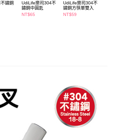
個人資料處理事宜，請瀏覽以下網址：
樂司不鏽鋼
UdiLife樂司304不
UdiLife樂司304不
UdiLife樂司304不
1取貨
鏽鋼中圓匙
鏽鋼方筷單雙入
鏽鋼立式圓口夾
ee.tw/terms/#terms3
5，滿NT$490(含以上)免運費
年的使用者請事先徵得法定代理人或監護人之同意方可使用
NT$65
NT$59
NT$149
E先享後付」，若未經同意申辦者引起之損失，本公司不負相關責
AFTEE先享後付」時，將依據個別帳號之用戶狀況，依本公司
00，滿NT$790(含以上)免運費
核予不同之上限額度；若仍有額度不足之情形，本公司將視審查
用戶進行身份認證。
門市自取(由倉庫統一出貨)
一人註冊多個帳號或使用他人資訊註冊。若發現惡意使用之情
0，滿NT$290(含以上)免運費
科技股份有限公司將有權停止該用戶之使用額度並採取法律行