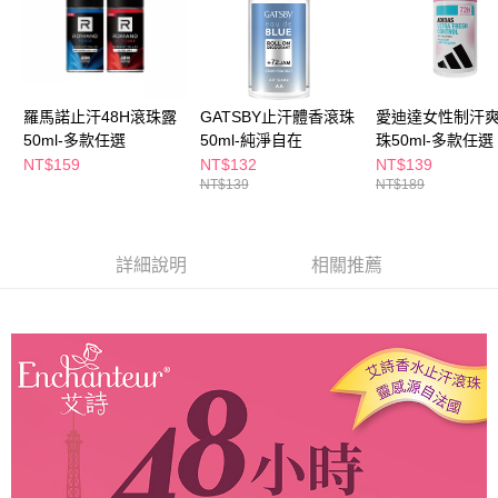
２．訂單成立數日內，您將收到繳費通知簡訊。
每筆NT$65，滿NT$390(含以上)免運費
３．收到繳費通知簡訊後14天內，點擊此簡訊中的連結，可透過四大超商／
ATM／網路銀行／等多元方式進行付款，方視為交易完成。
萊爾富取貨付款
※ 請注意：結帳手續完成當下不需立刻繳費，但若您需要取消訂單，請聯絡
每筆NT$65，滿NT$490(含以上)免運費
購買商品的店家。未經商家同意取消之訂單仍視為有效，需透過AFTEE先享
後付繳納相關費用。
羅馬諾止汗48H滾珠露
GATSBY止汗體香滾珠
愛迪達女性制汗
付款後萊爾富取貨
※ 交易是否成功請以「AFTEE先享後付 」之結帳頁面顯示為準，若有關於
50ml-多款任選
50ml-純淨自在
珠50ml-多款任選
是否繳費成功／繳費後需取消欲退款等相關疑問，請聯繫「AFTEE先享後付
NT$159
NT$132
NT$139
每筆NT$65，滿NT$490(含以上)免運費
客戶支援中心」
https://netprotections.freshdesk.com/support/home
NT$139
NT$189
7-11取貨付款
【注意事項】
１．透過由恩沛科技股份有限公司提供之「AFTEE先享後付」服務完成之交
每筆NT$65，滿NT$490(含以上)免運費
易，需依本服務之必要範圍內提供個人資料，並將交易相關給付款項請求債
詳細說明
相關推薦
權轉讓予恩沛科技股份有限公司。
付款後7-11取貨
２．關於個人資料處理事宜，請瀏覽以下網址：
每筆NT$65，滿NT$490(含以上)免運費
https://aftee.tw/terms/#terms3
３．未成年的使用者請事先徵得法定代理人或監護人之同意方可使用
宅配(本島)
「AFTEE先享後付」，若未經同意申辦者引起之損失，本公司不負相關責
任。
每筆NT$100，滿NT$790(含以上)免運費
４．使用「AFTEE先享後付」時，將依據個別帳號之用戶狀況，依本公司即
時審查核予不同之上限額度；若仍有額度不足之情形，本公司將視審查結果
付款後寶雅門市自取(由倉庫統一出貨)
請求用戶進行身份認證。
每筆NT$80，滿NT$290(含以上)免運費
５．嚴禁一人註冊多個帳號或使用他人資訊註冊。若發現惡意使用之情形，
恩沛科技股份有限公司將有權停止該用戶之使用額度並採取法律行動。