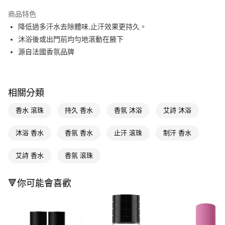
超商取貨付款
商品特色
LINE Pay
降低過多汗水去除體味,止汗效果更持久。
沐浴後或出門前均勻地滾動在腋下
Apple Pay
源自法國香氛品牌
街口支付
悠遊付
相關分類
Google Pay
香水 滾珠
持久 香水
香氛 沐浴
艾詩 沐浴
AFTEE先享後付
相關說明
沐浴 香水
香氛 香水
止汗 滾珠
制汗 香水
【關於「AFTEE先享後付」】
即享券
AFTEE先享後付是「在收到商品之後才付款」的支付方式。 讓您購物簡單
艾詩 香水
香氛 滾珠
便利好安心！
１．簡單：不需註冊會員、不需綁卡、不需儲值。
運送方式
２．便利：只要手機號碼，簡訊認證，即可結帳。
🔻你可能會喜歡
３．安心：先確認商品／服務後，再付款。
全家取貨付款
每筆NT$65，滿NT$390(含以上)免運費
【「AFTEE先享後付」結帳流程】
１．於結帳方式選擇「AFTEE先享後付」後，將跳轉至「AFTEE先享後付」
付款後全家取貨
結帳頁面，進行簡訊認證並確認金額後，即可完成結帳。