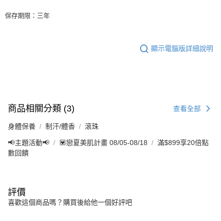
保存期限：三年
顯示電腦版詳細說明
商品相關分類 (3)
查看全部
身體保養
制汗/體香
滾珠
📢主題活動📢
💟戀夏美肌計畫 08/05-08/18
滿$899享20倍點
數回饋
評價
喜歡這個商品嗎？購買後給他一個好評吧