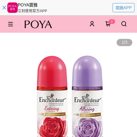
POYA寶雅
開啟APP
立刻使用官方APP
0
1
/
3