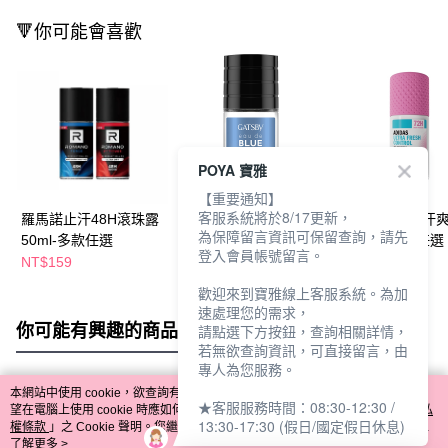
🔻你可能會喜歡
POYA 寶雅
【重要通知】
客服系統將於8/17更新，
羅馬諾止汗48H滾珠露
GATSBY止汗體香滾珠
愛迪達女性制汗
為保障留言資訊可保留查詢，請先
50ml-多款任選
50ml-純淨自在
珠50ml-多款任選
登入會員帳號留言。
NT$159
NT$132
NT$139
NT$139
NT$189
歡迎來到寶雅線上客服系統。為加
速處理您的需求，
你可能有興趣的商品
全站排行
請點選下方按鈕，查詢相關詳情，
若無欲查詢資訊，可直接留言，由
專人為您服務。
本網站中使用 cookie，欲查詢有關本網站使用 cookie 方式之詳情，及若您不希
★客服服務時間：08:30-12:30 /
熱門標籤
望在電腦上使用 cookie 時應如何變更電腦的 cookie 設定，請參閱本網站「
隱私
13:30-17:30 (假日/國定假日休息)
權條款
」之 Cookie 聲明。您繼續使用本網站即表示您同意本公司得按本網站使
用條款之 Cookie 聲明使用 cookie。
了解更多 >