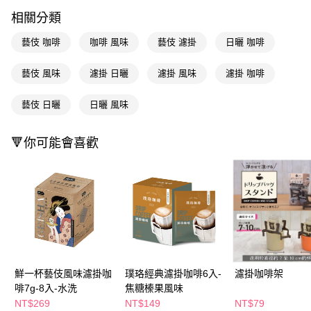
LINE Pay
相關分類
Apple Pay
藝伎 咖啡
咖啡 風味
藝伎 濾掛
日曬 咖啡
街口支付
藝伎 風味
濾掛 日曬
濾掛 風味
濾掛 咖啡
悠遊付
藝伎 日曬
日曬 風味
Google Pay
AFTEE先享後付
🔻你可能會喜歡
相關說明
【關於「AFTEE先享後付」】
即享券
AFTEE先享後付是「在收到商品之後才付款」的支付方式。 讓您購物簡單
便利好安心！
１．簡單：不需註冊會員、不需綁卡、不需儲值。
運送方式
２．便利：只要手機號碼，簡訊認證，即可結帳。
３．安心：先確認商品／服務後，再付款。
全家取貨付款
每筆NT$65，滿NT$390(含以上)免運費
【「AFTEE先享後付」結帳流程】
１．於結帳方式選擇「AFTEE先享後付」後，將跳轉至「AFTEE先享後付」
鮮一杯藝伎風味濾掛咖
璞珞經典濾掛咖啡6入-
濾掛咖啡架
付款後全家取貨
結帳頁面，進行簡訊認證並確認金額後，即可完成結帳。
啡7g-8入-水洗
焦糖榛果風味
２．訂單成立數日內，您將收到繳費通知簡訊。
每筆NT$65，滿NT$390(含以上)免運費
３．收到繳費通知簡訊後14天內，點擊此簡訊中的連結，可透過四大超商／
NT$269
NT$149
NT$79