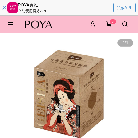
POYA寶雅
開啟APP
立刻使用官方APP
0
1
/
1