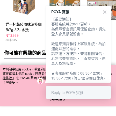
POYA 寶雅
【重要通知】
客服系統將於8/17更新，
鮮一杯藝伎風味濾掛咖
璞珞經典濾掛咖啡6入-
濾掛咖啡架
為保障留言資訊可保留查詢，請先
啡7g-8入-水洗
焦糖榛果風味
登入會員帳號留言。
NT$269
NT$149
NT$79
NT$335
NT$199
歡迎來到寶雅線上客服系統。為加
速處理您的需求，
你可能有興趣的商品
全站排行
請點選下方按鈕，查詢相關詳情，
若無欲查詢資訊，可直接留言，由
專人為您服務。
本網站中使用 cookie，欲查詢有關本網站使用 cookie 方式之詳情，及若您不希
★客服服務時間：08:30-12:30 /
熱門標籤
望在電腦上使用 cookie 時應如何變更電腦的 cookie 設定，請參閱本網站「
隱私
13:30-17:30 (假日/國定假日休息)
權條款
」之 Cookie 聲明。您繼續使用本網站即表示您同意本公司得按本網站使
用條款之 Cookie 聲明使用 cookie。
了解更多 >
Reply to POYA 寶雅
我知道了