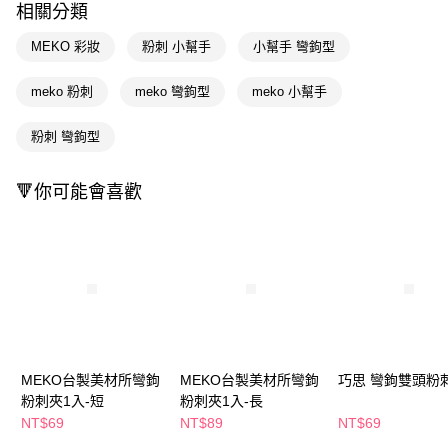
相關分類
Apple Pay
MEKO 彩妝
粉刺 小幫手
小幫手 彎鉤型
街口支付
meko 粉刺
meko 彎鉤型
meko 小幫手
悠遊付
粉刺 彎鉤型
Google Pay
AFTEE先享後付
🔻你可能會喜歡
相關說明
【關於「AFTEE先享後付」】
即享券
AFTEE先享後付是「在收到商品之後才付款」的支付方式。 讓您購物簡單
便利好安心！
１．簡單：不需註冊會員、不需綁卡、不需儲值。
運送方式
２．便利：只要手機號碼，簡訊認證，即可結帳。
３．安心：先確認商品／服務後，再付款。
全家取貨付款
每筆NT$65，滿NT$390(含以上)免運費
【「AFTEE先享後付」結帳流程】
１．於結帳方式選擇「AFTEE先享後付」後，將跳轉至「AFTEE先享後付」
MEKO台製美材所彎鉤
MEKO台製美材所彎鉤
巧思 彎鉤雙頭
付款後全家取貨
結帳頁面，進行簡訊認證並確認金額後，即可完成結帳。
粉刺夾1入-短
粉刺夾1入-長
２．訂單成立數日內，您將收到繳費通知簡訊。
每筆NT$65，滿NT$390(含以上)免運費
３．收到繳費通知簡訊後14天內，點擊此簡訊中的連結，可透過四大超商／
NT$69
NT$89
NT$69
ATM／網路銀行／等多元方式進行付款，方視為交易完成。