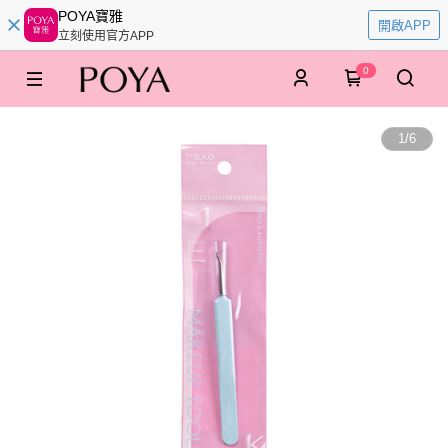
POYA寶雅
開啟APP
立刻使用官方APP
0
1
/
6