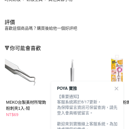
評價
喜歡這個商品嗎？購買後給他一個好評吧
🔻你可能會喜歡
POYA 寶雅
【重要通知】
客服系統將於8/17更新，
MEKO台製美材所彎鉤
MEKO台製美材所彎鉤
巧思 彎鉤雙頭
為保障留言資訊可保留查詢，請先
粉刺夾1入-短
粉刺夾1入-長
登入會員帳號留言。
NT$69
NT$89
NT$69
歡迎來到寶雅線上客服系統。為加