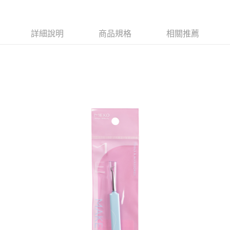
萊爾富取貨付款
※ 請注意：結帳手續完成當下不需立刻繳費，但若您需要取消訂單，請聯絡
每筆NT$65，滿NT$490(含以上)免運費
購買商品的店家。未經商家同意取消之訂單仍視為有效，需透過AFTEE先享
後付繳納相關費用。
付款後萊爾富取貨
※ 交易是否成功請以「AFTEE先享後付 」之結帳頁面顯示為準，若有關於
詳細說明
商品規格
相關推薦
是否繳費成功／繳費後需取消欲退款等相關疑問，請聯繫「AFTEE先享後付
每筆NT$65，滿NT$490(含以上)免運費
客戶支援中心」
https://netprotections.freshdesk.com/support/home
7-11取貨付款
【注意事項】
１．透過由恩沛科技股份有限公司提供之「AFTEE先享後付」服務完成之交
每筆NT$65，滿NT$490(含以上)免運費
易，需依本服務之必要範圍內提供個人資料，並將交易相關給付款項請求債
權轉讓予恩沛科技股份有限公司。
付款後7-11取貨
２．關於個人資料處理事宜，請瀏覽以下網址：
每筆NT$65，滿NT$490(含以上)免運費
https://aftee.tw/terms/#terms3
３．未成年的使用者請事先徵得法定代理人或監護人之同意方可使用
宅配(本島)
「AFTEE先享後付」，若未經同意申辦者引起之損失，本公司不負相關責
任。
每筆NT$100，滿NT$790(含以上)免運費
４．使用「AFTEE先享後付」時，將依據個別帳號之用戶狀況，依本公司即
時審查核予不同之上限額度；若仍有額度不足之情形，本公司將視審查結果
付款後寶雅門市自取(由倉庫統一出貨)
請求用戶進行身份認證。
每筆NT$80，滿NT$290(含以上)免運費
５．嚴禁一人註冊多個帳號或使用他人資訊註冊。若發現惡意使用之情形，
恩沛科技股份有限公司將有權停止該用戶之使用額度並採取法律行動。