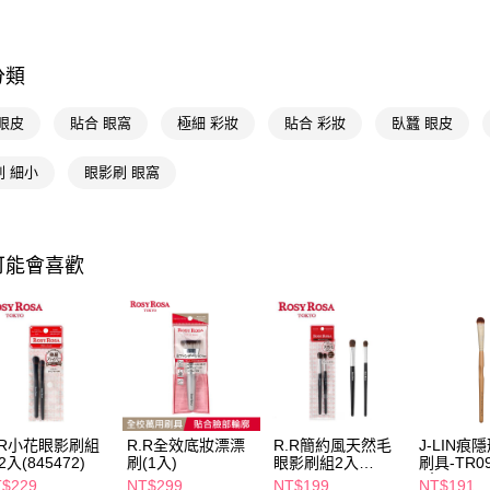
相關說明
【關於「A
即享券
AFTEE
便利好安
分類
１．簡單
２．便利
運送方式
眼皮
貼合 眼窩
極細 彩妝
貼合 彩妝
臥蠶 眼皮
３．安心
全家取貨
【「AFT
刷 細小
眼影刷 眼窩
每筆NT$6
１．於結帳
付」結帳
付款後全
２．訂單
３．收到繳
每筆NT$6
可能會喜歡
／ATM／
※ 請注意
萊爾富取
絡購買商品
先享後付
每筆NT$6
※ 交易是
是否繳費成
付款後萊
付客戶支
每筆NT$6
【注意事
7-11取貨
１．透過由
.R小花眼影刷組
R.R全效底妝漂漂
R.R簡約風天然毛
J-LIN痕
交易，需
2入(845472)
刷(1入)
眼影刷組2入
刷具-TR
每筆NT$6
求債權轉
(845073)
(大)
$229
NT$299
NT$199
NT$191