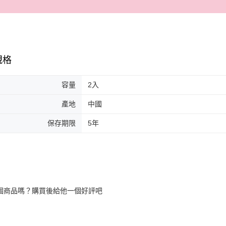
規格
容量
2入
產地
中國
保存期限
5年
個商品嗎？購買後給他一個好評吧