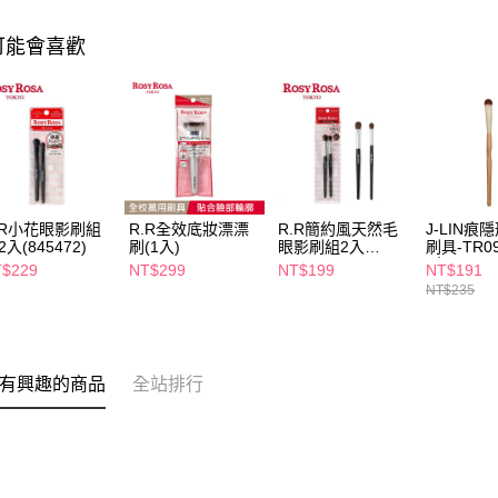
可能會喜歡
.R小花眼影刷組
R.R全效底妝漂漂
R.R簡約風天然毛
J-LIN痕
2入(845472)
刷(1入)
眼影刷組2入
刷具-TR
(845073)
(大)
$229
NT$299
NT$199
NT$191
NT$235
有興趣的商品
全站排行