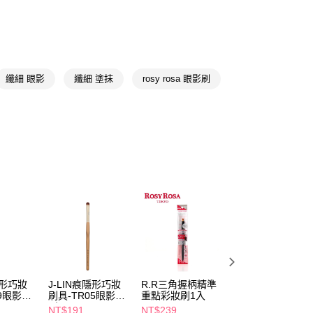
FTEE先享後付」】
先享後付是「在收到商品之後才付款」的支付方式。 讓您購物簡單
心！
：不需註冊會員、不需綁卡、不需儲值。
：只要手機號碼，簡訊認證，即可結帳。
纖細 眼影
纖細 塗抹
rosy rosa 眼影刷
：先確認商品／服務後，再付款。
付款
EE先享後付」結帳流程】
5，滿NT$390(含以上)免運費
方式選擇「AFTEE先享後付」後，將跳轉至「AFTEE先享後
頁面，進行簡訊認證並確認金額後，即可完成結帳。
家取貨
成立數日內，您將收到繳費通知簡訊。
費通知簡訊後14天內，點擊此簡訊中的連結，可透過四大超商
5，滿NT$390(含以上)免運費
網路銀行／等多元方式進行付款，方視為交易完成。
：結帳手續完成當下不需立刻繳費，但若您需要取消訂單，請聯
貨付款
的店家。未經商家同意取消之訂單仍視為有效，需透過AFTEE
繳納相關費用。
5，滿NT$490(含以上)免運費
否成功請以「AFTEE先享後付 」之結帳頁面顯示為準，若有關於
功／繳費後需取消欲退款等相關疑問，請聯繫「AFTEE先享後
爾富取貨
援中心」
https://netprotections.freshdesk.com/support/home
5，滿NT$490(含以上)免運費
項】
付款
恩沛科技股份有限公司提供之「AFTEE先享後付」服務完成之
隱形巧妝
J-LIN痕隱形巧妝
R.R三角握柄精準
R.R全效漂漂刷-
依本服務之必要範圍內提供個人資料，並將交易相關給付款項請
09眼影刷
刷具-TR05眼影刷
重點彩妝刷1入
狀專用
5，滿NT$490(含以上)免運費
讓予恩沛科技股份有限公司。
(小)
NT$191
NT$239
NT$379