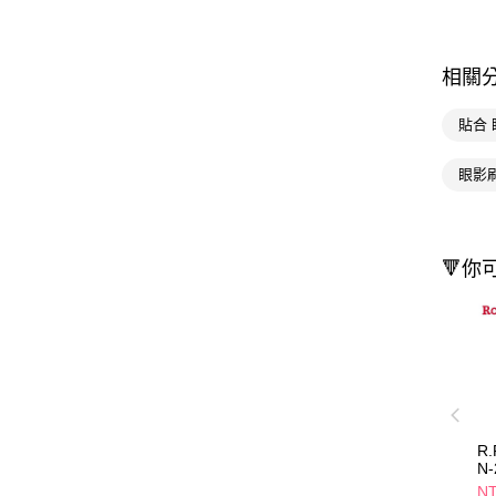
相關
貼合 
眼影
🔻你
R
N-
NT