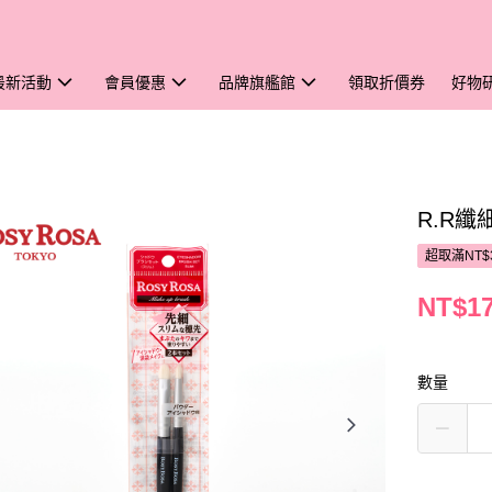
最新活動
會員優惠
品牌旗艦館
領取折價券
好物
R.R纖
超取滿NT$
NT$1
數量