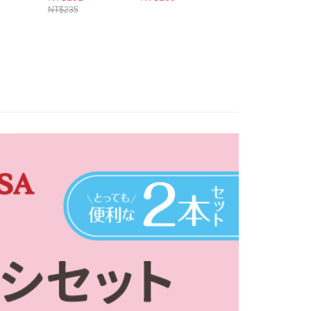
個人資料處理事宜，請瀏覽以下網址：
1取貨
NT$235
ee.tw/terms/#terms3
5，滿NT$490(含以上)免運費
年的使用者請事先徵得法定代理人或監護人之同意方可使用
E先享後付」，若未經同意申辦者引起之損失，本公司不負相關責
AFTEE先享後付」時，將依據個別帳號之用戶狀況，依本公司
00，滿NT$790(含以上)免運費
核予不同之上限額度；若仍有額度不足之情形，本公司將視審查
用戶進行身份認證。
門市自取(由倉庫統一出貨)
一人註冊多個帳號或使用他人資訊註冊。若發現惡意使用之情
0，滿NT$290(含以上)免運費
科技股份有限公司將有權停止該用戶之使用額度並採取法律行