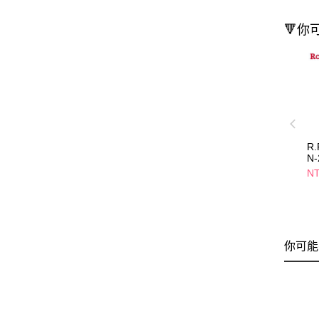
🔻你
R
N-
NT
你可能