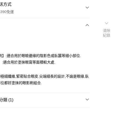
送方式
390免運
清除
紀錄
次付款
付款
刷】:適合用於眼瞼邊緣的陰影色或臥蠶等細小部位.
】:適合用於塗抹眼窩等面積較大處.
極細纖維,緊密貼合眼皮.尖端細長的設計,不論是眼緣,臥
位都好塗抹的眼影刷組合.
類 (1)
y
彩妝工具
刷具/清潔液
享後付