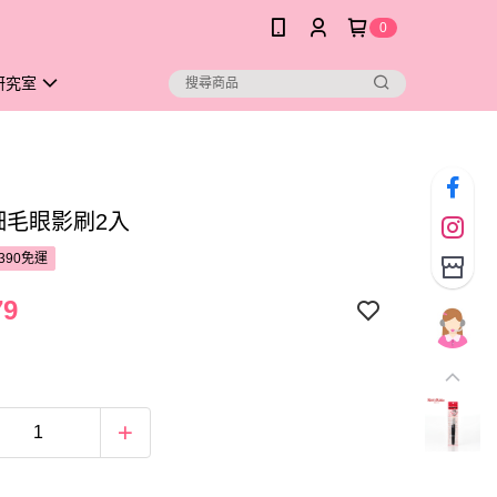
0
研究室
細毛眼影刷2入
390免運
79