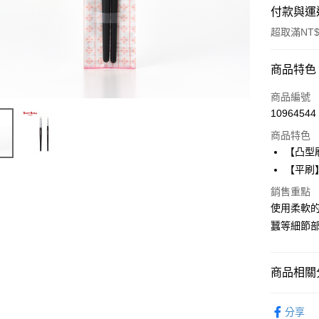
付款與運
超取滿NT$
付款方式
商品特色
POYA支付
商品編號
10964544
信用卡一
商品特色
超商取貨
【凸型
【平刷
LINE Pay
銷售重點
Apple Pay
使用柔軟的
蠶等細節部
街口支付
悠遊付
商品相關分
Google Pa
時尚彩妝
AFTEE先
分享