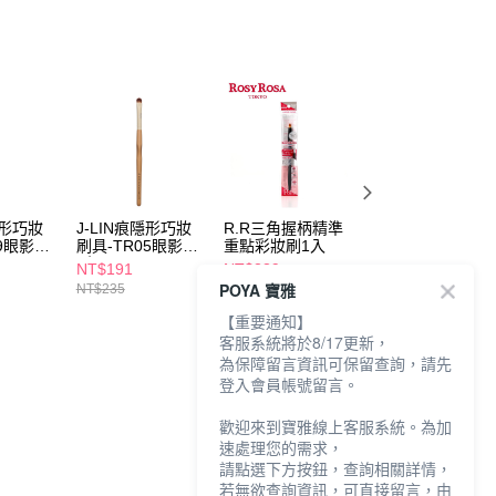
隱形巧妝
J-LIN痕隱形巧妝
R.R三角握柄精準
R.R全效漂漂刷-
09眼影刷
刷具-TR05眼影刷
重點彩妝刷1入
狀專用
(小)
NT$191
NT$239
NT$379
POYA 寶雅
NT$235
【重要通知】
客服系統將於8/17更新，
為保障留言資訊可保留查詢，請先
登入會員帳號留言。
歡迎來到寶雅線上客服系統。為加
速處理您的需求，
請點選下方按鈕，查詢相關詳情，
若無欲查詢資訊，可直接留言，由