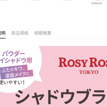
２．關於
付款後7-1
NT$235
https://aft
每筆NT$6
３．未成
「AFTE
宅配(本島)
任。
４．使用「
每筆NT$1
即時審查
結果請求
說明
商品規格
相關推薦
付款後寶雅
５．嚴禁
每筆NT$8
形，恩沛
動。