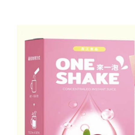
求債權轉
２．關於
付款後7-1
https://aft
每筆NT$6
３．未成
「AFTE
宅配(本島)
任。
４．使用「
每筆NT$1
即時審查
結果請求
付款後寶雅
５．嚴禁
每筆NT$8
形，恩沛
動。