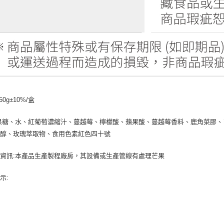
50g±10%/盒
果糖、水、紅葡萄濃縮汁、蔓越莓、檸檬酸、蘋果酸、蔓越莓香料、鹿角菜膠
芽醇、玫瑰萃取物、食用色素紅色四十號
資訊:本產品生產製程廠房，其設備或生產管線有處理芒果
示: