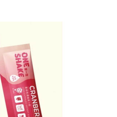
讓予恩沛科技股份有限公司。
個人資料處理事宜，請瀏覽以下網址：
1取貨
ee.tw/terms/#terms3
5，滿NT$490(含以上)免運費
年的使用者請事先徵得法定代理人或監護人之同意方可使用
E先享後付」，若未經同意申辦者引起之損失，本公司不負相關責
AFTEE先享後付」時，將依據個別帳號之用戶狀況，依本公司
00，滿NT$790(含以上)免運費
核予不同之上限額度；若仍有額度不足之情形，本公司將視審查
用戶進行身份認證。
門市自取(由倉庫統一出貨)
一人註冊多個帳號或使用他人資訊註冊。若發現惡意使用之情
0，滿NT$290(含以上)免運費
科技股份有限公司將有權停止該用戶之使用額度並採取法律行