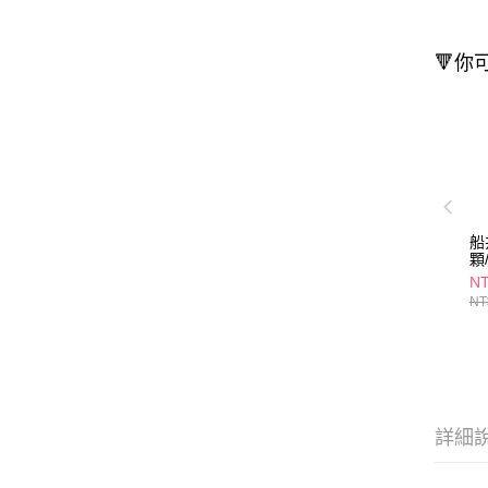
🔻你
船
顆
NT
NT
詳細