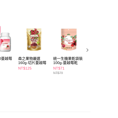
FTEE先享後付」】
先享後付是「在收到商品之後才付款」的支付方式。 讓您購物簡單
心！
：不需註冊會員、不需綁卡、不需儲值。
：只要手機號碼，簡訊認證，即可結帳。
：先確認商品／服務後，再付款。
付款
EE先享後付」結帳流程】
5，滿NT$390(含以上)免運費
方式選擇「AFTEE先享後付」後，將跳轉至「AFTEE先享後
頁面，進行簡訊認證並確認金額後，即可完成結帳。
0蔓越莓
森之果物嚴選
統一生機果乾袋裝
GOALDAILY洛神
家取貨
成立數日內，您將收到繳費通知簡訊。
160g-切片蔓越莓
100g-蔓越莓乾
蔓越莓精華膠囊3
費通知簡訊後14天內，點擊此簡訊中的連結，可透過四大超商
5，滿NT$390(含以上)免運費
粒
網路銀行／等多元方式進行付款，方視為交易完成。
NT$125
NT$71
NT$1,000
：結帳手續完成當下不需立刻繳費，但若您需要取消訂單，請聯
NT$79
NT$1,390
貨付款
的店家。未經商家同意取消之訂單仍視為有效，需透過AFTEE
繳納相關費用。
5，滿NT$490(含以上)免運費
否成功請以「AFTEE先享後付 」之結帳頁面顯示為準，若有關於
功／繳費後需取消欲退款等相關疑問，請聯繫「AFTEE先享後
爾富取貨
援中心」
https://netprotections.freshdesk.com/support/home
5，滿NT$490(含以上)免運費
項】
付款
恩沛科技股份有限公司提供之「AFTEE先享後付」服務完成之
依本服務之必要範圍內提供個人資料，並將交易相關給付款項請
5，滿NT$490(含以上)免運費