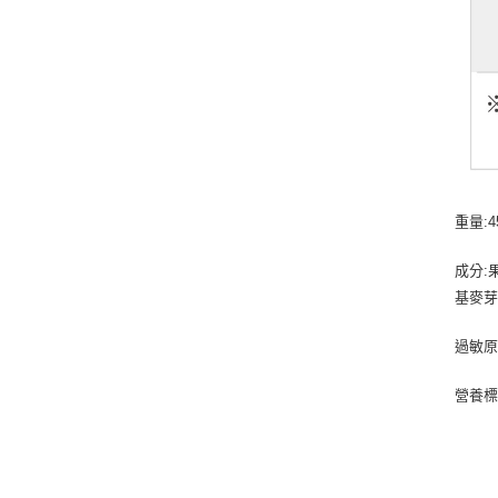
重量:4
成分:
基麥
過敏原
營養標