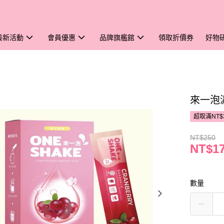
最新活動
會員優惠
品牌旗艦館
領取折價券
好物
來一泡濃
超取滿NT$
NT$250
NT$1
數量