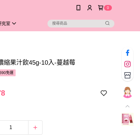
0
研究室
縮果汁飲45g-10入-蔓越莓
390免運
78