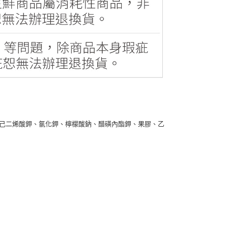
、己二烯酸鉀、氯化鉀、檸檬酸鈉、醋磺內酯鉀、果膠、乙