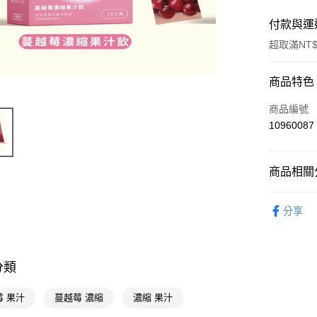
付款與運
超取滿NT$
付款方式
商品特色
POYA支付
商品編號
10960087
信用卡一
超商取貨
商品相關分
LINE Pay
食品飲料
分享
Apple Pay
街口支付
悠遊付
分類
Google Pa
莓 果汁
蔓越莓 濃縮
濃縮 果汁
AFTEE先