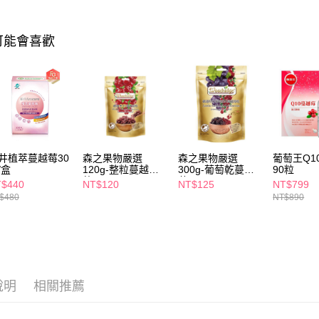
相關說明
【關於「A
可能會喜歡
即享券
AFTEE
便利好安
１．簡單
２．便利
運送方式
３．安心
全家取貨
【「AFT
每筆NT$6
１．於結帳
付」結帳
井植萃蔓越莓30
森之果物嚴選
森之果物嚴選
葡萄王Q1
付款後全
２．訂單
/盒
120g-整粒蔓越莓
300g-葡萄乾蔓越
90粒
３．收到繳
每筆NT$6
乾
莓
／ATM／
$440
NT$120
NT$125
NT$799
※ 請注意
$480
NT$890
萊爾富取
絡購買商品
先享後付
每筆NT$6
※ 交易是
是否繳費成
付款後萊
付客戶支
每筆NT$6
說明
相關推薦
【注意事
7-11取貨
１．透過由
交易，需
每筆NT$6