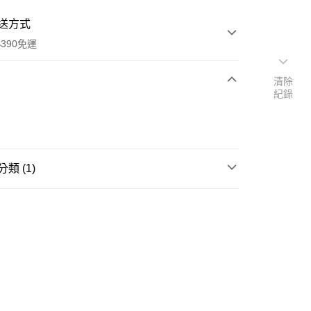
送方式
390免運
清除
紀錄
次付款
付款
類 (1)
沖泡飲品
奶茶/茶包
y
享後付