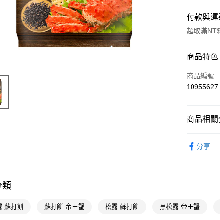
付款與運
超取滿NT$
付款方式
商品特色
POYA支付
商品編號
10955627
信用卡一
超商取貨
商品相關分
LINE Pay
食品飲料
分享
Apple Pay
街口支付
悠遊付
分類
Google Pa
露 蘇打餅
蘇打餅 帝王蟹
松露 蘇打餅
黑松露 帝王蟹
AFTEE先