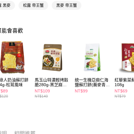
露 黑麥
松露 帝王蟹
黑麥 帝王蟹
相關說明
【關於「A
即享券
AFTEE
便利好安
１．簡單
可能會喜歡
２．便利
運送方式
３．安心
全家取貨
【「AFT
每筆NT$6
１．於結帳
付」結帳
付款後全
２．訂單
３．收到繳
每筆NT$6
／ATM／
綠人奶油蘇打餅
馬玉山特濃輕烤穀
統一生機亞麻仁海
紅藜紫菜
※ 請注意
64g-松茸風味
脆280g-黑芝麻堅
鹽蘇打餅(蕎麥青
108g
萊爾富取
絡購買商品
果
蔥)168g
T$89
NT$109
NT$99
NT$69
先享後付
每筆NT$6
$120
NT$140
NT$79
※ 交易是
是否繳費成
付款後萊
付客戶支
每筆NT$6
【注意事
7-11取貨
１．透過由
交易，需
每筆NT$6
說明
相關推薦