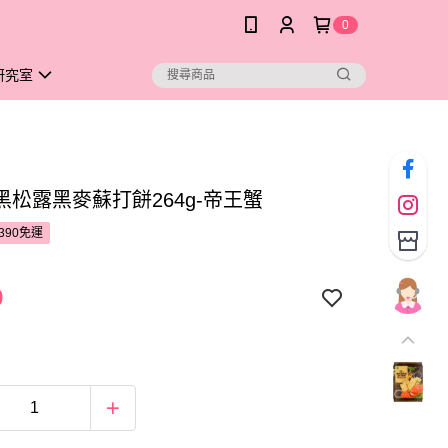
0
研究室
黑松露黑麥蘇打餅264g-帝王蟹
390免運
9