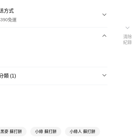
送方式
390免運
清除
紀錄
次付款
付款
類 (1)
休閒餅乾
鹹餅乾
y
黑麥 蘇打餅
小綠 蘇打餅
小綠人 蘇打餅
享後付