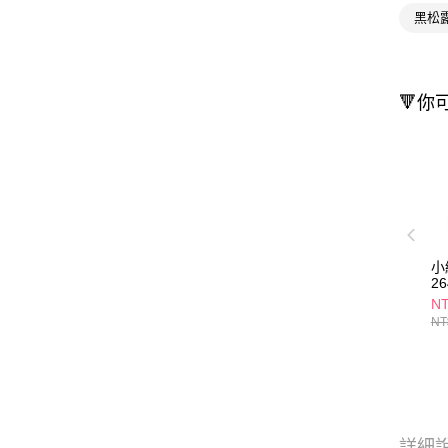
黑松
🔻你
小
2
N
NT
詳細