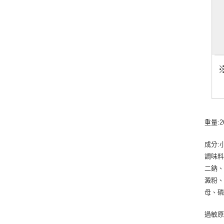
重量:2
成分:
調味料
二鈉、
澱粉、
母、
過敏原