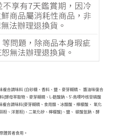
蟹味複合調味料 (白砂糖、香料、鹽、麥芽糊精、 醬油味復合
料(酵母萃取物、麥芽糊精、L-麩酸鈉、5'-鳥嘌呤核苷磷酸
白醋味複合調味料(麥芽糊精、食用醋、冰醋酸、檸檬酸、 氧化
蒜粉、洋蔥粉)、二氧化矽、檸檬酸)、鹽、 碳酸氫鈉、酵
原體質者食用。