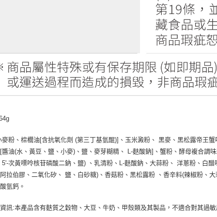
64g
小麥粉、棕櫚油[含抗氧化劑 (第三丁基氫醌)]、玉米澱粉、 黑麥、黑松露帝王
[醬油(水、黃豆、鹽、小麥)、鹽、麥芽糊精、 L-麩酸鈉]、蟹粉、酵母複合調味
 5'-次黃嘌呤核苷磷酸二鈉、鹽) 、乳清粉、L-麩酸鈉、大蒜粉、 洋蔥粉、
阿拉伯膠、二氧化矽、 鹽、白砂糖)、香菇粉、黑松露粉 、香辛料(辣椒粉、大
磷酸氫鈣。
資訊:本產品含有麩質之穀物、大豆、牛奶、甲殼類及其製品，不適合對其過敏