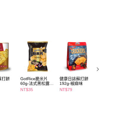
FTEE先享後付」】
先享後付是「在收到商品之後才付款」的支付方式。 讓您購物簡單
心！
：不需註冊會員、不需綁卡、不需儲值。
：只要手機號碼，簡訊認證，即可結帳。
：先確認商品／服務後，再付款。
付款
EE先享後付」結帳流程】
5，滿NT$390(含以上)免運費
方式選擇「AFTEE先享後付」後，將跳轉至「AFTEE先享後
頁面，進行簡訊認證並確認金額後，即可完成結帳。
家取貨
成立數日內，您將收到繳費通知簡訊。
費通知簡訊後14天內，點擊此簡訊中的連結，可透過四大超商
5，滿NT$390(含以上)免運費
網路銀行／等多元方式進行付款，方視為交易完成。
蘇打餅
GotRice脆米片
健康日誌蘇打餅
統一生機亞麻仁海
：結帳手續完成當下不需立刻繳費，但若您需要取消訂單，請聯
60g-法式黑松露口
192g-椒麻味
鹽蘇打餅168g-蕎
貨付款
的店家。未經商家同意取消之訂單仍視為有效，需透過AFTEE
味
麥原味
NT$35
NT$79
NT$99
繳納相關費用。
5，滿NT$490(含以上)免運費
否成功請以「AFTEE先享後付 」之結帳頁面顯示為準，若有關於
功／繳費後需取消欲退款等相關疑問，請聯繫「AFTEE先享後
爾富取貨
援中心」
https://netprotections.freshdesk.com/support/home
5，滿NT$490(含以上)免運費
項】
付款
恩沛科技股份有限公司提供之「AFTEE先享後付」服務完成之
依本服務之必要範圍內提供個人資料，並將交易相關給付款項請
5，滿NT$490(含以上)免運費