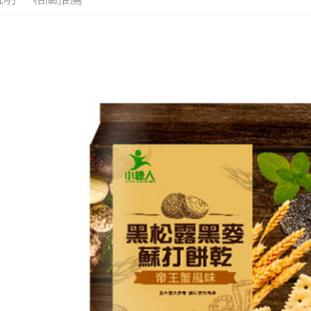
求債權轉
２．關於
付款後7-1
https://aft
每筆NT$6
３．未成
「AFTE
宅配(本島)
任。
４．使用「
每筆NT$1
即時審查
結果請求
付款後寶雅
５．嚴禁
每筆NT$8
形，恩沛
動。