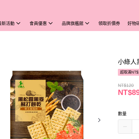
最新活動
會員優惠
品牌旗艦館
領取折價券
好物
小綠人
超取滿NT$
NT$120
NT$8
數量