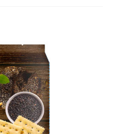
讓予恩沛科技股份有限公司。
個人資料處理事宜，請瀏覽以下網址：
1取貨
ee.tw/terms/#terms3
5，滿NT$490(含以上)免運費
年的使用者請事先徵得法定代理人或監護人之同意方可使用
E先享後付」，若未經同意申辦者引起之損失，本公司不負相關責
AFTEE先享後付」時，將依據個別帳號之用戶狀況，依本公司
00，滿NT$790(含以上)免運費
核予不同之上限額度；若仍有額度不足之情形，本公司將視審查
用戶進行身份認證。
門市自取(由倉庫統一出貨)
一人註冊多個帳號或使用他人資訊註冊。若發現惡意使用之情
0，滿NT$290(含以上)免運費
科技股份有限公司將有權停止該用戶之使用額度並採取法律行