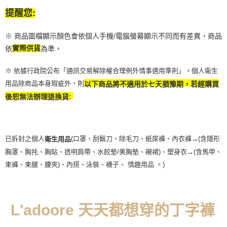
提醒您:
※ 商品圖檔顯示顏色會依個人手機/電腦螢幕顯示不同而有差異，商品
依
實際供貨
為準。
※ 依據行政院公布「通訊交易解除權合理例外情事適用準則」，個人衛生
用品除商品本身瑕疵外，則
以下商品將不適用於七天猶豫期，若經購買
後恕無法辦理退換貨:
已拆封之個人
(口罩、刮鬍刀、除毛刀、紙尿褲、內衣褲→(含隱形
衛生用品
胸罩、胸扥、胸貼、透明肩帶、水餃墊/美胸墊、襯裙)、塑身衣
→
(含馬甲、
束褲、束腿、腰夾
)
、內搭、泳裝、襪子、 情趣用品 。)
L'adoore 天天都想穿的丁字褲