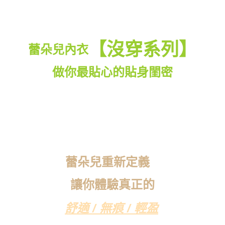
【沒穿系列】
蕾朵兒內衣
做你最貼心的貼身閨密
蕾朵兒重新定義
讓你體驗真正的
舒適 / 無痕 / 輕盈