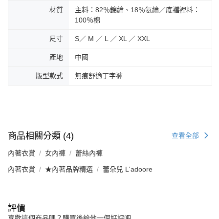
材質
主料：82％錦綸、18％氨綸／底襠裡料：
100％棉
尺寸
S／ M ／ L ／ XL ／ XXL
產地
中國
版型款式
無痕舒適丁字褲
商品相關分類 (4)
查看全部
內著衣賞
女內褲
蕾絲內褲
內著衣賞
★內著品牌精選
蕾朵兒 L'adoore
評價
喜歡這個商品嗎？購買後給他一個好評吧