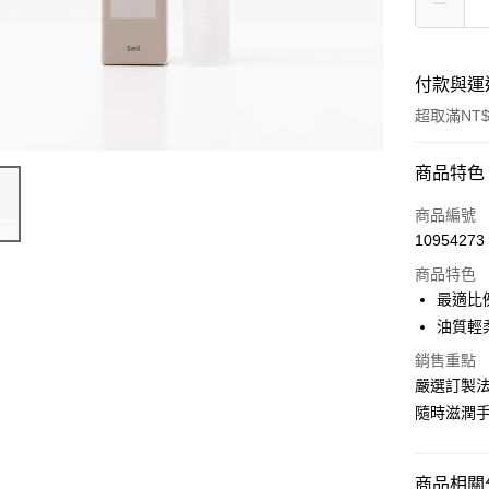
付款與運
超取滿NT$
付款方式
商品特色
POYA支付
商品編號
10954273
信用卡一
商品特色
超商取貨
最適比
油質輕
LINE Pay
銷售重點
Apple Pay
嚴選訂製
隨時滋潤
街口支付
悠遊付
商品相關分