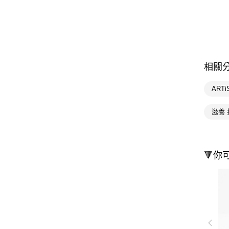
相關
ARTi
滋養 
🔻你