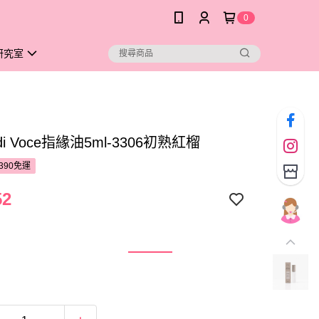
0
研究室
 di Voce指緣油5ml-3306初熟紅榴
390免運
52