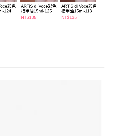
付款
恩沛科技股份有限公司提供之「AFTEE先享後付」服務完成之
 Voce彩色
ARTiS di Voce彩色
ARTiS di Voce彩色
ARTiS di Voce彩
依本服務之必要範圍內提供個人資料，並將交易相關給付款項請
l-124
指甲油15ml-125
指甲油15ml-113
指甲油15ml-GL0
5，滿NT$490(含以上)免運費
讓予恩沛科技股份有限公司。
NT$135
NT$135
NT$162
個人資料處理事宜，請瀏覽以下網址：
1取貨
ee.tw/terms/#terms3
5，滿NT$490(含以上)免運費
年的使用者請事先徵得法定代理人或監護人之同意方可使用
E先享後付」，若未經同意申辦者引起之損失，本公司不負相關責
AFTEE先享後付」時，將依據個別帳號之用戶狀況，依本公司
00，滿NT$790(含以上)免運費
核予不同之上限額度；若仍有額度不足之情形，本公司將視審查
用戶進行身份認證。
門市自取(由倉庫統一出貨)
一人註冊多個帳號或使用他人資訊註冊。若發現惡意使用之情
0，滿NT$290(含以上)免運費
科技股份有限公司將有權停止該用戶之使用額度並採取法律行