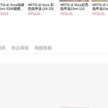
7-11取貨
１．透過由
TiS di Voce指緣
ARTiS di Voce 彩
ARTiS di Voce彩色
ARTiS di
交易，需
5ml-3308晨眠餘
色指甲油 (24-33)
指甲油15ml-115
指甲油15m
每筆NT$6
求債權轉
$252
NT$150
NT$135
NT$135
２．關於
付款後7-1
https://aft
每筆NT$6
３．未成
「AFTE
宅配(本島)
任。
４．使用「
每筆NT$1
即時審查
結果請求
說明
商品規格
相關推薦
付款後寶雅
５．嚴禁
每筆NT$8
形，恩沛
動。