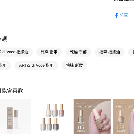
Google Pa
時尚彩妝
AFTEE先
分享
相關說明
【關於「A
即享券
AFTEE
便利好安
分類
１．簡單
２．便利
運送方式
S di Voce 指緣油
乾燥 指甲
乾燥 手部
指甲 指緣油
３．安心
全家取貨
【「AFT
指甲
ARTiS di Voce 指甲
快速 彩妝
每筆NT$6
１．於結帳
付」結帳
付款後全
２．訂單
３．收到繳
每筆NT$6
可能會喜歡
／ATM／
※ 請注意
萊爾富取
絡購買商品
先享後付
每筆NT$6
※ 交易是
是否繳費成
付款後萊
付客戶支
每筆NT$6
【注意事