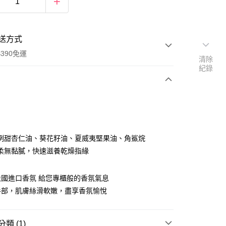
送方式
390免運
清除
紀錄
次付款
付款
例甜杏仁油、葵花籽油、夏威夷堅果油、角鯊烷
柔無黏膩，快速滋養乾燥指緣
法國進口香氛 給您專櫃般的香氛氣息
手部，肌膚絲滑軟嫩，盡享香氛愉悅
類 (1)