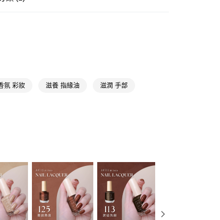
y
指甲彩繪
手足保養/護甲/美甲用具
享後付
FTEE先享後付」】
先享後付是「在收到商品之後才付款」的支付方式。 讓您購物簡單
心！
：不需註冊會員、不需綁卡、不需儲值。
：只要手機號碼，簡訊認證，即可結帳。
香氛 彩妝
滋養 指緣油
滋潤 手部
：先確認商品／服務後，再付款。
付款
EE先享後付」結帳流程】
5，滿NT$390(含以上)免運費
方式選擇「AFTEE先享後付」後，將跳轉至「AFTEE先享後
頁面，進行簡訊認證並確認金額後，即可完成結帳。
家取貨
成立數日內，您將收到繳費通知簡訊。
費通知簡訊後14天內，點擊此簡訊中的連結，可透過四大超商
5，滿NT$390(含以上)免運費
網路銀行／等多元方式進行付款，方視為交易完成。
：結帳手續完成當下不需立刻繳費，但若您需要取消訂單，請聯
貨付款
的店家。未經商家同意取消之訂單仍視為有效，需透過AFTEE
繳納相關費用。
5，滿NT$490(含以上)免運費
否成功請以「AFTEE先享後付 」之結帳頁面顯示為準，若有關於
功／繳費後需取消欲退款等相關疑問，請聯繫「AFTEE先享後
爾富取貨
援中心」
https://netprotections.freshdesk.com/support/home
5，滿NT$490(含以上)免運費
項】