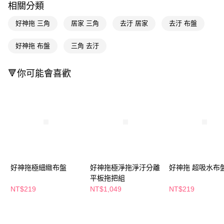
相關分類
Apple Pay
好神拖 三角
居家 三角
去汙 居家
去汙 布盤
街口支付
好神拖 布盤
三角 去汙
悠遊付
Google Pay
🔻你可能會喜歡
AFTEE先享後付
相關說明
【關於「AFTEE先享後付」】
即享券
AFTEE先享後付是「在收到商品之後才付款」的支付方式。 讓您購物簡單
便利好安心！
１．簡單：不需註冊會員、不需綁卡、不需儲值。
運送方式
２．便利：只要手機號碼，簡訊認證，即可結帳。
３．安心：先確認商品／服務後，再付款。
全家取貨付款
好神拖極細緻布盤
好神拖極淨拖淨汙分離
好神拖 超吸水布
每筆NT$65，滿NT$390(含以上)免運費
【「AFTEE先享後付」結帳流程】
平板拖把組
１．於結帳方式選擇「AFTEE先享後付」後，將跳轉至「AFTEE先享後付」
NT$219
NT$1,049
NT$219
付款後全家取貨
結帳頁面，進行簡訊認證並確認金額後，即可完成結帳。
２．訂單成立數日內，您將收到繳費通知簡訊。
每筆NT$65，滿NT$390(含以上)免運費
３．收到繳費通知簡訊後14天內，點擊此簡訊中的連結，可透過四大超商／
ATM／網路銀行／等多元方式進行付款，方視為交易完成。