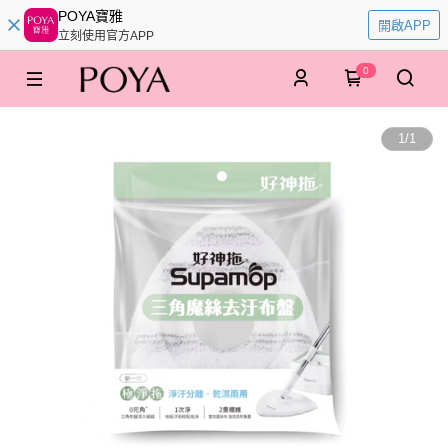
POYA寶雅
開啟APP
立刻使用官方APP
0
1
/
1