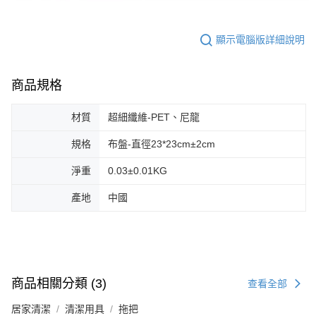
顯示電腦版詳細說明
商品規格
材質
超細纖維-PET、尼龍
規格
布盤-直徑23*23cm±2cm
淨重
0.03±0.01KG
產地
中國
商品相關分類 (3)
查看全部
居家清潔
清潔用具
拖把