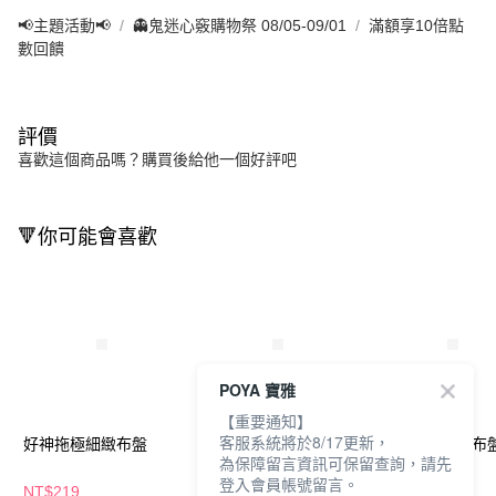
📢主題活動📢
👻鬼迷心竅購物祭 08/05-09/01
滿額享10倍點
數回饋
評價
喜歡這個商品嗎？購買後給他一個好評吧
🔻你可能會喜歡
POYA 寶雅
【重要通知】
客服系統將於8/17更新，
好神拖極細緻布盤
好神拖極淨拖淨汙分離
好神拖 超吸水布
為保障留言資訊可保留查詢，請先
平板拖把組
登入會員帳號留言。
NT$219
NT$1,049
NT$219