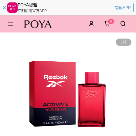
POYA寶雅
開啟APP
立刻使用官方APP
0
1
/
1