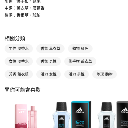
前調：佛手柑、蘋果
ATM／網路銀行／等多元方式進行付款，方視為交易完成。
萊爾富取貨付款
※ 請注意：結帳手續完成當下不需立刻繳費，但若您需要取消訂單，請聯絡
中調：薰衣草、廣藿香
每筆NT$65，滿NT$490(含以上)免運費
購買商品的店家。未經商家同意取消之訂單仍視為有效，需透過AFTEE先享
後調：香根草、琥珀
後付繳納相關費用。
付款後萊爾富取貨
※ 交易是否成功請以「AFTEE先享後付 」之結帳頁面顯示為準，若有關於
是否繳費成功／繳費後需取消欲退款等相關疑問，請聯繫「AFTEE先享後付
每筆NT$65，滿NT$490(含以上)免運費
客戶支援中心」
https://netprotections.freshdesk.com/support/home
相關分類
7-11取貨付款
【注意事項】
１．透過由恩沛科技股份有限公司提供之「AFTEE先享後付」服務完成之交
每筆NT$65，滿NT$490(含以上)免運費
男性 淡香水
香氛 薰衣草
動物 紅色
易，需依本服務之必要範圍內提供個人資料，並將交易相關給付款項請求債
權轉讓予恩沛科技股份有限公司。
付款後7-11取貨
女性 淡香水
香氛 男性
佛手柑 薰衣草
２．關於個人資料處理事宜，請瀏覽以下網址：
每筆NT$65，滿NT$490(含以上)免運費
https://aftee.tw/terms/#terms3
３．未成年的使用者請事先徵得法定代理人或監護人之同意方可使用
芳香 薰衣草
活力 女性
活力 男性
地球 動物
宅配(本島)
「AFTEE先享後付」，若未經同意申辦者引起之損失，本公司不負相關責
任。
每筆NT$100，滿NT$790(含以上)免運費
４．使用「AFTEE先享後付」時，將依據個別帳號之用戶狀況，依本公司即
🔻你可能會喜歡
時審查核予不同之上限額度；若仍有額度不足之情形，本公司將視審查結果
付款後寶雅門市自取(由倉庫統一出貨)
請求用戶進行身份認證。
每筆NT$80，滿NT$290(含以上)免運費
５．嚴禁一人註冊多個帳號或使用他人資訊註冊。若發現惡意使用之情形，
恩沛科技股份有限公司將有權停止該用戶之使用額度並採取法律行動。