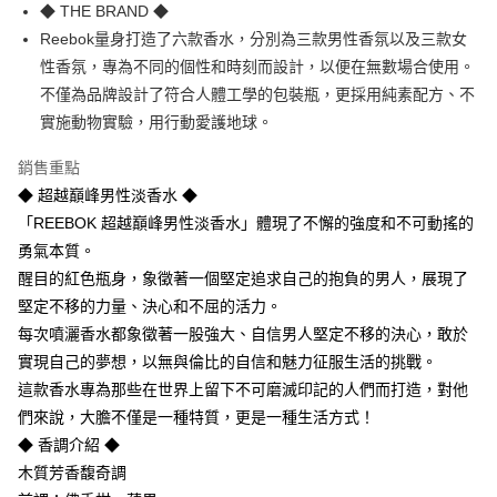
LINE Pay
◆ THE BRAND ◆
Reebok量身打造了六款香水，分別為三款男性香氛以及三款女
Apple Pay
性香氛，專為不同的個性和時刻而設計，以便在無數場合使用。
街口支付
不僅為品牌設計了符合人體工學的包裝瓶，更採用純素配方、不
實施動物實驗，用行動愛護地球。
悠遊付
銷售重點
Google Pay
◆ 超越巔峰男性淡香水 ◆
AFTEE先享後付
「REEBOK 超越巔峰男性淡香水」體現了不懈的強度和不可動搖的
相關說明
勇氣本質。
【關於「AFTEE先享後付」】
醒目的紅色瓶身，象徵著一個堅定追求自己的抱負的男人，展現了
即享券
AFTEE先享後付是「在收到商品之後才付款」的支付方式。 讓您購物簡單
便利好安心！
堅定不移的力量、決心和不屈的活力。
１．簡單：不需註冊會員、不需綁卡、不需儲值。
每次噴灑香水都象徵著一股強大、自信男人堅定不移的決心，敢於
運送方式
２．便利：只要手機號碼，簡訊認證，即可結帳。
實現自己的夢想，以無與倫比的自信和魅力征服生活的挑戰。
３．安心：先確認商品／服務後，再付款。
全家取貨付款
這款香水專為那些在世界上留下不可磨滅印記的人們而打造，對他
每筆NT$65，滿NT$390(含以上)免運費
【「AFTEE先享後付」結帳流程】
們來說，大膽不僅是一種特質，更是一種生活方式！
１．於結帳方式選擇「AFTEE先享後付」後，將跳轉至「AFTEE先享後付」
付款後全家取貨
結帳頁面，進行簡訊認證並確認金額後，即可完成結帳。
◆ 香調介紹 ◆
２．訂單成立數日內，您將收到繳費通知簡訊。
每筆NT$65，滿NT$390(含以上)免運費
木質芳香馥奇調
３．收到繳費通知簡訊後14天內，點擊此簡訊中的連結，可透過四大超商／