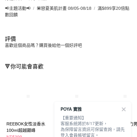
📢主題活動📢
💟戀夏美肌計畫 08/05-08/18
滿$899享20倍點
數回饋
評價
喜歡這個商品嗎？購買後給他一個好評吧
🔻你可能會喜歡
POYA 寶雅
【重要通知】
客服系統將於8/17更新，
REEBOK女性淡香水
愛迪達超越沁涼男性淡
愛迪達超越活力
為保障留言資訊可保留查詢，請先
100ml超越顛峰
香水50ml
香水50ml
登入會員帳號留言。