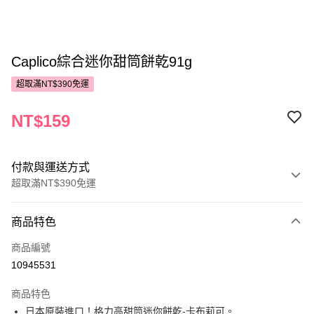
Caplico綜合迷你甜筒餅乾91g
超取滿NT$390免運
NT$159
付款與運送方式
超取滿NT$390免運
付款方式
商品特色
POYA支付
商品編號
信用卡一次付款
10945531
超商取貨付款
商品特色
LINE Pay
日本原裝進口！格力高甜筒迷你餅乾-卡布莉可。