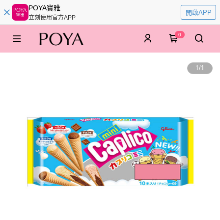
POYA寶雅
開啟APP
立刻使用官方APP
0
1
/
1