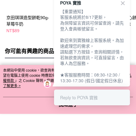
POYA 寶雅
【重要通知】
客服系統將於8/17更新，
京田琪琪造型餅乾90g-
新貴派mini夾心餅乾
麗滋三明治夾心
為保障留言資訊可保留查詢，請先
草莓牛奶
49.6g-酸甜草莓口味
106g-香草口味
登入會員帳號留言。
NT$89
NT$45
NT$49
NT$55
歡迎來到寶雅線上客服系統。為加
速處理您的需求，
你可能有興趣的商品
全站排行
請點選下方按鈕，查詢相關詳情，
若無欲查詢資訊，可直接留言，由
專人為您服務。
本網站中使用 cookie，欲查詢有關本網站使用 cookie 方式之詳情，及若您不希
★客服服務時間：08:30-12:30 /
熱門標籤
望在電腦上使用 cookie 時應如何變更電腦的 cookie 設定，請參閱本網站「
隱私
13:30-17:30 (假日/國定假日休息)
權條款
」之 Cookie 聲明。您繼續使用本網站即表示您同意本公司得按本網站使
用條款之 Cookie 聲明使用 cookie。
了解更多 >
Reply to POYA 寶雅
我知道了