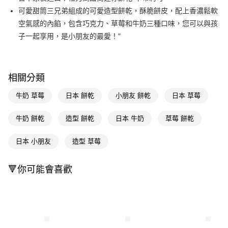
可愛甜筒三兄弟組成的可愛造型餅乾，酥脆餅皮，配上香濃鬆軟
Apple Pay
空氣感的內餡，包含巧克力、草莓和牛奶三種口味，您可以與孩
街口支付
子一起享用，是小朋友的最愛！"
悠遊付
Google Pay
相關分類
AFTEE先享後付
牛奶 草莓
日本 餅乾
小朋友 餅乾
日本 草莓
相關說明
【關於「AFTEE先享後付」】
牛奶 餅乾
造型 餅乾
日本 牛奶
草莓 餅乾
即享券
AFTEE先享後付是「在收到商品之後才付款」的支付方式。 讓您購物簡單
便利好安心！
１．簡單：不需註冊會員、不需綁卡、不需儲值。
日本 小朋友
造型 草莓
運送方式
２．便利：只要手機號碼，簡訊認證，即可結帳。
３．安心：先確認商品／服務後，再付款。
全家取貨付款
🔻你可能會喜歡
每筆NT$65，滿NT$390(含以上)免運費
【「AFTEE先享後付」結帳流程】
１．於結帳方式選擇「AFTEE先享後付」後，將跳轉至「AFTEE先享後付」
付款後全家取貨
結帳頁面，進行簡訊認證並確認金額後，即可完成結帳。
２．訂單成立數日內，您將收到繳費通知簡訊。
每筆NT$65，滿NT$390(含以上)免運費
３．收到繳費通知簡訊後14天內，點擊此簡訊中的連結，可透過四大超商／
ATM／網路銀行／等多元方式進行付款，方視為交易完成。