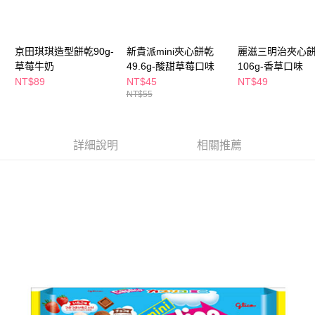
萊爾富取貨付款
※ 請注意：結帳手續完成當下不需立刻繳費，但若您需要取消訂單，請聯絡
每筆NT$65，滿NT$490(含以上)免運費
購買商品的店家。未經商家同意取消之訂單仍視為有效，需透過AFTEE先享
後付繳納相關費用。
付款後萊爾富取貨
※ 交易是否成功請以「AFTEE先享後付 」之結帳頁面顯示為準，若有關於
京田琪琪造型餅乾90g-
新貴派mini夾心餅乾
麗滋三明治夾心
是否繳費成功／繳費後需取消欲退款等相關疑問，請聯繫「AFTEE先享後付
每筆NT$65，滿NT$490(含以上)免運費
草莓牛奶
49.6g-酸甜草莓口味
106g-香草口味
客戶支援中心」
https://netprotections.freshdesk.com/support/home
NT$89
NT$45
NT$49
7-11取貨付款
NT$55
【注意事項】
１．透過由恩沛科技股份有限公司提供之「AFTEE先享後付」服務完成之交
每筆NT$65，滿NT$490(含以上)免運費
易，需依本服務之必要範圍內提供個人資料，並將交易相關給付款項請求債
權轉讓予恩沛科技股份有限公司。
付款後7-11取貨
詳細說明
相關推薦
２．關於個人資料處理事宜，請瀏覽以下網址：
每筆NT$65，滿NT$490(含以上)免運費
https://aftee.tw/terms/#terms3
３．未成年的使用者請事先徵得法定代理人或監護人之同意方可使用
宅配(本島)
「AFTEE先享後付」，若未經同意申辦者引起之損失，本公司不負相關責
任。
每筆NT$100，滿NT$790(含以上)免運費
４．使用「AFTEE先享後付」時，將依據個別帳號之用戶狀況，依本公司即
時審查核予不同之上限額度；若仍有額度不足之情形，本公司將視審查結果
付款後寶雅門市自取(由倉庫統一出貨)
請求用戶進行身份認證。
每筆NT$80，滿NT$290(含以上)免運費
５．嚴禁一人註冊多個帳號或使用他人資訊註冊。若發現惡意使用之情形，
恩沛科技股份有限公司將有權停止該用戶之使用額度並採取法律行動。