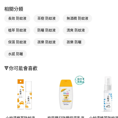
ATM／網路銀行／等多元方式進行付款，方視為交易完成。
萊爾富取貨付款
※ 請注意：結帳手續完成當下不需立刻繳費，但若您需要取消訂單，請聯絡
相關分類
每筆NT$65，滿NT$490(含以上)免運費
購買商品的店家。未經商家同意取消之訂單仍視為有效，需透過AFTEE先享
後付繳納相關費用。
長效 防蚊液
茶樹 防蚊液
無酒精 防蚊液
付款後萊爾富取貨
※ 交易是否成功請以「AFTEE先享後付 」之結帳頁面顯示為準，若有關於
是否繳費成功／繳費後需取消欲退款等相關疑問，請聯繫「AFTEE先享後付
每筆NT$65，滿NT$490(含以上)免運費
客戶支援中心」
https://netprotections.freshdesk.com/support/home
植萃 防蚊液
防曬 防蚊液
清爽 防蚊液
7-11取貨付款
【注意事項】
保濕 防蚊液
孩樂 防蚊液
孩樂 防曬
１．透過由恩沛科技股份有限公司提供之「AFTEE先享後付」服務完成之交
每筆NT$65，滿NT$490(含以上)免運費
易，需依本服務之必要範圍內提供個人資料，並將交易相關給付款項請求債
權轉讓予恩沛科技股份有限公司。
水感 防曬
付款後7-11取貨
２．關於個人資料處理事宜，請瀏覽以下網址：
每筆NT$65，滿NT$490(含以上)免運費
https://aftee.tw/terms/#terms3
🔻你可能會喜歡
３．未成年的使用者請事先徵得法定代理人或監護人之同意方可使用
宅配(本島)
「AFTEE先享後付」，若未經同意申辦者引起之損失，本公司不負相關責
任。
每筆NT$100，滿NT$790(含以上)免運費
４．使用「AFTEE先享後付」時，將依據個別帳號之用戶狀況，依本公司即
時審查核予不同之上限額度；若仍有額度不足之情形，本公司將視審查結果
付款後寶雅門市自取(由倉庫統一出貨)
請求用戶進行身份認證。
每筆NT$80，滿NT$290(含以上)免運費
５．嚴禁一人註冊多個帳號或使用他人資訊註冊。若發現惡意使用之情形，
恩沛科技股份有限公司將有權停止該用戶之使用額度並採取法律行動。
小蚊清植萃防蚊液
施巴嬰兒防曬保濕乳液
小蚊清植萃防蚊