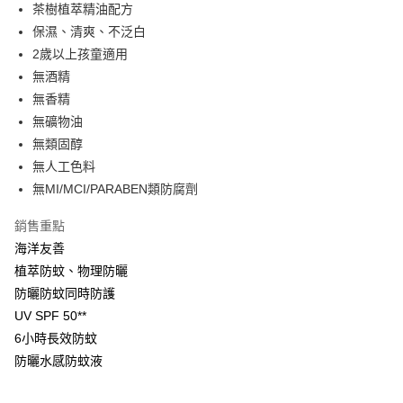
LINE Pay
茶樹植萃精油配方
保濕、清爽、不泛白
Apple Pay
2歲以上孩童適用
街口支付
無酒精
無香精
悠遊付
無礦物油
Google Pay
無類固醇
無人工色料
AFTEE先享後付
無MI/MCI/PARABEN類防腐劑
相關說明
【關於「AFTEE先享後付」】
銷售重點
即享券
AFTEE先享後付是「在收到商品之後才付款」的支付方式。 讓您購物簡單
便利好安心！
海洋友善
１．簡單：不需註冊會員、不需綁卡、不需儲值。
植萃防蚊、物理防曬
運送方式
２．便利：只要手機號碼，簡訊認證，即可結帳。
防曬防蚊同時防護
３．安心：先確認商品／服務後，再付款。
全家取貨付款
UV SPF 50**
每筆NT$65，滿NT$390(含以上)免運費
【「AFTEE先享後付」結帳流程】
6小時長效防蚊
１．於結帳方式選擇「AFTEE先享後付」後，將跳轉至「AFTEE先享後付」
付款後全家取貨
結帳頁面，進行簡訊認證並確認金額後，即可完成結帳。
防曬水感防蚊液
２．訂單成立數日內，您將收到繳費通知簡訊。
每筆NT$65，滿NT$390(含以上)免運費
３．收到繳費通知簡訊後14天內，點擊此簡訊中的連結，可透過四大超商／