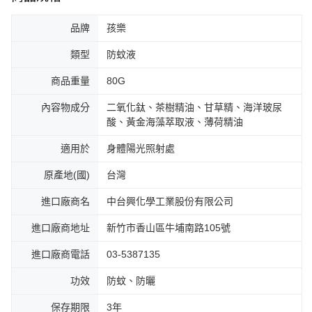
品牌
孩樂
類型
防蚊液
商品重量
80G
內容物成分
二氧化鈦、茶樹精油、甘草精、海洋玻尿
酸、黃金海藻萃取液、薄荷精油
適用於
身體陽光照射處
原產地(國)
台灣
進口廠商名
中台興化學工業股份有限公司
進口廠商地址
新竹市香山區牛埔南路105號
進口廠商電話
03-5387135
功效
防蚊、防曬
保存期限
3年