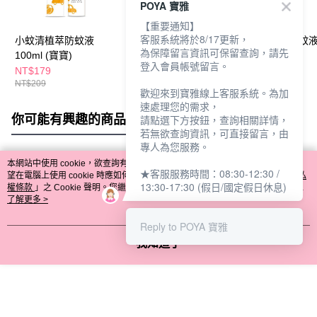
POYA 寶雅
【重要通知】
客服系統將於8/17更新，
小蚊清植萃防蚊液
施巴嬰兒防曬保濕乳液
小蚊清植萃防蚊
為保障留言資訊可保留查詢，請先
100ml (寶寶)
50ml
30ml-沁涼
登入會員帳號留言。
NT$179
NT$419
NT$99
NT$209
歡迎來到寶雅線上客服系統。為加
速處理您的需求，
你可能有興趣的商品
全站排行
請點選下方按鈕，查詢相關詳情，
若無欲查詢資訊，可直接留言，由
專人為您服務。
本網站中使用 cookie，欲查詢有關本網站使用 cookie 方式之詳情，及若您不希
★客服服務時間：08:30-12:30 /
熱門標籤
望在電腦上使用 cookie 時應如何變更電腦的 cookie 設定，請參閱本網站「
隱私
13:30-17:30 (假日/國定假日休息)
權條款
」之 Cookie 聲明。您繼續使用本網站即表示您同意本公司得按本網站使
用條款之 Cookie 聲明使用 cookie。
了解更多 >
Reply to POYA 寶雅
我知道了