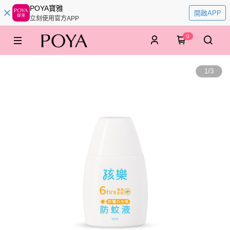
POYA寶雅
開啟APP
立刻使用官方APP
0
1
/
3