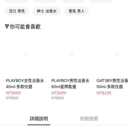
恩沛科技股份有限公司將有權停止該用戶之使用額度並採取法律行動。
活力 男性
紳士 淡香水
香氛 男人
🔻你可能會喜歡
PLAYBOY女性淡香水
PLAYBOY男性淡香水
GATSBY男性淡
40ml-多款任選
60ml星際能量
50ml-多款任選
NT$499
NT$499
NT$199
NT$699
NT$699
詳細說明
相關推薦