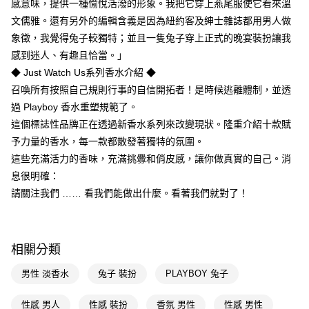
感意味，提供一種愉悅活潑的形象。我把它穿上燕尾服使它看來溫
１．於結帳方式選擇「AFTEE先享後付」後，將跳轉至「AFTEE先享後付」
付款後全家取貨
結帳頁面，進行簡訊認證並確認金額後，即可完成結帳。
文儒雅。還有另外的編輯含義是因為紐約客及紳士雜誌都用男人做
２．訂單成立數日內，您將收到繳費通知簡訊。
每筆NT$65，滿NT$390(含以上)免運費
象徵，我覺得兔子較獨特；並且一隻兔子穿上正式的晚宴裝扮讓我
３．收到繳費通知簡訊後14天內，點擊此簡訊中的連結，可透過四大超商／
感到迷人、有趣且恰當。」
ATM／網路銀行／等多元方式進行付款，方視為交易完成。
萊爾富取貨付款
※ 請注意：結帳手續完成當下不需立刻繳費，但若您需要取消訂單，請聯絡
◆ Just Watch Us系列香水介紹 ◆
每筆NT$65，滿NT$490(含以上)免運費
購買商品的店家。未經商家同意取消之訂單仍視為有效，需透過AFTEE先享
召喚所有按照自己規則行事的自信開拓者！是時候逃離體制，並透
後付繳納相關費用。
付款後萊爾富取貨
過 Playboy 香水重塑規範了。
※ 交易是否成功請以「AFTEE先享後付 」之結帳頁面顯示為準，若有關於
是否繳費成功／繳費後需取消欲退款等相關疑問，請聯繫「AFTEE先享後付
這個標誌性品牌正在透過新香水系列來改變現狀。隆重介紹十款賦
每筆NT$65，滿NT$490(含以上)免運費
客戶支援中心」
https://netprotections.freshdesk.com/support/home
予力量的香水，每一款都散發著獨特的氛圍。
7-11取貨付款
【注意事項】
這些充滿活力的香味，充滿挑釁和俏皮感，讓你做真實的自己。消
１．透過由恩沛科技股份有限公司提供之「AFTEE先享後付」服務完成之交
每筆NT$65，滿NT$490(含以上)免運費
息很明確：
易，需依本服務之必要範圍內提供個人資料，並將交易相關給付款項請求債
請關注我們 …… 看我們能做出什麼。看著我們就對了！
權轉讓予恩沛科技股份有限公司。
付款後7-11取貨
２．關於個人資料處理事宜，請瀏覽以下網址：
每筆NT$65，滿NT$490(含以上)免運費
https://aftee.tw/terms/#terms3
３．未成年的使用者請事先徵得法定代理人或監護人之同意方可使用
宅配(本島)
「AFTEE先享後付」，若未經同意申辦者引起之損失，本公司不負相關責
相關分類
任。
每筆NT$100，滿NT$790(含以上)免運費
４．使用「AFTEE先享後付」時，將依據個別帳號之用戶狀況，依本公司即
男性 淡香水
兔子 裝扮
PLAYBOY 兔子
時審查核予不同之上限額度；若仍有額度不足之情形，本公司將視審查結果
付款後寶雅門市自取(由倉庫統一出貨)
請求用戶進行身份認證。
每筆NT$80，滿NT$290(含以上)免運費
性感 男人
性感 裝扮
香氛 男性
性感 男性
５．嚴禁一人註冊多個帳號或使用他人資訊註冊。若發現惡意使用之情形，