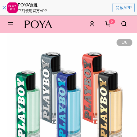
POYA寶雅
開啟APP
立刻使用官方APP
0
1
/
6