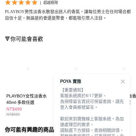
|
超越極限
PLAYBOY男性淡香水散發出迷人的香氣，讓每位男士在任何場合都
自信十足，無論是約會還是聚會，都能吸引眾人注目。
🔻你可能會喜歡
POYA 寶雅
【重要通知】
客服系統將於8/17更新，
PLAYBOY女性淡香水
PLAYBOY男性淡香水
GATSBY男性淡
為保障留言資訊可保留查詢，請先
40ml-多款任選
60ml星際能量
50ml-多款任選
登入會員帳號留言。
NT$499
NT$499
NT$199
NT$699
NT$699
歡迎來到寶雅線上客服系統。為加
速處理您的需求，
你可能有興趣的商品
全站排行
請點選下方按鈕，查詢相關詳情，
若無欲查詢資訊，可直接留言，由