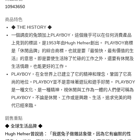
信用卡一次付款
10943650
超商取貨付款
商品特色
LINE Pay
◆ THE HISTORY ◆
一個調皮的兔頭加上PLAYBOY，這個幾乎可以在任何消費產品
Apple Pay
上見到的標誌，是1953年由Hugh Hefner創出。 PLAYBOY商標
街口支付
是「休閒品牌」的綜合商標，也就是要『最愉快，最有價值的生
活』的意思。即是要使生活除了忙碌的工作之外，還要有休閒及
悠遊付
生活情趣，也能更好的工作。
Google Pay
PLAYBOY，在全世界上已建立了它的精神和理念，鞏固了它高
尚的地位。PLAYBOY並不是意味著遊玩和遊手好閒。 PLAYBOY
AFTEE先享後付
是一種文化、是一種精神，視休閒與工作為一體的人們便可稱為
相關說明
PLAYBOY。不論是休閒、工作或是興趣、生活，追求完美的時
【關於「AFTEE先享後付」】
即享券
AFTEE先享後付是「在收到商品之後才付款」的支付方式。 讓您購物簡單
代已經來臨。
便利好安心！
１．簡單：不需註冊會員、不需綁卡、不需儲值。
銷售重點
運送方式
２．便利：只要手機號碼，簡訊認證，即可結帳。
◆ 全球生活品牌 ◆
３．安心：先確認商品／服務後，再付款。
全家取貨付款
Hugh Hefner曾說過：「我選兔子做雜誌象徵，因為它有幽默的性
每筆NT$65，滿NT$390(含以上)免運費
【「AFTEE先享後付」結帳流程】