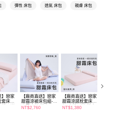
讓予恩沛科技股份有限公司。
包
彈性 床包
透氣 床包
親膚 床包
個人資料處理事宜，請瀏覽以下網址：
ee.tw/terms/#terms3
年的使用者請事先徵得法定代理人或監護人之同意方可使用
E先享後付」，若未經同意申辦者引起之損失，本公司不負相關責
AFTEE先享後付」時，將依據個別帳號之用戶狀況，依本公司
核予不同之上限額度；若仍有額度不足之情形，本公司將視審查
用戶進行身份認證。
一人註冊多個帳號或使用他人資訊註冊。若發現惡意使用之情
科技股份有限公司將有權停止該用戶之使用額度並採取法律行
送】戀家
【廠商直送】戀家
【廠商直送】戀家
【廠商直送】戀家
枕套床包
甜霜涼被床包組-海
甜霜涼感枕套床包
甜霜涼感枕套床包
-蜜桃霜淇
鹽雪酪藍-雙人
組-蜜桃霜淇-雙人
組-薄荷淇淋-單人
NT$2,760
NT$1,380
NT$1,180