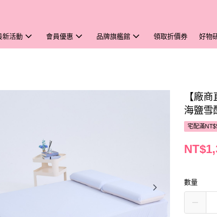
最新活動
會員優惠
品牌旗艦館
領取折價券
好物
【廠商
海鹽雪
宅配滿NT$
NT$1,
數量