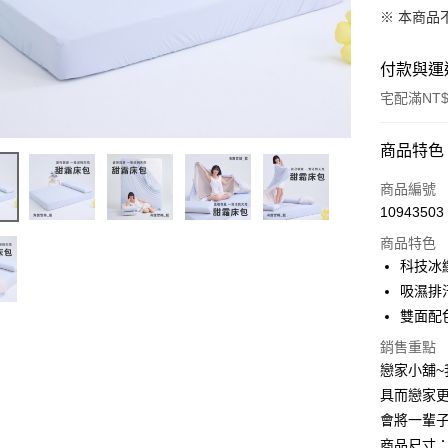
※ 本商品
付款與運
宅配滿NT$
付款方式
商品特色
POYA支付
商品編號
10943503
信用卡一
商品特色
LINE Pay
科技冰
吸濕排
Apple Pay
雙面配
街口支付
銷售重點
戀家小舖
悠遊付
具而戀家
Google Pa
會將一輩子
AFTEE先
商品尺寸