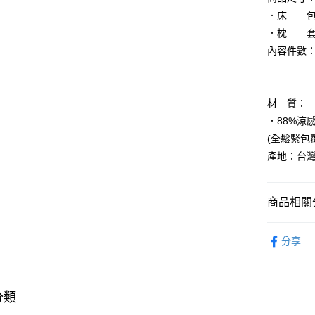
相關說明
．床 包 - 
【關於「A
．枕 套 - 
AFTEE
內容件數：
便利好安
運送方式
１．簡單
美式信
２．便利
宅配(廠商直
共三
３．安心
每筆NT$1
材 質：
【「AFT
．88%涼
宅配(離島
１．於結帳
(全鬆緊包
付」結帳
每筆NT$3
２．訂單
產地：台
３．收到繳
／ATM／
※ 請注意
商品相關分
絡購買商品
先享後付
寢具家飾
※ 交易是
分享
是否繳費成
🚚廠商直
付客戶支
寢具家飾
【注意事
１．透過由
分類
交易，需