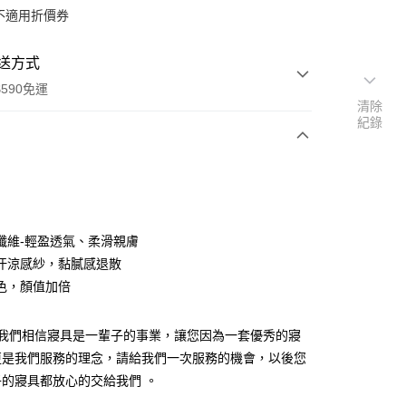
不適用折價券
送方式
590免運
清除
紀錄
次付款
纖維-輕盈透氣、柔滑親膚
汗涼感紗，黏膩感退散
色，顏值加倍
~我們相信寢具是一輩子的事業，讓您因為一套優秀的寢
更是我們服務的理念，請給我們一次服務的機會，以後您
y
的寢具都放心的交給我們 。
享後付
：