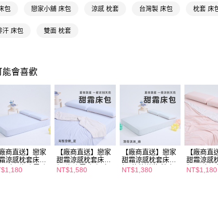
求債權轉
床包
戀家小舖 床包
涼感 枕套
台灣製 床包
枕套 床
２．關於
https://aft
３．未成
排汗 床包
雙面 枕套
「AFTE
任。
４．使用「
即時審查
可能會喜歡
結果請求
５．嚴禁
形，恩沛
動。
廠商直送】戀家
【廠商直送】戀家
【廠商直送】戀家
【廠商直
霜涼感枕套床包
甜霜涼感枕套床包
甜霜涼感枕套床包
甜霜涼感
(單人)-海鹽雪酪
組-海鹽雪酪-加大
組-薄荷淇淋-雙人
組(單人)
$1,180
NT$1,580
NT$1,380
NT$1,180