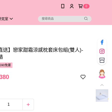
0
研究室
直送】戀家甜霜涼感枕套床包組(雙人)-
酪
590免運
380