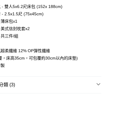
雙人5x6.2尺床包 (152x 188cm)
FTEE先享後付」】
2.5x1.5尺 (75x45cm)
先享後付是「在收到商品之後才付款」的支付方式。 讓您購物簡單
薄床包x1
心！
：不需註冊會員、不需綁卡、不需儲值。
封枕套x2
：只要手機號碼，簡訊認證，即可結帳。
送🚚)
件/組
：先確認商品／服務後，再付款。
00，滿NT$590(含以上)免運費
EE先享後付」結帳流程】
感超柔纖維 12% OP彈性纖維
廠商直送🚚)
方式選擇「AFTEE先享後付」後，將跳轉至「AFTEE先享後
覆，床高35cm，可包覆約30cm以內的床墊)
頁面，進行簡訊認證並確認金額後，即可完成結帳。
00
成立數日內，您將收到繳費通知簡訊。
灣製
費通知簡訊後14天內，點擊此簡訊中的連結，可透過四大超商
網路銀行／等多元方式進行付款，方視為交易完成。
：結帳手續完成當下不需立刻繳費，但若您需要取消訂單，請聯
類 (3)
的店家。未經商家同意取消之訂單仍視為有效，需透過AFTEE
繳納相關費用。
床包/被套
否成功請以「AFTEE先享後付 」之結帳頁面顯示為準，若有關於
功／繳費後需取消欲退款等相關疑問，請聯繫「AFTEE先享後
送專區
援中心」
https://netprotections.freshdesk.com/support/home
戀家小舖
項】
恩沛科技股份有限公司提供之「AFTEE先享後付」服務完成之
依本服務之必要範圍內提供個人資料，並將交易相關給付款項請