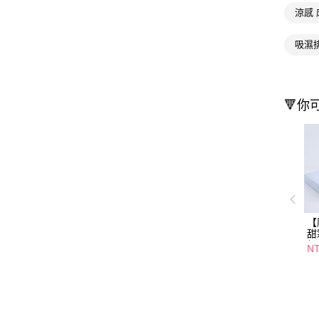
涼感 
吸濕
🔻你
【
甜
組
NT