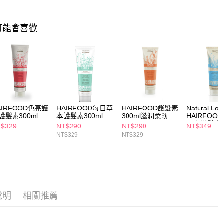
相關說明
【關於「A
可能會喜歡
即享券
AFTEE
便利好安
１．簡單
２．便利
運送方式
３．安心
全家取貨
【「AFT
每筆NT$6
１．於結帳
付」結帳
AIRFOOD色亮護
HAIRFOOD每日草
HAIRFOOD護髮素
Natural L
付款後全
２．訂單
護髮素300ml
本護髮素300ml
300ml滋潤柔韌
HAIRFO
３．收到繳
每筆NT$6
頭皮護髮素
／ATM／
$329
NT$290
NT$290
NT$349
※ 請注意
NT$329
NT$329
萊爾富取
絡購買商品
先享後付
每筆NT$6
※ 交易是
是否繳費成
付款後萊
付客戶支
每筆NT$6
說明
相關推薦
【注意事
7-11取貨
１．透過由
交易，需
每筆NT$6