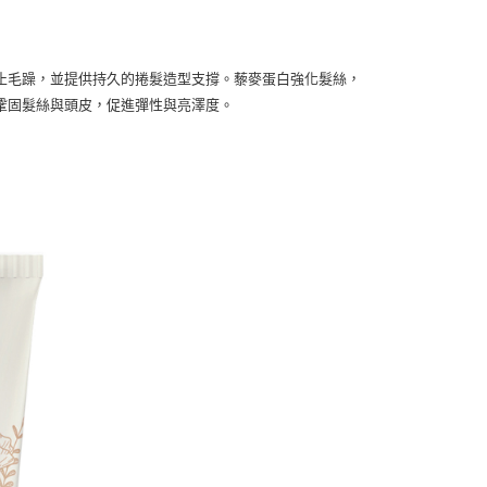
讓予恩沛科技股份有限公司。
個人資料處理事宜，請瀏覽以下網址：
1取貨
ee.tw/terms/#terms3
5，滿NT$490(含以上)免運費
年的使用者請事先徵得法定代理人或監護人之同意方可使用
止毛躁，並提供持久的捲髮造型支撐。藜麥蛋白強化髮絲，
E先享後付」，若未經同意申辦者引起之損失，本公司不負相關責
鞏固髮絲與頭皮，促進彈性與亮澤度。
AFTEE先享後付」時，將依據個別帳號之用戶狀況，依本公司
00，滿NT$790(含以上)免運費
核予不同之上限額度；若仍有額度不足之情形，本公司將視審查
用戶進行身份認證。
門市自取(由倉庫統一出貨)
一人註冊多個帳號或使用他人資訊註冊。若發現惡意使用之情
0，滿NT$290(含以上)免運費
科技股份有限公司將有權停止該用戶之使用額度並採取法律行