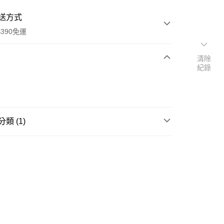
送方式
390免運
清除
紀錄
次付款
付款
類 (1)
護髮
護髮素/髮膜
y
享後付