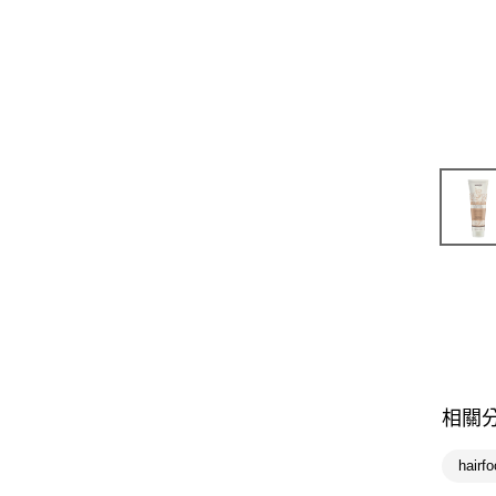
相關
hair