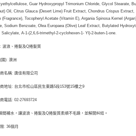
yethylcellulose, Guar Hydroxypropyl Trimonium Chloride, Glycol Stearate, B
ut) Oil, Citrus Glauca (Desert Lime) Fruit Extract, Chondrus Crispus Extract
 (Fragrance), Tocopheryl Acetate (Vitamin E), Argania Spinosa Kernel (Argan
e, Sodium Benzoate, Olea Europaea (Olive) Leaf Extract, Butylated Hydroxytolu
 Salicylate, Α-1-(2,6,6-trimethyl-2-cyclohexen-1- Yl)-2-buten-1-one.
: 波浪、捲髮及Q捲髮質
國): 澳洲
商名稱: 唐佳有限公司
商地址: 台北市松山區民生東路5段153號15樓之9
電話: 02-27693724
 瞬間補水，讓波浪、捲髮及Q捲髮質柔順不毛躁，並解開糾結。
限: 36個月