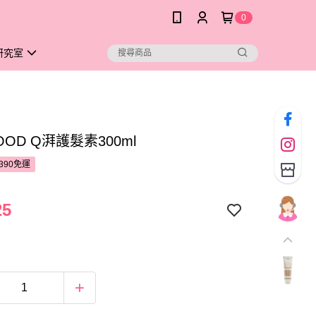
0
研究室
FOOD Q湃護髮素300ml
390免運
25