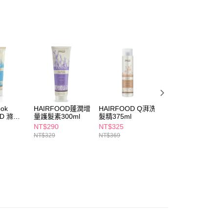
FTEE先享後付」】
先享後付是「在收到商品之後才付款」的支付方式。 讓您購物簡單
心！
：不需註冊會員、不需綁卡、不需儲值。
：只要手機號碼，簡訊認證，即可結帳。
：先確認商品／服務後，再付款。
付款
EE先享後付」結帳流程】
5，滿NT$390(含以上)免運費
方式選擇「AFTEE先享後付」後，將跳轉至「AFTEE先享後
頁面，進行簡訊認證並確認金額後，即可完成結帳。
ook
HAIRFOOD蓬潤增
HAIRFOOD Q湃洗
Natural Look
家取貨
成立數日內，您將收到繳費通知簡訊。
OD 滌淨
量護髮素300ml
髮精375ml
HAIRFOOD 超柔
費通知簡訊後14天內，點擊此簡訊中的連結，可透過四大超商
5，滿NT$390(含以上)免運費
300ml
順抗毛躁洗髮精
網路銀行／等多元方式進行付款，方視為交易完成。
NT$290
NT$325
NT$339
300ml
：結帳手續完成當下不需立刻繳費，但若您需要取消訂單，請聯
NT$329
NT$369
貨付款
的店家。未經商家同意取消之訂單仍視為有效，需透過AFTEE
繳納相關費用。
5，滿NT$490(含以上)免運費
否成功請以「AFTEE先享後付 」之結帳頁面顯示為準，若有關於
功／繳費後需取消欲退款等相關疑問，請聯繫「AFTEE先享後
爾富取貨
援中心」
https://netprotections.freshdesk.com/support/home
5，滿NT$490(含以上)免運費
項】
付款
恩沛科技股份有限公司提供之「AFTEE先享後付」服務完成之
依本服務之必要範圍內提供個人資料，並將交易相關給付款項請
5，滿NT$490(含以上)免運費