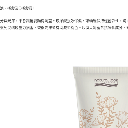
求債權轉
２．關於
浪、捲髮及Q捲髮質!
付款後7-1
https://aft
每筆NT$6
３．未成
水分與光澤，不會讓捲髮顯得沉重。玻尿酸強效保濕，讓頭髮保持輕盈彈性，防
「AFTE
宅配(本島)
秀髮免受環境壓力損害，恢復光澤並有助減少褪色。沙漠萊姆富含抗氧化成分，
任。
４．使用「
每筆NT$1
即時審查
結果請求
付款後寶雅
５．嚴禁
每筆NT$8
形，恩沛
動。