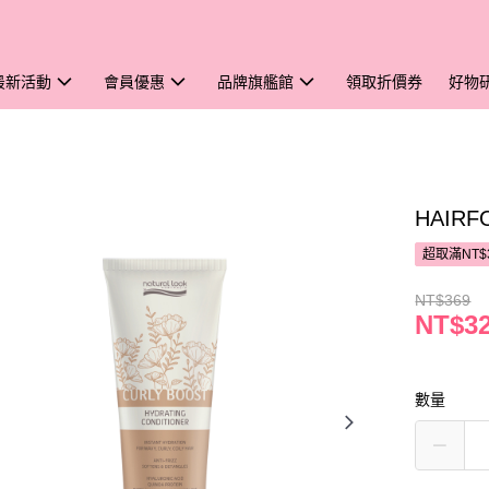
最新活動
會員優惠
品牌旗艦館
領取折價券
好物
HAIR
超取滿NT$
NT$369
NT$3
數量