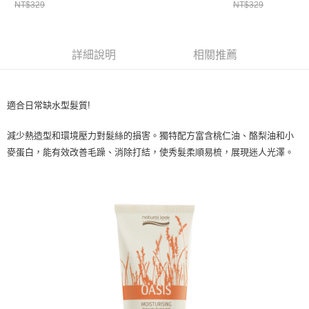
ATM／網路銀行／等多元方式進行付款，方視為交易完成。
NT$329
NT$329
萊爾富取貨付款
※ 請注意：結帳手續完成當下不需立刻繳費，但若您需要取消訂單，請聯絡
每筆NT$65，滿NT$490(含以上)免運費
購買商品的店家。未經商家同意取消之訂單仍視為有效，需透過AFTEE先享
後付繳納相關費用。
付款後萊爾富取貨
※ 交易是否成功請以「AFTEE先享後付 」之結帳頁面顯示為準，若有關於
詳細說明
相關推薦
是否繳費成功／繳費後需取消欲退款等相關疑問，請聯繫「AFTEE先享後付
每筆NT$65，滿NT$490(含以上)免運費
客戶支援中心」
https://netprotections.freshdesk.com/support/home
7-11取貨付款
【注意事項】
適合日常缺水型髮質!
１．透過由恩沛科技股份有限公司提供之「AFTEE先享後付」服務完成之交
每筆NT$65，滿NT$490(含以上)免運費
易，需依本服務之必要範圍內提供個人資料，並將交易相關給付款項請求債
減少熱造型和環境壓力對髮絲的損害。獨特配方富含桃仁油、酪梨油和小
權轉讓予恩沛科技股份有限公司。
付款後7-11取貨
麥蛋白，能有效改善毛躁、消除打結，使秀髮柔順易梳，展現迷人光澤。
２．關於個人資料處理事宜，請瀏覽以下網址：
每筆NT$65，滿NT$490(含以上)免運費
https://aftee.tw/terms/#terms3
３．未成年的使用者請事先徵得法定代理人或監護人之同意方可使用
宅配(本島)
「AFTEE先享後付」，若未經同意申辦者引起之損失，本公司不負相關責
任。
每筆NT$100，滿NT$790(含以上)免運費
４．使用「AFTEE先享後付」時，將依據個別帳號之用戶狀況，依本公司即
時審查核予不同之上限額度；若仍有額度不足之情形，本公司將視審查結果
付款後寶雅門市自取(由倉庫統一出貨)
請求用戶進行身份認證。
每筆NT$80，滿NT$290(含以上)免運費
５．嚴禁一人註冊多個帳號或使用他人資訊註冊。若發現惡意使用之情形，
恩沛科技股份有限公司將有權停止該用戶之使用額度並採取法律行動。