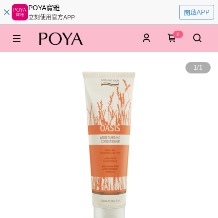
POYA寶雅
開啟APP
立刻使用官方APP
0
1
/
1