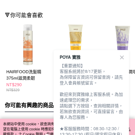
🔻你可能會喜歡
POYA 寶雅
【重要通知】
客服系統將於8/17更新，
HAIRFOOD洗髮精
Natural Look
HAIRFOOD蓬潤
為保障留言資訊可保留查詢，請先
375ml滋潤柔韌
HAIRFOOD 超柔順抗
護髮素300ml
登入會員帳號留言。
毛躁護髮素300ml
NT$290
NT$339
NT$290
NT$329
NT$329
歡迎來到寶雅線上客服系統。為加
速處理您的需求，
你可能有興趣的商品
全站排行
請點選下方按鈕，查詢相關詳情，
若無欲查詢資訊，可直接留言，由
專人為您服務。
本網站中使用 cookie，欲查詢有關本網站使用 cookie 方式之詳情，及若您不希
★客服服務時間：08:30-12:30 /
熱門標籤
望在電腦上使用 cookie 時應如何變更電腦的 cookie 設定，請參閱本網站「
隱私
13:30-17:30 (假日/國定假日休息)
權條款
」之 Cookie 聲明。您繼續使用本網站即表示您同意本公司得按本網站使