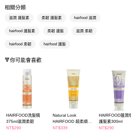
LINE Pay
相關分類
Apple Pay
滋潤 護髮素
柔韌 護髮素
hairfood 滋潤
街口支付
hairfood 護髮素
柔韌 護髮
滋潤 柔韌
悠遊付
hairfood 柔韌
hairfood 護髮
Google Pay
AFTEE先享後付
🔻你可能會喜歡
相關說明
【關於「AFTEE先享後付」】
即享券
AFTEE先享後付是「在收到商品之後才付款」的支付方式。 讓您購物簡單
便利好安心！
１．簡單：不需註冊會員、不需綁卡、不需儲值。
運送方式
２．便利：只要手機號碼，簡訊認證，即可結帳。
３．安心：先確認商品／服務後，再付款。
全家取貨付款
每筆NT$65，滿NT$390(含以上)免運費
【「AFTEE先享後付」結帳流程】
１．於結帳方式選擇「AFTEE先享後付」後，將跳轉至「AFTEE先享後付」
HAIRFOOD洗髮精
Natural Look
HAIRFOOD蓬潤
付款後全家取貨
結帳頁面，進行簡訊認證並確認金額後，即可完成結帳。
375ml滋潤柔韌
HAIRFOOD 超柔順抗
護髮素300ml
２．訂單成立數日內，您將收到繳費通知簡訊。
每筆NT$65，滿NT$390(含以上)免運費
毛躁護髮素300ml
３．收到繳費通知簡訊後14天內，點擊此簡訊中的連結，可透過四大超商／
NT$290
NT$339
NT$290