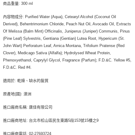
商品重量: 300 ml
內容物成分: Purified Water (Aqua), Cetearyl Alcohol (Coconut Oil
Derived), Behentrimonium Chloride, Peach Nut Oil, Avocado Oil, Extracts
Of Melissa (Balm Mint) Officinalis, Juniperus (Juniper) Communis, Pinus
(Pine Leaf) Sylvestris, Gentiana (Gentian) Lutea Root, Hypericum (St.
John Wart) Perforatum Leaf, Arnica Montana, Trifolium Pratense (Red
Clover), Medicago Sativa (Alfalfa); Hydrolysed Wheat Protein,
Phenoxyethanol, Caprylyl Glycol, Fragrance (Parfum); F.D.&C. Yellow #5,
F.D.&C. Red #4.
適用於: 乾燥、缺水的髮質
原產地(國): 澳洲
進口廠商名稱: 唐佳有限公司
進口廠商地址: 台北市松山區民生東路5段153號15樓之9
進口廠商電話: 02-27693724