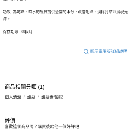
功效: 為乾燥、缺水的髮質提供急需的水分，改善毛躁、消除打結並展現光
澤。
保存期限: 36個月
顯示電腦版詳細說明
商品相關分類 (1)
個人清潔
護髮
護髮素/髮膜
評價
喜歡這個商品嗎？購買後給他一個好評吧