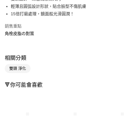
輕薄且圓弧設計形狀，貼合臉型不傷肌膚
Apple Pay
15倍打磨處理，鏡面般光滑圓潤！
街口支付
銷售重點
悠遊付
角栓皮脂の對策
Google Pay
AFTEE先享後付
相關分類
相關說明
【關於「AFTEE先享後付」】
雙頭 淨化
即享券
AFTEE先享後付是「在收到商品之後才付款」的支付方式。 讓您購物簡單
便利好安心！
１．簡單：不需註冊會員、不需綁卡、不需儲值。
🔻你可能會喜歡
運送方式
２．便利：只要手機號碼，簡訊認證，即可結帳。
３．安心：先確認商品／服務後，再付款。
全家取貨付款
每筆NT$65，滿NT$390(含以上)免運費
【「AFTEE先享後付」結帳流程】
１．於結帳方式選擇「AFTEE先享後付」後，將跳轉至「AFTEE先享後付」
付款後全家取貨
結帳頁面，進行簡訊認證並確認金額後，即可完成結帳。
２．訂單成立數日內，您將收到繳費通知簡訊。
每筆NT$65，滿NT$390(含以上)免運費
３．收到繳費通知簡訊後14天內，點擊此簡訊中的連結，可透過四大超商／
ATM／網路銀行／等多元方式進行付款，方視為交易完成。