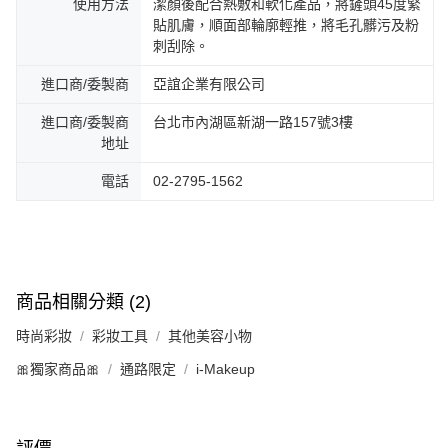
使用方法
潔顏後配合熱敷和軟化產品，將鏟頭45度緊
貼肌膚，順面部輪廓輕推，將毛孔髒污及粉
刺刮除。
進口商/委製商
亞誼企業有限公司
進口商/委製商
台北市內湖區新湖一路157號3樓
地址
電話
02-2795-1562
商品相關分類 (2)
時尚彩妝
彩妝工具
其他美容小物
🎀獨家商品🎀
通路限定
i-Makeup