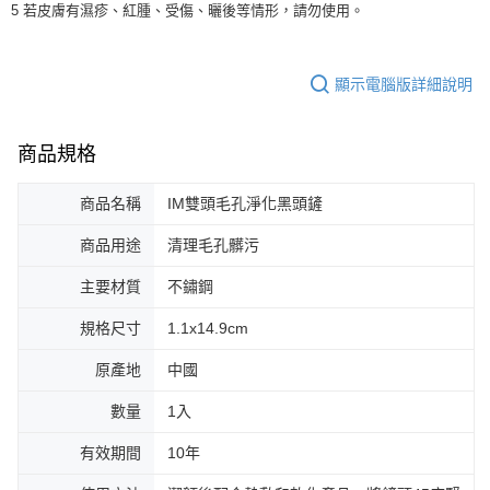
5 若皮膚有濕疹、紅腫、受傷、曬後等情形，請勿使用。
顯示電腦版詳細說明
商品規格
商品名稱
IM雙頭毛孔淨化黑頭鏟
商品用途
清理毛孔髒污
主要材質
不鏽鋼
規格尺寸
1.1x14.9cm
原產地
中國
數量
1入
有效期間
10年