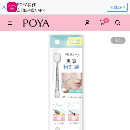
POYA寶雅
開啟APP
立刻使用官方APP
0
1
/
1