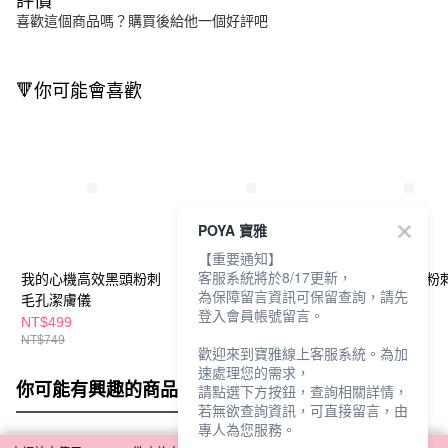
評價
喜歡這個商品嗎？購買後給他一個好評吧
🔻你可能會喜歡
POYA 寶雅
【重要通知】
客服系統將於8/17更新，
我的心機高效黑頭粉刺
巧思 菱形雙頭粉刺針
巧思 彎鉤雙頭
為保障留言資訊可保留查詢，請先
毛孔潔膚儀
登入會員帳號留言。
NT$499
NT$69
NT$69
NT$749
歡迎來到寶雅線上客服系統。為加
速處理您的需求，
你可能有興趣的商品
全站排行
請點選下方按鈕，查詢相關詳情，
若無欲查詢資訊，可直接留言，由
專人為您服務。