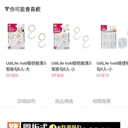
２．訂單成立數日內，您將收到繳費通知簡訊。
每筆NT$65，滿NT$390(含以上)免運費
🔻你可能會喜歡
３．收到繳費通知簡訊後14天內，點擊此簡訊中的連結，可透過四大超商／
ATM／網路銀行／等多元方式進行付款，方視為交易完成。
萊爾富取貨付款
※ 請注意：結帳手續完成當下不需立刻繳費，但若您需要取消訂單，請聯絡
每筆NT$65，滿NT$490(含以上)免運費
購買商品的店家。未經商家同意取消之訂單仍視為有效，需透過AFTEE先享
後付繳納相關費用。
付款後萊爾富取貨
※ 交易是否成功請以「AFTEE先享後付 」之結帳頁面顯示為準，若有關於
是否繳費成功／繳費後需取消欲退款等相關疑問，請聯繫「AFTEE先享後付
每筆NT$65，滿NT$490(含以上)免運費
客戶支援中心」
https://netprotections.freshdesk.com/support/home
7-11取貨付款
【注意事項】
１．透過由恩沛科技股份有限公司提供之「AFTEE先享後付」服務完成之交
每筆NT$65，滿NT$490(含以上)免運費
UdiLife hold掛防脫落S
UdiLife hold掛防脫落S
UdiLife hold掛
易，需依本服務之必要範圍內提供個人資料，並將交易相關給付款項請求債
型掛勾6入-大
型掛勾8入-小
勾4入-小
權轉讓予恩沛科技股份有限公司。
付款後7-11取貨
NT$59
NT$59
NT$79
２．關於個人資料處理事宜，請瀏覽以下網址：
每筆NT$65，滿NT$490(含以上)免運費
https://aftee.tw/terms/#terms3
３．未成年的使用者請事先徵得法定代理人或監護人之同意方可使用
宅配(本島)
「AFTEE先享後付」，若未經同意申辦者引起之損失，本公司不負相關責
任。
每筆NT$100，滿NT$790(含以上)免運費
詳細說明
商品規格
相關推薦
４．使用「AFTEE先享後付」時，將依據個別帳號之用戶狀況，依本公司即
時審查核予不同之上限額度；若仍有額度不足之情形，本公司將視審查結果
付款後寶雅門市自取(由倉庫統一出貨)
請求用戶進行身份認證。
每筆NT$80，滿NT$290(含以上)免運費
５．嚴禁一人註冊多個帳號或使用他人資訊註冊。若發現惡意使用之情形，
恩沛科技股份有限公司將有權停止該用戶之使用額度並採取法律行動。