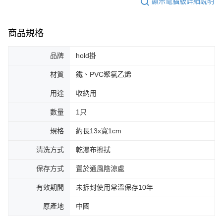
顯示電腦版詳細說明
商品規格
品牌
hold掛
材質
鐵、PVC聚氯乙烯
用途
收納用
數量
1只
規格
約長13x寬1cm
清洗方式
乾濕布擦拭
保存方式
置於通風陰涼處
有效期間
未拆封使用常溫保存10年
原產地
中國