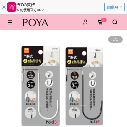
POYA寶雅
開啟APP
立刻使用官方APP
0
1
/
1