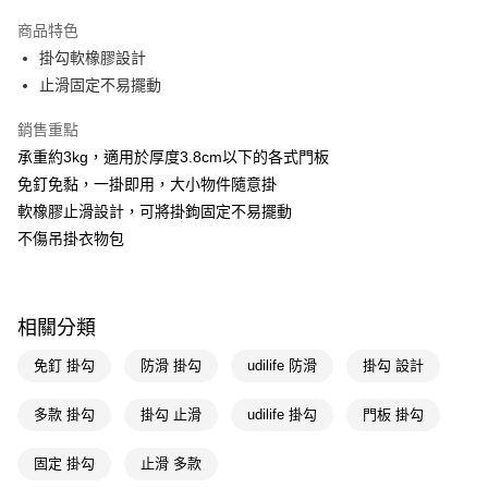
超商取貨付款
商品特色
LINE Pay
掛勾軟橡膠設計
止滑固定不易擺動
Apple Pay
銷售重點
街口支付
承重約3kg，適用於厚度3.8cm以下的各式門板
悠遊付
免釘免黏，一掛即用，大小物件隨意掛
軟橡膠止滑設計，可將掛鉤固定不易擺動
Google Pay
不傷吊掛衣物包
AFTEE先享後付
相關說明
【關於「AFTEE先享後付」】
即享券
相關分類
AFTEE先享後付是「在收到商品之後才付款」的支付方式。 讓您購物簡單
便利好安心！
１．簡單：不需註冊會員、不需綁卡、不需儲值。
免釘 掛勾
防滑 掛勾
udilife 防滑
掛勾 設計
運送方式
２．便利：只要手機號碼，簡訊認證，即可結帳。
３．安心：先確認商品／服務後，再付款。
全家取貨付款
多款 掛勾
掛勾 止滑
udilife 掛勾
門板 掛勾
每筆NT$65，滿NT$390(含以上)免運費
【「AFTEE先享後付」結帳流程】
１．於結帳方式選擇「AFTEE先享後付」後，將跳轉至「AFTEE先享後付」
固定 掛勾
止滑 多款
付款後全家取貨
結帳頁面，進行簡訊認證並確認金額後，即可完成結帳。