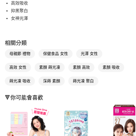
LINE Pay
高效吸收
抑黑聚白
Apple Pay
女神光澤
街口支付
悠遊付
相關分類
Google Pay
母親節 禮物
保健食品 女性
光澤 女性
AFTEE先享後付
相關說明
高效 女性
素顏 蒔光凍
素顏 高效
素顏 吸收
【關於「AFTEE先享後付」】
即享券
AFTEE先享後付是「在收到商品之後才付款」的支付方式。 讓您購物簡單
蒔光凍 吸收
莯蒔 素顏
蒔光凍 聚白
便利好安心！
１．簡單：不需註冊會員、不需綁卡、不需儲值。
運送方式
２．便利：只要手機號碼，簡訊認證，即可結帳。
🔻你可能會喜歡
３．安心：先確認商品／服務後，再付款。
全家取貨付款
每筆NT$65，滿NT$390(含以上)免運費
【「AFTEE先享後付」結帳流程】
１．於結帳方式選擇「AFTEE先享後付」後，將跳轉至「AFTEE先享後付」
付款後全家取貨
結帳頁面，進行簡訊認證並確認金額後，即可完成結帳。
２．訂單成立數日內，您將收到繳費通知簡訊。
每筆NT$65，滿NT$390(含以上)免運費
３．收到繳費通知簡訊後14天內，點擊此簡訊中的連結，可透過四大超商／