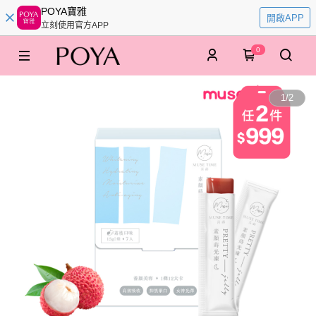
POYA寶雅
開啟APP
立刻使用官方APP
0
1
/
2