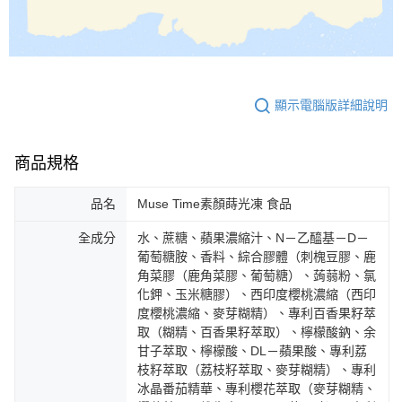
顯示電腦版詳細說明
商品規格
品名
Muse Time素顏蒔光凍 食品
全成分
水、蔗糖、蘋果濃縮汁、N－乙醯基－D－
葡萄糖胺、香料、綜合膠體（刺槐豆膠、鹿
角菜膠（鹿角菜膠、葡萄糖）、蒟蒻粉、氯
化鉀、玉米糖膠）、西印度櫻桃濃縮（西印
度櫻桃濃縮、麥芽糊精）、專利百香果籽萃
取（糊精、百香果籽萃取）、檸檬酸鈉、余
甘子萃取、檸檬酸、DL－蘋果酸、專利荔
枝籽萃取（荔枝籽萃取、麥芽糊精）、專利
冰晶番茄精華、專利櫻花萃取（麥芽糊精、