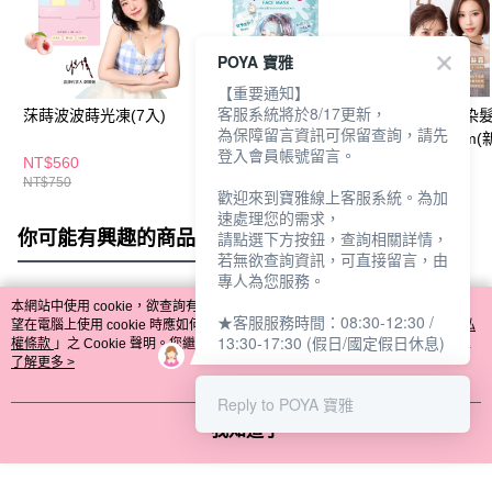
POYA 寶雅
【重要通知】
客服系統將於8/17更新，
莯蒔波波蒔光凍(7入)
KOSE光映透爆彈保濕
美吾髮卡樂芙染髮
為保障留言資訊可保留查詢，請先
療癒面膜7枚入(新舊包
銀河灰棕 50gm(
登入會員帳號留言。
裝隨機出貨)
包裝隨機出貨)
NT$560
NT$209
NT$179
NT$750
NT$260
NT$229
歡迎來到寶雅線上客服系統。為加
速處理您的需求，
你可能有興趣的商品
全站排行
請點選下方按鈕，查詢相關詳情，
若無欲查詢資訊，可直接留言，由
專人為您服務。
本網站中使用 cookie，欲查詢有關本網站使用 cookie 方式之詳情，及若您不希
★客服服務時間：08:30-12:30 /
熱門標籤
望在電腦上使用 cookie 時應如何變更電腦的 cookie 設定，請參閱本網站「
隱私
13:30-17:30 (假日/國定假日休息)
權條款
」之 Cookie 聲明。您繼續使用本網站即表示您同意本公司得按本網站使
用條款之 Cookie 聲明使用 cookie。
了解更多 >
Reply to POYA 寶雅
我知道了