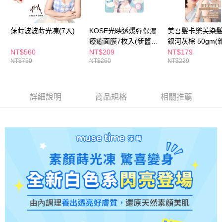
ATM／網路銀行／等多元方式進行付款，方視為交易完成。
萊爾富取貨付款
※ 請注意：結帳手續完成當下不需立刻繳費，但若您需要取消訂單，請聯絡
每筆NT$65，滿NT$490(含以上)免運費
購買商品的店家。未經商家同意取消之訂單仍視為有效，需透過AFTEE先享
後付繳納相關費用。
莯蒔波波蒔光凍(7入)
KOSE光映透爆彈保濕
美吾髮卡樂芙染髮
付款後萊爾富取貨
※ 交易是否成功請以「AFTEE先享後付 」之結帳頁面顯示為準，若有關於
療癒面膜7枚入(新舊包
銀河灰棕 50gm(
是否繳費成功／繳費後需取消欲退款等相關疑問，請聯繫「AFTEE先享後付
裝隨機出貨)
包裝隨機出貨)
NT$560
NT$209
NT$179
每筆NT$65，滿NT$490(含以上)免運費
客戶支援中心」
https://netprotections.freshdesk.com/support/home
NT$750
NT$260
NT$229
7-11取貨付款
【注意事項】
１．透過由恩沛科技股份有限公司提供之「AFTEE先享後付」服務完成之交
每筆NT$65，滿NT$490(含以上)免運費
易，需依本服務之必要範圍內提供個人資料，並將交易相關給付款項請求債
詳細說明
商品規格
相關推薦
權轉讓予恩沛科技股份有限公司。
付款後7-11取貨
２．關於個人資料處理事宜，請瀏覽以下網址：
每筆NT$65，滿NT$490(含以上)免運費
https://aftee.tw/terms/#terms3
３．未成年的使用者請事先徵得法定代理人或監護人之同意方可使用
宅配(本島)
「AFTEE先享後付」，若未經同意申辦者引起之損失，本公司不負相關責
任。
每筆NT$100，滿NT$790(含以上)免運費
４．使用「AFTEE先享後付」時，將依據個別帳號之用戶狀況，依本公司即
時審查核予不同之上限額度；若仍有額度不足之情形，本公司將視審查結果
付款後寶雅門市自取(由倉庫統一出貨)
請求用戶進行身份認證。
每筆NT$80，滿NT$290(含以上)免運費
５．嚴禁一人註冊多個帳號或使用他人資訊註冊。若發現惡意使用之情形，
恩沛科技股份有限公司將有權停止該用戶之使用額度並採取法律行動。