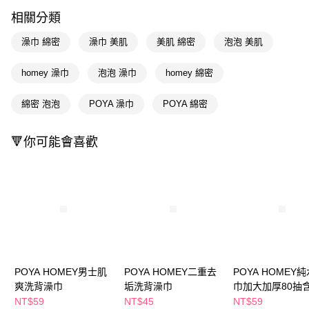
LINE Pay
相關分類
Apple Pay
澡巾 綿密
澡巾 美肌
美肌 綿密
泡泡 美肌
街口支付
homey 澡巾
泡泡 澡巾
homey 綿密
悠遊付
綿密 泡泡
POYA 澡巾
POYA 綿密
Google Pay
AFTEE先享後付
🔻你可能會喜歡
相關說明
【關於「AFTEE先享後付」】
即享券
AFTEE先享後付是「在收到商品之後才付款」的支付方式。 讓您購物簡單
便利好安心！
１．簡單：不需註冊會員、不需綁卡、不需儲值。
運送方式
２．便利：只要手機號碼，簡訊認證，即可結帳。
３．安心：先確認商品／服務後，再付款。
全家取貨付款
每筆NT$65，滿NT$390(含以上)免運費
【「AFTEE先享後付」結帳流程】
１．於結帳方式選擇「AFTEE先享後付」後，將跳轉至「AFTEE先享後付」
POYA HOMEY男士肌
POYA HOMEY二重去
POYA HOMEY
付款後全家取貨
結帳頁面，進行簡訊認證並確認金額後，即可完成結帳。
爽洗背澡巾
垢洗背澡巾
巾加大加厚80抽
２．訂單成立數日內，您將收到繳費通知簡訊。
每筆NT$65，滿NT$390(含以上)免運費
３．收到繳費通知簡訊後14天內，點擊此簡訊中的連結，可透過四大超商／
NT$59
NT$45
NT$59