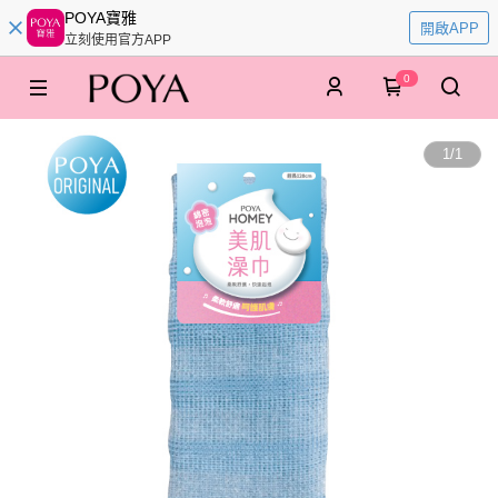
POYA寶雅
開啟APP
立刻使用官方APP
0
1
/
1