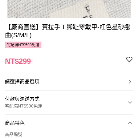
【廠商直送】寶拉手工腳趾穿戴甲-紅色星砂戀
曲(S/M/L)
宅配滿NT$590免運
NT$299
請選擇商品選項
付款與運送方式
宅配滿NT$590免運
付款方式
商品特色
POYA支付
商品編號