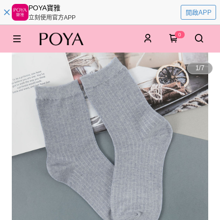
POYA寶雅
開啟APP
立刻使用官方APP
0
1
/
7