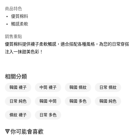
超商取貨付款
商品特色
LINE Pay
優質棉料
觸感柔軟
Apple Pay
銷售重點
街口支付
優質棉料提供襪子柔軟觸感，適合搭配各種風格，為您的日常穿搭
悠遊付
注入一抹甜美色彩！
Google Pay
AFTEE先享後付
相關分類
相關說明
【關於「AFTEE先享後付」】
韓國 襪子
中筒 襪子
韓國 條紋
日常 條紋
即享券
AFTEE先享後付是「在收到商品之後才付款」的支付方式。 讓您購物簡單
便利好安心！
日常 純色
韓國 中筒
韓國 多色
韓國 純色
１．簡單：不需註冊會員、不需綁卡、不需儲值。
運送方式
２．便利：只要手機號碼，簡訊認證，即可結帳。
３．安心：先確認商品／服務後，再付款。
條紋 襪子
日常 多色
全家取貨付款
每筆NT$65，滿NT$390(含以上)免運費
【「AFTEE先享後付」結帳流程】
１．於結帳方式選擇「AFTEE先享後付」後，將跳轉至「AFTEE先享後付」
🔻你可能會喜歡
付款後全家取貨
結帳頁面，進行簡訊認證並確認金額後，即可完成結帳。