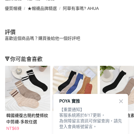
優質帽襪
★帽襪品牌精選
阿華有事嗎? AHUA
評價
喜歡這個商品嗎？購買後給他一個好評吧
🔻你可能會喜歡
POYA 寶雅
【重要通知】
客服系統將於8/17更新，
韓國襪復古簡約雙條紋
韓國襪質感針織素色中
韓國襪加長無痕
為保障留言資訊可保留查詢，請先
中筒襪-多款任選
筒襪-多色任選
筒襪-多款任選
登入會員帳號留言。
NT$69
NT$79
NT$89