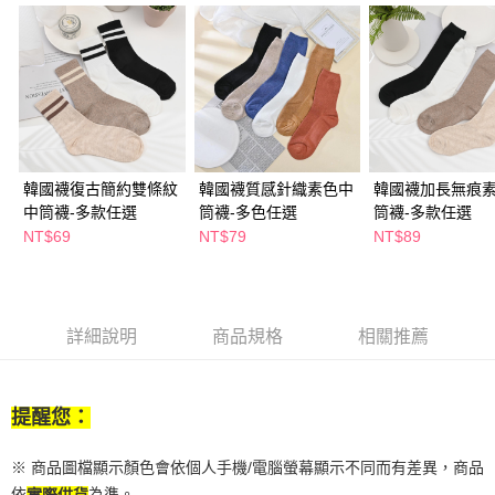
２．訂單成立數日內，您將收到繳費通知簡訊。
每筆NT$65，滿NT$390(含以上)免運費
３．收到繳費通知簡訊後14天內，點擊此簡訊中的連結，可透過四大超商／
ATM／網路銀行／等多元方式進行付款，方視為交易完成。
萊爾富取貨付款
※ 請注意：結帳手續完成當下不需立刻繳費，但若您需要取消訂單，請聯絡
每筆NT$65，滿NT$490(含以上)免運費
購買商品的店家。未經商家同意取消之訂單仍視為有效，需透過AFTEE先享
後付繳納相關費用。
付款後萊爾富取貨
※ 交易是否成功請以「AFTEE先享後付 」之結帳頁面顯示為準，若有關於
是否繳費成功／繳費後需取消欲退款等相關疑問，請聯繫「AFTEE先享後付
每筆NT$65，滿NT$490(含以上)免運費
客戶支援中心」
https://netprotections.freshdesk.com/support/home
韓國襪復古簡約雙條紋
韓國襪質感針織素色中
韓國襪加長無痕
7-11取貨付款
中筒襪-多款任選
筒襪-多色任選
筒襪-多款任選
【注意事項】
１．透過由恩沛科技股份有限公司提供之「AFTEE先享後付」服務完成之交
每筆NT$65，滿NT$490(含以上)免運費
NT$69
NT$79
NT$89
易，需依本服務之必要範圍內提供個人資料，並將交易相關給付款項請求債
權轉讓予恩沛科技股份有限公司。
付款後7-11取貨
２．關於個人資料處理事宜，請瀏覽以下網址：
每筆NT$65，滿NT$490(含以上)免運費
https://aftee.tw/terms/#terms3
３．未成年的使用者請事先徵得法定代理人或監護人之同意方可使用
詳細說明
商品規格
相關推薦
宅配(本島)
「AFTEE先享後付」，若未經同意申辦者引起之損失，本公司不負相關責
任。
每筆NT$100，滿NT$790(含以上)免運費
４．使用「AFTEE先享後付」時，將依據個別帳號之用戶狀況，依本公司即
時審查核予不同之上限額度；若仍有額度不足之情形，本公司將視審查結果
提醒您：
付款後寶雅門市自取(由倉庫統一出貨)
請求用戶進行身份認證。
每筆NT$80，滿NT$290(含以上)免運費
５．嚴禁一人註冊多個帳號或使用他人資訊註冊。若發現惡意使用之情形，
※ 商品圖檔顯示顏色會依個人手機/電腦螢幕顯示不同而有差異，商品
恩沛科技股份有限公司將有權停止該用戶之使用額度並採取法律行動。
依
為準。