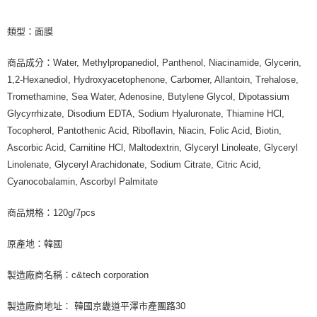
類型：面膜
商品成分：Water, Methylpropanediol, Panthenol, Niacinamide, Glycerin,
1,2-Hexanediol, Hydroxyacetophenone, Carbomer, Allantoin, Trehalose,
Tromethamine, Sea Water, Adenosine, Butylene Glycol, Dipotassium
Glycyrrhizate, Disodium EDTA, Sodium Hyaluronate, Thiamine HCl,
Tocopherol, Pantothenic Acid, Riboflavin, Niacin, Folic Acid, Biotin,
Ascorbic Acid, Carnitine HCl, Maltodextrin, Glyceryl Linoleate, Glyceryl
Linolenate, Glyceryl Arachidonate, Sodium Citrate, Citric Acid,
Cyanocobalamin, Ascorbyl Palmitate
商品規格：120g/7pcs
原產地：韓國
製造廠商名稱：c&tech corporation
製造廠商地址： 韓國京畿道平澤市產團路30