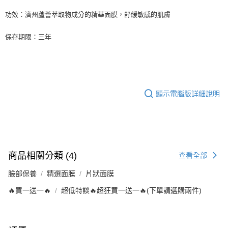
功效：濟州蘆薈萃取物成分的精華面膜，舒緩敏感的肌膚
保存期限：三年
顯示電腦版詳細說明
商品相關分類 (4)
查看全部
臉部保養
精選面膜
片狀面膜
🔥買一送一🔥
超低特談🔥超狂買一送一🔥(下單請選購兩件)