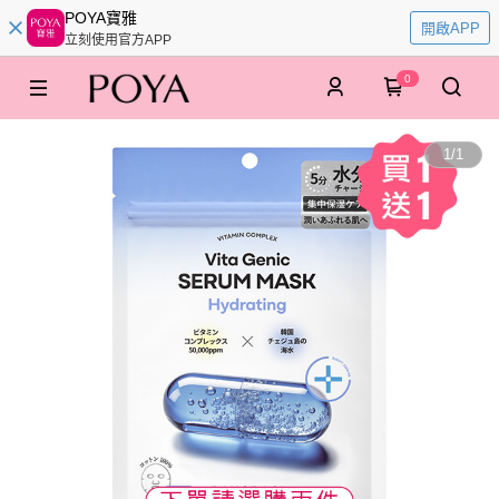
POYA寶雅
開啟APP
立刻使用官方APP
0
1
/
1