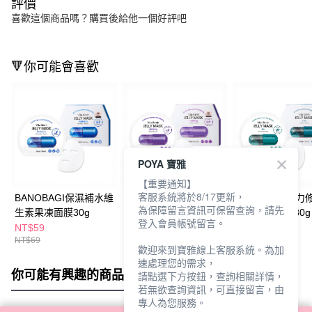
評價
喜歡這個商品嗎？購買後給他一個好評吧
🔻你可能會喜歡
POYA 寶雅
【重要通知】
客服系統將於8/17更新，
BANOBAGI保濕補水維
BANOBAGI活力彈潤維
BANOBAGI活力
為保障留言資訊可保留查詢，請先
生素果凍面膜30g
生素果凍面膜30g
生素果凍面膜30g
登入會員帳號留言。
NT$59
NT$59
NT$59
NT$69
NT$69
NT$69
歡迎來到寶雅線上客服系統。為加
速處理您的需求，
你可能有興趣的商品
全站排行
請點選下方按鈕，查詢相關詳情，
若無欲查詢資訊，可直接留言，由
專人為您服務。