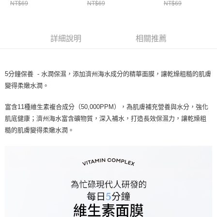
ATM／網路銀行／等多元方式進行付款，方視為交易完成。
NT$69
NT$69
NT$69
萊爾富取貨付款
※ 請注意：結帳手續完成當下不需立刻繳費，但若您需要取消訂單，請聯絡
每筆NT$65，滿NT$490(含以上)免運費
購買商品的店家。未經商家同意取消之訂單仍視為有效，需透過AFTEE先享
後付繳納相關費用。
付款後萊爾富取貨
※ 交易是否成功請以「AFTEE先享後付 」之結帳頁面顯示為準，若有關於
詳細說明
相關推薦
是否繳費成功／繳費後需取消欲退款等相關疑問，請聯繫「AFTEE先享後付
每筆NT$65，滿NT$490(含以上)免運費
客戶支援中心」
https://netprotections.freshdesk.com/support/home
7-11取貨付款
【注意事項】
5分鐘保養 - 水潤保濕，添加濟州海水成分的精華面膜，讓乾燥粗糙的肌膚
１．透過由恩沛科技股份有限公司提供之「AFTEE先享後付」服務完成之交
每筆NT$65，滿NT$490(含以上)免運費
變得柔嫩水潤。
易，需依本服務之必要範圍內提供個人資料，並將交易相關給付款項請求債
權轉讓予恩沛科技股份有限公司。
付款後7-11取貨
富含11種維生素複合成分（50,000PPM），為肌膚補充營養與水分，強化
２．關於個人資料處理事宜，請瀏覽以下網址：
每筆NT$65，滿NT$490(含以上)免運費
https://aftee.tw/terms/#terms3
肌底健康；濟州海水富含礦物質，深入補水，打造長效保濕力，讓乾燥粗
３．未成年的使用者請事先徵得法定代理人或監護人之同意方可使用
糙的肌膚變得柔嫩水潤。
宅配(本島)
「AFTEE先享後付」，若未經同意申辦者引起之損失，本公司不負相關責
任。
每筆NT$100，滿NT$790(含以上)免運費
４．使用「AFTEE先享後付」時，將依據個別帳號之用戶狀況，依本公司即
時審查核予不同之上限額度；若仍有額度不足之情形，本公司將視審查結果
付款後寶雅門市自取(由倉庫統一出貨)
請求用戶進行身份認證。
每筆NT$80，滿NT$290(含以上)免運費
５．嚴禁一人註冊多個帳號或使用他人資訊註冊。若發現惡意使用之情形，
恩沛科技股份有限公司將有權停止該用戶之使用額度並採取法律行動。