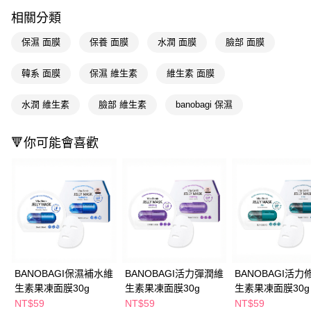
LINE Pay
相關分類
Apple Pay
保濕 面膜
保養 面膜
水潤 面膜
臉部 面膜
街口支付
韓系 面膜
保濕 維生素
維生素 面膜
悠遊付
水潤 維生素
臉部 維生素
banobagi 保濕
Google Pay
AFTEE先享後付
🔻你可能會喜歡
相關說明
【關於「AFTEE先享後付」】
即享券
AFTEE先享後付是「在收到商品之後才付款」的支付方式。 讓您購物簡單
便利好安心！
１．簡單：不需註冊會員、不需綁卡、不需儲值。
運送方式
２．便利：只要手機號碼，簡訊認證，即可結帳。
３．安心：先確認商品／服務後，再付款。
全家取貨付款
每筆NT$65，滿NT$390(含以上)免運費
【「AFTEE先享後付」結帳流程】
１．於結帳方式選擇「AFTEE先享後付」後，將跳轉至「AFTEE先享後付」
BANOBAGI保濕補水維
BANOBAGI活力彈潤維
BANOBAGI活力
付款後全家取貨
結帳頁面，進行簡訊認證並確認金額後，即可完成結帳。
生素果凍面膜30g
生素果凍面膜30g
生素果凍面膜30g
２．訂單成立數日內，您將收到繳費通知簡訊。
每筆NT$65，滿NT$390(含以上)免運費
３．收到繳費通知簡訊後14天內，點擊此簡訊中的連結，可透過四大超商／
NT$59
NT$59
NT$59