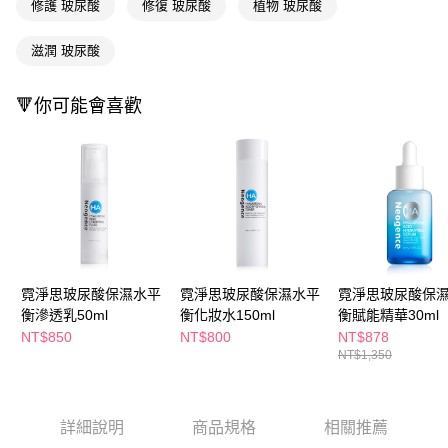
萊爾富取貨付款
修護 玻尿酸
修復 玻尿酸
植物 玻尿酸
※ 請注意：結帳手續完成當下不需立刻繳費，但若您需要取消訂單，請聯絡
每筆NT$65，滿NT$490(含以上)免運費
購買商品的店家。未經商家同意取消之訂單仍視為有效，需透過AFTEE先享
後付繳納相關費用。
滋潤 玻尿酸
付款後萊爾富取貨
※ 交易是否成功請以「AFTEE先享後付 」之結帳頁面顯示為準，若有關於
是否繳費成功／繳費後需取消欲退款等相關疑問，請聯繫「AFTEE先享後付
每筆NT$65，滿NT$490(含以上)免運費
客戶支援中心」
https://netprotections.freshdesk.com/support/home
🔻你可能會喜歡
7-11取貨付款
【注意事項】
１．透過由恩沛科技股份有限公司提供之「AFTEE先享後付」服務完成之交
每筆NT$65，滿NT$490(含以上)免運費
易，需依本服務之必要範圍內提供個人資料，並將交易相關給付款項請求債
權轉讓予恩沛科技股份有限公司。
付款後7-11取貨
２．關於個人資料處理事宜，請瀏覽以下網址：
每筆NT$65，滿NT$490(含以上)免運費
https://aftee.tw/terms/#terms3
３．未成年的使用者請事先徵得法定代理人或監護人之同意方可使用
宅配(本島)
「AFTEE先享後付」，若未經同意申辦者引起之損失，本公司不負相關責
任。
每筆NT$100，滿NT$790(含以上)免運費
霓淨思玻尿酸保濕水平
霓淨思玻尿酸保濕水平
霓淨思玻尿酸保
４．使用「AFTEE先享後付」時，將依據個別帳號之用戶狀況，依本公司即
衡滲透乳50ml
衡化妝水150ml
衡賦能精華30ml
時審查核予不同之上限額度；若仍有額度不足之情形，本公司將視審查結果
付款後寶雅門市自取(由倉庫統一出貨)
請求用戶進行身份認證。
NT$850
NT$800
NT$878
每筆NT$80，滿NT$290(含以上)免運費
５．嚴禁一人註冊多個帳號或使用他人資訊註冊。若發現惡意使用之情形，
NT$1,350
恩沛科技股份有限公司將有權停止該用戶之使用額度並採取法律行動。
詳細說明
商品規格
相關推薦