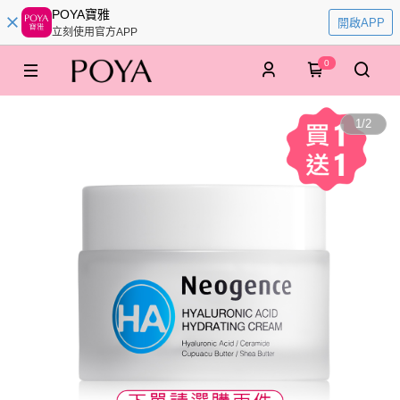
POYA寶雅
開啟APP
立刻使用官方APP
0
1
/
2