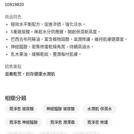
10919820
Apple Pay
商品特色
街口支付
極效水平衡配方，促進滲透，強化注水。
悠遊付
5重玻尿酸，串起水分供應鏈，開創保濕新高度。
巴西古布阿蘇油，富含植物固醇，滋潤修護，維持肌膚健康度。
Google Pay
神經醯胺，密集修復乾燥角質，持續高涵水。
AFTEE先享後付
乳木果油，緩解乾紋，豐潤每吋肌膚。
相關說明
銷售重點
【關於「AFTEE先享後付」】
即享券
AFTEE先享後付是「在收到商品之後才付款」的支付方式。 讓您購物簡單
滋養乾荒，封存健康水潤肌
便利好安心！
１．簡單：不需註冊會員、不需綁卡、不需儲值。
運送方式
２．便利：只要手機號碼，簡訊認證，即可結帳。
３．安心：先確認商品／服務後，再付款。
全家取貨付款
相關分類
每筆NT$65，滿NT$390(含以上)免運費
【「AFTEE先享後付」結帳流程】
霓淨思 玻尿酸
神經醯胺 玻尿酸
水潤肌 保濕水
１．於結帳方式選擇「AFTEE先享後付」後，將跳轉至「AFTEE先享後付」
付款後全家取貨
結帳頁面，進行簡訊認證並確認金額後，即可完成結帳。
２．訂單成立數日內，您將收到繳費通知簡訊。
霓淨思 神經醯胺
霓淨思 潤澤霜
霓淨思 修護
每筆NT$65，滿NT$390(含以上)免運費
３．收到繳費通知簡訊後14天內，點擊此簡訊中的連結，可透過四大超商／
ATM／網路銀行／等多元方式進行付款，方視為交易完成。