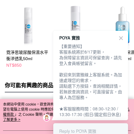
POYA 寶雅
【重要通知】
客服系統將於8/17更新，
霓淨思玻尿酸保濕水平
霓淨思玻尿酸保濕水平
霓淨思玻尿酸保
為保障留言資訊可保留查詢，請先
衡滲透乳50ml
衡化妝水150ml
衡賦能精華30ml
登入會員帳號留言。
NT$850
NT$800
NT$878
NT$1,350
歡迎來到寶雅線上客服系統。為加
速處理您的需求，
你可能有興趣的商品
全站排行
請點選下方按鈕，查詢相關詳情，
若無欲查詢資訊，可直接留言，由
專人為您服務。
本網站中使用 cookie，欲查詢有關本網站使用 cookie 方式之詳情，及若您不希
★客服服務時間：08:30-12:30 /
熱門標籤
望在電腦上使用 cookie 時應如何變更電腦的 cookie 設定，請參閱本網站「
隱私
13:30-17:30 (假日/國定假日休息)
權條款
」之 Cookie 聲明。您繼續使用本網站即表示您同意本公司得按本網站使
用條款之 Cookie 聲明使用 cookie。
了解更多 >
Reply to POYA 寶雅