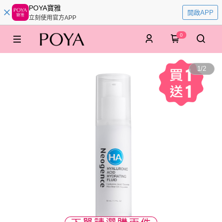
POYA寶雅
開啟APP
立刻使用官方APP
0
1
/
2