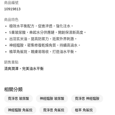
商品編號
LINE Pay
10919813
Apple Pay
商品特色
街口支付
極效水平衡配方，促進滲透，強化注水。
悠遊付
5重玻尿酸，串起水分供應鏈，開創保濕新高度。
出羽玄米油，提高防禦力，抵禦外界刺激。
Google Pay
神經醯胺，密集修復乾燥角質，持續高涵水。
AFTEE先享後付
植萃角鯊烷，親膚易吸收，打造油水平衡。
相關說明
銷售重點
【關於「AFTEE先享後付」】
即享券
AFTEE先享後付是「在收到商品之後才付款」的支付方式。 讓您購物簡單
清爽潤澤，完美油水平衡
便利好安心！
１．簡單：不需註冊會員、不需綁卡、不需儲值。
運送方式
２．便利：只要手機號碼，簡訊認證，即可結帳。
３．安心：先確認商品／服務後，再付款。
全家取貨付款
相關分類
每筆NT$65，滿NT$390(含以上)免運費
【「AFTEE先享後付」結帳流程】
霓淨思 玻尿酸
神經醯胺 玻尿酸
霓淨思 神經醯胺
１．於結帳方式選擇「AFTEE先享後付」後，將跳轉至「AFTEE先享後付」
付款後全家取貨
結帳頁面，進行簡訊認證並確認金額後，即可完成結帳。
２．訂單成立數日內，您將收到繳費通知簡訊。
神經醯胺 角鯊烷
霓淨思 角鯊烷
植萃 角鯊烷
每筆NT$65，滿NT$390(含以上)免運費
３．收到繳費通知簡訊後14天內，點擊此簡訊中的連結，可透過四大超商／