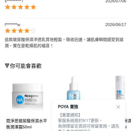
s**********7
2026/07/06
l********w
2026/06/17
這款玻尿酸保濕滲透乳質地輕盈，吸收迅速，讓肌膚瞬間感受到滋
潤，實在是乾燥肌的福音！
🔻你可能會喜歡
POYA 寶雅
【重要通知】
客服系統將於8/17更新，
霓淨思玻尿酸保濕水平
霓淨思玻尿酸保濕水平
霓淨思玻尿酸保
為保障留言資訊可保留查詢，請先
衡潤澤霜50ml
衡賦能精華30ml
衡化妝水150ml