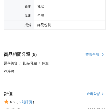
質地
乳狀
產地
台灣
成分
詳見包裝
商品相關分類 (5)
查看全部
醫學美容
乳液/乳霜
保濕
霓淨思
評價
查看全部
4.8
(
5
則評價
)