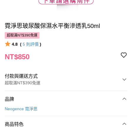
霓淨思玻尿酸保濕水平衡滲透乳50ml
超取滿NT$390免運
4.8
(
5
則評價
)
NT$850
付款與運送方式
超取滿NT$390免運
付款方式
品牌
POYA支付
Neogence 霓淨思
信用卡一次付款
商品特色
超商取貨付款