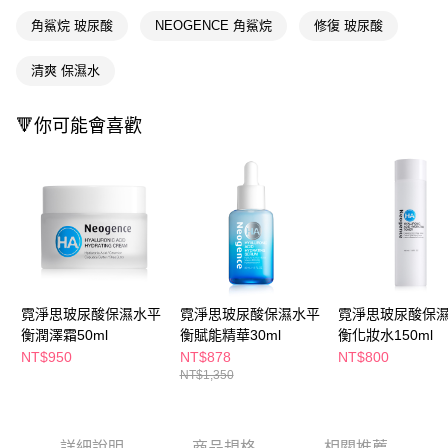
ATM／網路銀行／等多元方式進行付款，方視為交易完成。
萊爾富取貨付款
角鯊烷 玻尿酸
NEOGENCE 角鯊烷
修復 玻尿酸
※ 請注意：結帳手續完成當下不需立刻繳費，但若您需要取消訂單，請聯絡
每筆NT$65，滿NT$490(含以上)免運費
購買商品的店家。未經商家同意取消之訂單仍視為有效，需透過AFTEE先享
後付繳納相關費用。
清爽 保濕水
付款後萊爾富取貨
※ 交易是否成功請以「AFTEE先享後付 」之結帳頁面顯示為準，若有關於
是否繳費成功／繳費後需取消欲退款等相關疑問，請聯繫「AFTEE先享後付
每筆NT$65，滿NT$490(含以上)免運費
客戶支援中心」
https://netprotections.freshdesk.com/support/home
🔻你可能會喜歡
7-11取貨付款
【注意事項】
１．透過由恩沛科技股份有限公司提供之「AFTEE先享後付」服務完成之交
每筆NT$65，滿NT$490(含以上)免運費
易，需依本服務之必要範圍內提供個人資料，並將交易相關給付款項請求債
權轉讓予恩沛科技股份有限公司。
付款後7-11取貨
２．關於個人資料處理事宜，請瀏覽以下網址：
每筆NT$65，滿NT$490(含以上)免運費
https://aftee.tw/terms/#terms3
３．未成年的使用者請事先徵得法定代理人或監護人之同意方可使用
宅配(本島)
「AFTEE先享後付」，若未經同意申辦者引起之損失，本公司不負相關責
任。
每筆NT$100，滿NT$790(含以上)免運費
霓淨思玻尿酸保濕水平
霓淨思玻尿酸保濕水平
霓淨思玻尿酸保
４．使用「AFTEE先享後付」時，將依據個別帳號之用戶狀況，依本公司即
衡潤澤霜50ml
衡賦能精華30ml
衡化妝水150ml
時審查核予不同之上限額度；若仍有額度不足之情形，本公司將視審查結果
付款後寶雅門市自取(由倉庫統一出貨)
請求用戶進行身份認證。
NT$950
NT$878
NT$800
每筆NT$80，滿NT$290(含以上)免運費
５．嚴禁一人註冊多個帳號或使用他人資訊註冊。若發現惡意使用之情形，
NT$1,350
恩沛科技股份有限公司將有權停止該用戶之使用額度並採取法律行動。
詳細說明
商品規格
相關推薦