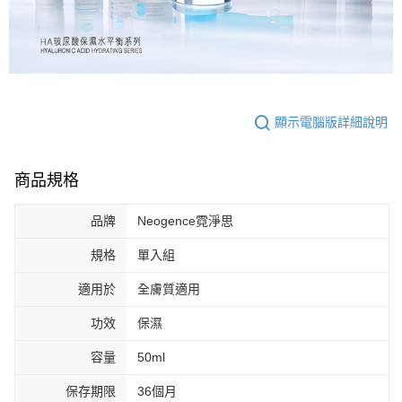
顯示電腦版詳細說明
商品規格
品牌
Neogence霓淨思
規格
單入組
適用於
全膚質適用
功效
保濕
容量
50ml
保存期限
36個月