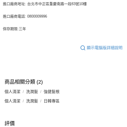
進口廠商地址: 台北市中正區重慶南路一段83號10樓
進口廠商電話: 0800009996
保存期限:三年
顯示電腦版詳細說明
商品相關分類 (2)
個人清潔
洗潤髮
強健髮根
個人清潔
洗潤髮
日韓專區
評價