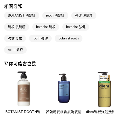
LINE Pay
相關分類
Apple Pay
BOTANIST 洗髮精
rooth 洗髮精
強健 洗髮精
街口支付
髮根 洗髮精
botanist 髮根
botanist 強健
悠遊付
強健 髮根
rooth 強健
botanist rooth
Google Pay
AFTEE先享後付
rooth 髮根
相關說明
【關於「AFTEE先享後付」】
🔻你可能會喜歡
即享券
AFTEE先享後付是「在收到商品之後才付款」的支付方式。 讓您購物簡單
便利好安心！
１．簡單：不需註冊會員、不需綁卡、不需儲值。
運送方式
２．便利：只要手機號碼，簡訊認證，即可結帳。
３．安心：先確認商品／服務後，再付款。
全家取貨付款
每筆NT$65，滿NT$390(含以上)免運費
【「AFTEE先享後付」結帳流程】
１．於結帳方式選擇「AFTEE先享後付」後，將跳轉至「AFTEE先享後付」
付款後全家取貨
結帳頁面，進行簡訊認證並確認金額後，即可完成結帳。
２．訂單成立數日內，您將收到繳費通知簡訊。
每筆NT$65，滿NT$390(含以上)免運費
３．收到繳費通知簡訊後14天內，點擊此簡訊中的連結，可透過四大超商／
BOTANIST ROOTH髮
呂強韌髮根香氛洗髮精
diem髮根強韌洗