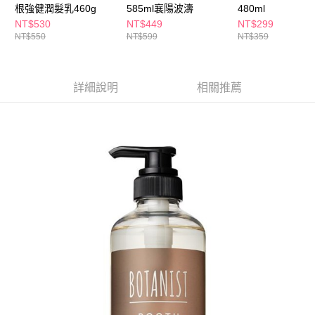
ATM／網路銀行／等多元方式進行付款，方視為交易完成。
根強健潤髮乳460g
585ml襄陽波濤
480ml
萊爾富取貨付款
※ 請注意：結帳手續完成當下不需立刻繳費，但若您需要取消訂單，請聯絡
NT$530
NT$449
NT$299
每筆NT$65，滿NT$490(含以上)免運費
購買商品的店家。未經商家同意取消之訂單仍視為有效，需透過AFTEE先享
NT$550
NT$599
NT$359
後付繳納相關費用。
付款後萊爾富取貨
※ 交易是否成功請以「AFTEE先享後付 」之結帳頁面顯示為準，若有關於
是否繳費成功／繳費後需取消欲退款等相關疑問，請聯繫「AFTEE先享後付
每筆NT$65，滿NT$490(含以上)免運費
客戶支援中心」
https://netprotections.freshdesk.com/support/home
詳細說明
相關推薦
7-11取貨付款
【注意事項】
１．透過由恩沛科技股份有限公司提供之「AFTEE先享後付」服務完成之交
每筆NT$65，滿NT$490(含以上)免運費
易，需依本服務之必要範圍內提供個人資料，並將交易相關給付款項請求債
權轉讓予恩沛科技股份有限公司。
付款後7-11取貨
２．關於個人資料處理事宜，請瀏覽以下網址：
每筆NT$65，滿NT$490(含以上)免運費
https://aftee.tw/terms/#terms3
３．未成年的使用者請事先徵得法定代理人或監護人之同意方可使用
宅配(本島)
「AFTEE先享後付」，若未經同意申辦者引起之損失，本公司不負相關責
任。
每筆NT$100，滿NT$790(含以上)免運費
４．使用「AFTEE先享後付」時，將依據個別帳號之用戶狀況，依本公司即
時審查核予不同之上限額度；若仍有額度不足之情形，本公司將視審查結果
付款後寶雅門市自取(由倉庫統一出貨)
請求用戶進行身份認證。
每筆NT$80，滿NT$290(含以上)免運費
５．嚴禁一人註冊多個帳號或使用他人資訊註冊。若發現惡意使用之情形，
恩沛科技股份有限公司將有權停止該用戶之使用額度並採取法律行動。