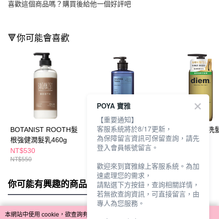
喜歡這個商品嗎？購買後給他一個好評吧
🔻你可能會喜歡
POYA 寶雅
【重要通知】
客服系統將於8/17更新，
BOTANIST ROOTH髮
呂強韌髮根香氛洗髮精
diem髮根強韌洗
為保障留言資訊可保留查詢，請先
根強健潤髮乳460g
585ml襄陽波濤
480ml
登入會員帳號留言。
NT$530
NT$449
NT$299
NT$550
NT$599
NT$359
歡迎來到寶雅線上客服系統。為加
速處理您的需求，
你可能有興趣的商品
全站排行
請點選下方按鈕，查詢相關詳情，
若無欲查詢資訊，可直接留言，由
專人為您服務。
本網站中使用 cookie，欲查詢有關本網站使用 cookie 方式之詳情，及若您不希