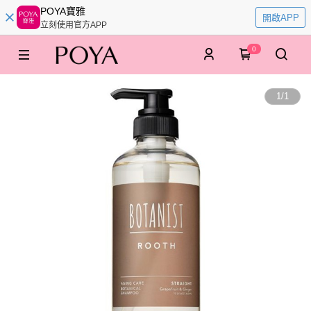
POYA寶雅
開啟APP
立刻使用官方APP
0
1
/
1