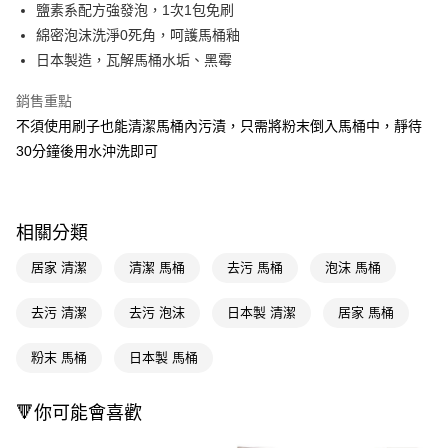
LINE Pay
鹽素系配方強發泡，1次1包免刷
綿密泡沫洗淨0死角，呵護馬桶釉
Apple Pay
日本製造，瓦解馬桶水垢、黑霉
街口支付
銷售重點
悠遊付
不須使用刷子也能清潔馬桶內污漬，只需將粉末倒入馬桶中，靜待
30分鐘後用水沖洗即可
Google Pay
AFTEE先享後付
相關說明
相關分類
【關於「AFTEE先享後付」】
即享券
AFTEE先享後付是「在收到商品之後才付款」的支付方式。 讓您購物簡單
居家 清潔
清潔 馬桶
去污 馬桶
泡沫 馬桶
便利好安心！
１．簡單：不需註冊會員、不需綁卡、不需儲值。
運送方式
２．便利：只要手機號碼，簡訊認證，即可結帳。
去污 清潔
去污 泡沫
日本製 清潔
居家 馬桶
３．安心：先確認商品／服務後，再付款。
全家取貨付款
粉末 馬桶
日本製 馬桶
每筆NT$65，滿NT$390(含以上)免運費
【「AFTEE先享後付」結帳流程】
１．於結帳方式選擇「AFTEE先享後付」後，將跳轉至「AFTEE先享後付」
付款後全家取貨
結帳頁面，進行簡訊認證並確認金額後，即可完成結帳。
🔻你可能會喜歡
２．訂單成立數日內，您將收到繳費通知簡訊。
每筆NT$65，滿NT$390(含以上)免運費
３．收到繳費通知簡訊後14天內，點擊此簡訊中的連結，可透過四大超商／