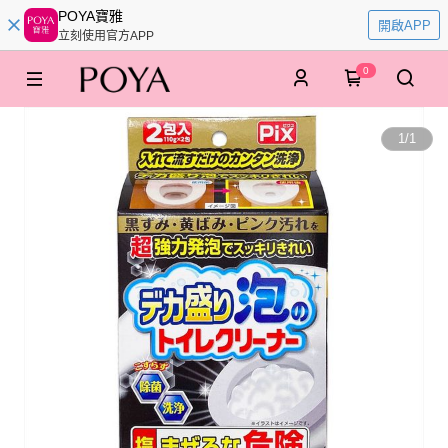
POYA寶雅
開啟APP
立刻使用官方APP
0
1
/
1