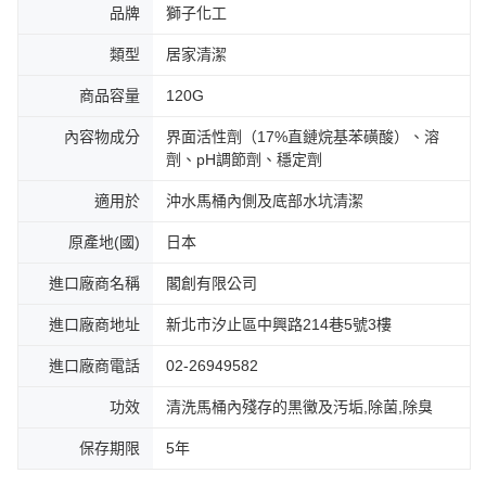
品牌
獅子化工
類型
居家清潔
商品容量
120G
內容物成分
界面活性劑（17%直鏈烷基苯磺酸）、溶
劑、pH調節劑、穩定劑
適用於
沖水馬桶內側及底部水坑清潔
原產地(國)
日本
進口廠商名稱
閣創有限公司
進口廠商地址
新北市汐止區中興路214巷5號3樓
進口廠商電話
02-26949582
功效
清洗馬桶內殘存的黒黴及汚垢,除菌,除臭
保存期限
5年