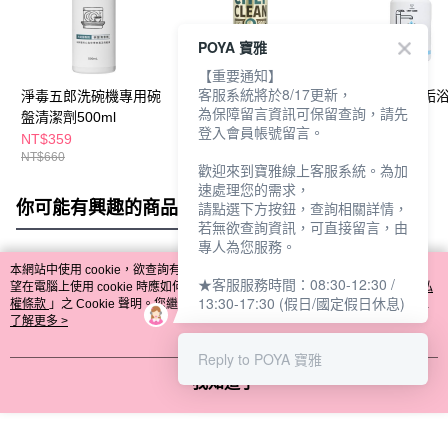
POYA 寶雅
【重要通知】
客服系統將於8/17更新，
淨毒五郎洗碗機專用碗
淨毒五郎純淨雙效洗碗
淨毒五郎除水垢
為保障留言資訊可保留查詢，請先
盤清潔劑500ml
精500ml
潔劑300ml
登入會員帳號留言。
NT$359
NT$269
NT$325
NT$660
NT$450
NT$369
歡迎來到寶雅線上客服系統。為加
速處理您的需求，
你可能有興趣的商品
全站排行
請點選下方按鈕，查詢相關詳情，
若無欲查詢資訊，可直接留言，由
專人為您服務。
本網站中使用 cookie，欲查詢有關本網站使用 cookie 方式之詳情，及若您不希
★客服服務時間：08:30-12:30 /
熱門標籤
望在電腦上使用 cookie 時應如何變更電腦的 cookie 設定，請參閱本網站「
隱私
13:30-17:30 (假日/國定假日休息)
權條款
」之 Cookie 聲明。您繼續使用本網站即表示您同意本公司得按本網站使
用條款之 Cookie 聲明使用 cookie。
了解更多 >
Reply to POYA 寶雅
我知道了