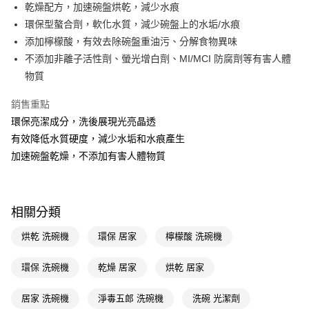
LINE Pay
乾燥配方，加速碗盤烘乾，減少水痕
環保型螯合劑，軟化水質，減少碗盤上的水垢/水痕
Apple Pay
添加檸檬酸，有效去除碗盤重油污、分解食物異味
街口支付
不添加非離子活性劑、螢光增白劑、MI/MCI 防腐劑等有害人體
物質
悠遊付
銷售重點
Google Pay
環保亮潔成分，洗後展現光亮晶透
AFTEE先享後付
有效降低水質硬度，減少水垢和水痕產生
相關說明
加速碗盤乾燥，不添加有害人體物質
【關於「AFTEE先享後付」】
即享券
AFTEE先享後付是「在收到商品之後才付款」的支付方式。 讓您購物簡單
便利好安心！
１．簡單：不需註冊會員、不需綁卡、不需儲值。
運送方式
相關分類
２．便利：只要手機號碼，簡訊認證，即可結帳。
３．安心：先確認商品／服務後，再付款。
全家取貨付款
烘乾 洗碗機
環保 居家
檸檬酸 洗碗機
每筆NT$65，滿NT$390(含以上)免運費
【「AFTEE先享後付」結帳流程】
１．於結帳方式選擇「AFTEE先享後付」後，將跳轉至「AFTEE先享後付」
環保 洗碗機
乾燥 居家
烘乾 居家
付款後全家取貨
結帳頁面，進行簡訊認證並確認金額後，即可完成結帳。
２．訂單成立數日內，您將收到繳費通知簡訊。
每筆NT$65，滿NT$390(含以上)免運費
居家 洗碗機
淨毒五郎 洗碗機
洗碗 光潔劑
３．收到繳費通知簡訊後14天內，點擊此簡訊中的連結，可透過四大超商／