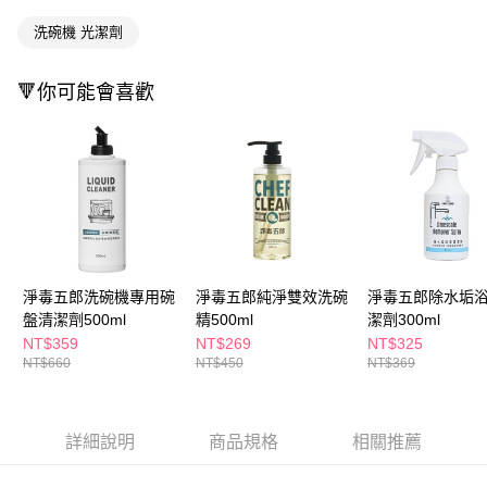
ATM／網路銀行／等多元方式進行付款，方視為交易完成。
萊爾富取貨付款
※ 請注意：結帳手續完成當下不需立刻繳費，但若您需要取消訂單，請聯絡
洗碗機 光潔劑
每筆NT$65，滿NT$490(含以上)免運費
購買商品的店家。未經商家同意取消之訂單仍視為有效，需透過AFTEE先享
後付繳納相關費用。
付款後萊爾富取貨
※ 交易是否成功請以「AFTEE先享後付 」之結帳頁面顯示為準，若有關於
🔻你可能會喜歡
是否繳費成功／繳費後需取消欲退款等相關疑問，請聯繫「AFTEE先享後付
每筆NT$65，滿NT$490(含以上)免運費
客戶支援中心」
https://netprotections.freshdesk.com/support/home
7-11取貨付款
【注意事項】
１．透過由恩沛科技股份有限公司提供之「AFTEE先享後付」服務完成之交
每筆NT$65，滿NT$490(含以上)免運費
易，需依本服務之必要範圍內提供個人資料，並將交易相關給付款項請求債
權轉讓予恩沛科技股份有限公司。
付款後7-11取貨
２．關於個人資料處理事宜，請瀏覽以下網址：
每筆NT$65，滿NT$490(含以上)免運費
https://aftee.tw/terms/#terms3
３．未成年的使用者請事先徵得法定代理人或監護人之同意方可使用
宅配(本島)
淨毒五郎洗碗機專用碗
淨毒五郎純淨雙效洗碗
淨毒五郎除水垢
「AFTEE先享後付」，若未經同意申辦者引起之損失，本公司不負相關責
盤清潔劑500ml
精500ml
潔劑300ml
任。
每筆NT$100，滿NT$790(含以上)免運費
４．使用「AFTEE先享後付」時，將依據個別帳號之用戶狀況，依本公司即
NT$359
NT$269
NT$325
時審查核予不同之上限額度；若仍有額度不足之情形，本公司將視審查結果
付款後寶雅門市自取(由倉庫統一出貨)
NT$660
NT$450
NT$369
請求用戶進行身份認證。
每筆NT$80，滿NT$290(含以上)免運費
５．嚴禁一人註冊多個帳號或使用他人資訊註冊。若發現惡意使用之情形，
恩沛科技股份有限公司將有權停止該用戶之使用額度並採取法律行動。
詳細說明
商品規格
相關推薦