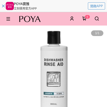
POYA寶雅
開啟APP
立刻使用官方APP
0
1
/
1