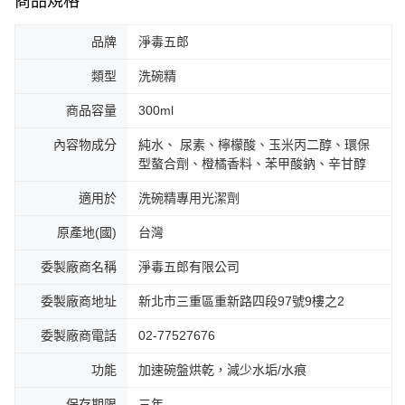
商品規格
品牌
淨毒五郎
類型
洗碗精
商品容量
300ml
內容物成分
純水、 尿素、檸檬酸、玉米丙二醇、環保
型螯合劑、橙橘香料、苯甲酸鈉、辛甘醇
適用於
洗碗精專用光潔劑
原產地(國)
台灣
委製廠商名稱
淨毒五郎有限公司
委製廠商地址
新北市三重區重新路四段97號9樓之2
委製廠商電話
02-77527676
功能
加速碗盤烘乾，減少水垢/水痕
保存期限
三年