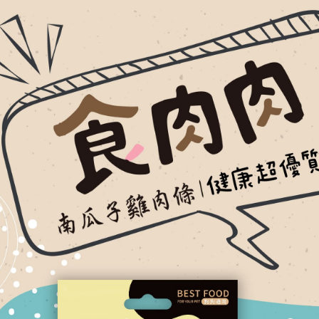
２．關於
付款後7-1
https://aft
每筆NT$6
３．未成
「AFTE
宅配(本島)
任。
４．使用「
每筆NT$1
即時審查
結果請求
付款後寶雅
５．嚴禁
每筆NT$8
形，恩沛
動。