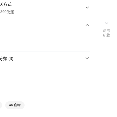
送方式
390免運
清除
紀錄
次付款
付款
類 (3)
館
狗狗食品/生活品
狗狗點心
📢
👻鬼迷心竅購物祭 08/05-09/01
滿額享10倍點
📢
👻鬼迷心竅購物祭 08/05-09/01
毛孩控的盛夏
y
ab 寵物
享後付