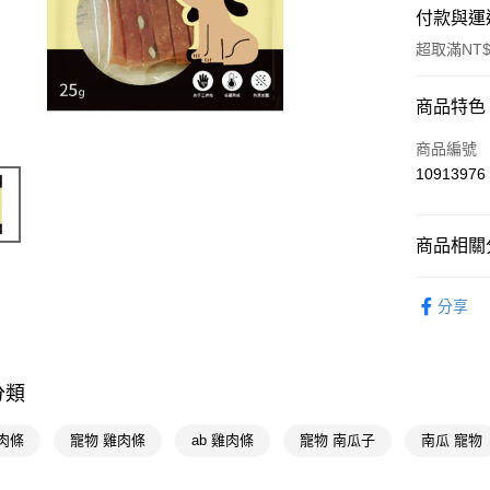
付款與運
超取滿NT$
付款方式
商品特色
POYA支付
商品編號
10913976
信用卡一
超商取貨
商品相關分
LINE Pay
寵物生活
分享
Apple Pay
📢主題活動
數回饋
街口支付
📢主題活動
悠遊付
分類
補給
Google Pa
肉條
寵物 雞肉條
ab 雞肉條
寵物 南瓜子
南瓜 寵物
AFTEE先