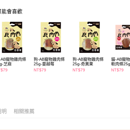
相關說明
【關於「A
可能會喜歡
即享券
AFTEE
便利好安
１．簡單
２．便利
運送方式
３．安心
全家取貨
【「AFT
每筆NT$6
１．於結帳
付」結帳
-AB寵物雞肉條
狗-AB寵物雞肉條
狗-AB寵物雞肉條
貓-AB寵
付款後全
２．訂單
5g-芝麻
25g-蔓越莓
25g-奇異果
軟肉條25
３．收到繳
每筆NT$6
／ATM／
T$79
NT$79
NT$79
NT$79
※ 請注意
萊爾富取
絡購買商品
先享後付
每筆NT$6
※ 交易是
是否繳費成
付款後萊
付客戶支
每筆NT$6
說明
相關推薦
【注意事
7-11取貨
１．透過由
交易，需
每筆NT$6
求債權轉