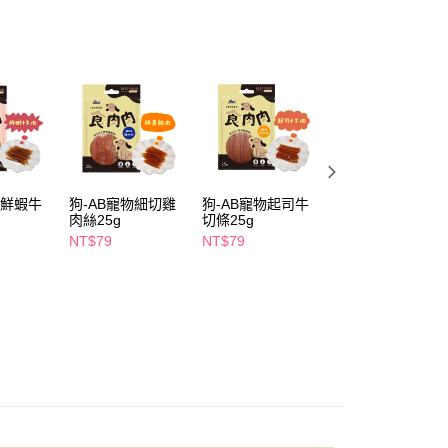
FTEE先享後付」】
先享後付是「在收到商品之後才付款」的支付方式。 讓您購物簡單
心！
：不需註冊會員、不需綁卡、不需儲值。
：只要手機號碼，簡訊認證，即可結帳。
：先確認商品／服務後，再付款。
付款
EE先享後付」結帳流程】
5，滿NT$390(含以上)免運費
方式選擇「AFTEE先享後付」後，將跳轉至「AFTEE先享後
頁面，進行簡訊認證並確認金額後，即可完成結帳。
物鮮蝦牛
狗-AB寵物細切雞
狗-AB寵物起司牛
貓-AB寵物貓草牛
家取貨
成立數日內，您將收到繳費通知簡訊。
g
肉絲25g
切條25g
三明治25g
費通知簡訊後14天內，點擊此簡訊中的連結，可透過四大超商
5，滿NT$390(含以上)免運費
網路銀行／等多元方式進行付款，方視為交易完成。
NT$79
NT$79
NT$79
：結帳手續完成當下不需立刻繳費，但若您需要取消訂單，請聯
貨付款
的店家。未經商家同意取消之訂單仍視為有效，需透過AFTEE
繳納相關費用。
5，滿NT$490(含以上)免運費
否成功請以「AFTEE先享後付 」之結帳頁面顯示為準，若有關於
功／繳費後需取消欲退款等相關疑問，請聯繫「AFTEE先享後
爾富取貨
援中心」
https://netprotections.freshdesk.com/support/home
5，滿NT$490(含以上)免運費
項】
付款
恩沛科技股份有限公司提供之「AFTEE先享後付」服務完成之
依本服務之必要範圍內提供個人資料，並將交易相關給付款項請
5，滿NT$490(含以上)免運費
讓予恩沛科技股份有限公司。