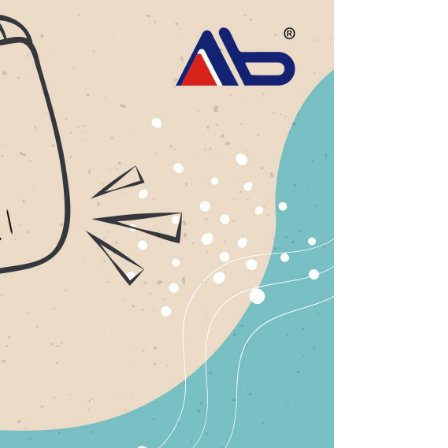
個人資料處理事宜，請瀏覽以下網址：
1取貨
ee.tw/terms/#terms3
5，滿NT$490(含以上)免運費
年的使用者請事先徵得法定代理人或監護人之同意方可使用
E先享後付」，若未經同意申辦者引起之損失，本公司不負相關責
AFTEE先享後付」時，將依據個別帳號之用戶狀況，依本公司
00，滿NT$790(含以上)免運費
核予不同之上限額度；若仍有額度不足之情形，本公司將視審查
用戶進行身份認證。
門市自取(由倉庫統一出貨)
一人註冊多個帳號或使用他人資訊註冊。若發現惡意使用之情
0，滿NT$290(含以上)免運費
科技股份有限公司將有權停止該用戶之使用額度並採取法律行