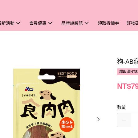
最新活動
會員優惠
品牌旗艦館
領取折價券
好物
狗-AB
超取滿NT$
NT$7
數量