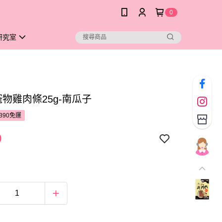
0
研究室
寵物雞肉條25g-南瓜子
390免運
9