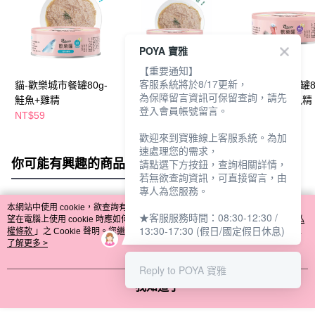
POYA 寶雅
【重要通知】
客服系統將於8/17更新，
貓-歡樂城市餐罐80g-
貓-歡樂城市餐罐80g-
貓-歡樂城市餐罐80
為保障留言資訊可保留查詢，請先
鮭魚+雞精
鹿肉+鱸魚精
火雞肉+石斑魚精
登入會員帳號留言。
NT$59
NT$59
NT$59
歡迎來到寶雅線上客服系統。為加
速處理您的需求，
你可能有興趣的商品
全站排行
請點選下方按鈕，查詢相關詳情，
若無欲查詢資訊，可直接留言，由
專人為您服務。
本網站中使用 cookie，欲查詢有關本網站使用 cookie 方式之詳情，及若您不希
★客服服務時間：08:30-12:30 /
熱門標籤
望在電腦上使用 cookie 時應如何變更電腦的 cookie 設定，請參閱本網站「
隱私
13:30-17:30 (假日/國定假日休息)
權條款
」之 Cookie 聲明。您繼續使用本網站即表示您同意本公司得按本網站使
用條款之 Cookie 聲明使用 cookie。
了解更多 >
Reply to POYA 寶雅
我知道了