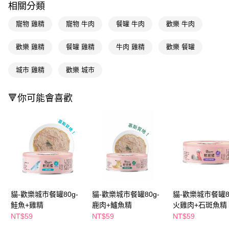
相關分類
Apple Pay
寵物 雞精
寵物 牛肉
餐罐 牛肉
歡樂 牛肉
街口支付
歡樂 雞精
餐罐 雞精
牛肉 雞精
歡樂 餐罐
悠遊付
城市 雞精
歡樂 城市
Google Pay
AFTEE先享後付
🔻你可能會喜歡
相關說明
【關於「AFTEE先享後付」】
即享券
AFTEE先享後付是「在收到商品之後才付款」的支付方式。 讓您購物簡單
便利好安心！
１．簡單：不需註冊會員、不需綁卡、不需儲值。
運送方式
２．便利：只要手機號碼，簡訊認證，即可結帳。
３．安心：先確認商品／服務後，再付款。
全家取貨付款
每筆NT$65，滿NT$390(含以上)免運費
【「AFTEE先享後付」結帳流程】
１．於結帳方式選擇「AFTEE先享後付」後，將跳轉至「AFTEE先享後付」
貓-歡樂城市餐罐80g-
貓-歡樂城市餐罐80g-
貓-歡樂城市餐罐80
付款後全家取貨
結帳頁面，進行簡訊認證並確認金額後，即可完成結帳。
鮭魚+雞精
鹿肉+鱸魚精
火雞肉+石斑魚精
２．訂單成立數日內，您將收到繳費通知簡訊。
每筆NT$65，滿NT$390(含以上)免運費
３．收到繳費通知簡訊後14天內，點擊此簡訊中的連結，可透過四大超商／
NT$59
NT$59
NT$59
ATM／網路銀行／等多元方式進行付款，方視為交易完成。