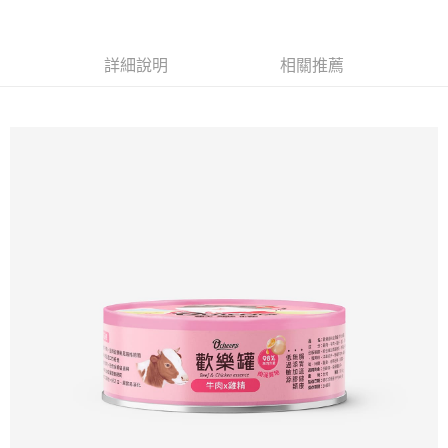
萊爾富取貨付款
※ 請注意：結帳手續完成當下不需立刻繳費，但若您需要取消訂單，請聯絡
每筆NT$65，滿NT$490(含以上)免運費
購買商品的店家。未經商家同意取消之訂單仍視為有效，需透過AFTEE先享
後付繳納相關費用。
付款後萊爾富取貨
※ 交易是否成功請以「AFTEE先享後付 」之結帳頁面顯示為準，若有關於
詳細說明
相關推薦
是否繳費成功／繳費後需取消欲退款等相關疑問，請聯繫「AFTEE先享後付
每筆NT$65，滿NT$490(含以上)免運費
客戶支援中心」
https://netprotections.freshdesk.com/support/home
7-11取貨付款
【注意事項】
１．透過由恩沛科技股份有限公司提供之「AFTEE先享後付」服務完成之交
每筆NT$65，滿NT$490(含以上)免運費
易，需依本服務之必要範圍內提供個人資料，並將交易相關給付款項請求債
權轉讓予恩沛科技股份有限公司。
付款後7-11取貨
２．關於個人資料處理事宜，請瀏覽以下網址：
每筆NT$65，滿NT$490(含以上)免運費
https://aftee.tw/terms/#terms3
３．未成年的使用者請事先徵得法定代理人或監護人之同意方可使用
宅配(本島)
「AFTEE先享後付」，若未經同意申辦者引起之損失，本公司不負相關責
任。
每筆NT$100，滿NT$790(含以上)免運費
４．使用「AFTEE先享後付」時，將依據個別帳號之用戶狀況，依本公司即
時審查核予不同之上限額度；若仍有額度不足之情形，本公司將視審查結果
付款後寶雅門市自取(由倉庫統一出貨)
請求用戶進行身份認證。
每筆NT$80，滿NT$290(含以上)免運費
５．嚴禁一人註冊多個帳號或使用他人資訊註冊。若發現惡意使用之情形，
恩沛科技股份有限公司將有權停止該用戶之使用額度並採取法律行動。