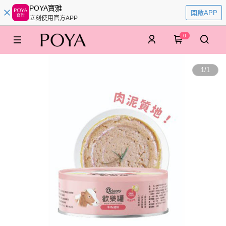
POYA寶雅
開啟APP
立刻使用官方APP
0
1
/
1