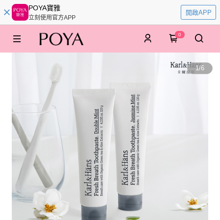
POYA寶雅
開啟APP
立刻使用官方APP
0
1
/
6