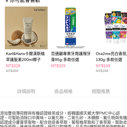
🔻你可能會喜歡
付款後全家取貨
結帳頁面，進行簡訊認證並確認金額後，即可完成結帳。
２．訂單成立數日內，您將收到繳費通知簡訊。
每筆NT$65，滿NT$390(含以上)免運費
３．收到繳費通知簡訊後14天內，點擊此簡訊中的連結，可透過四大超商／
ATM／網路銀行／等多元方式進行付款，方視為交易完成。
萊爾富取貨付款
※ 請注意：結帳手續完成當下不需立刻繳費，但若您需要取消訂單，請聯絡
每筆NT$65，滿NT$490(含以上)免運費
購買商品的店家。未經商家同意取消之訂單仍視為有效，需透過AFTEE先享
後付繳納相關費用。
付款後萊爾富取貨
※ 交易是否成功請以「AFTEE先享後付 」之結帳頁面顯示為準，若有關於
是否繳費成功／繳費後需取消欲退款等相關疑問，請聯繫「AFTEE先享後付
每筆NT$65，滿NT$490(含以上)免運費
客戶支援中心」
https://netprotections.freshdesk.com/support/home
Karl&Hans卡爾漢斯植
百適齦專業牙周護理牙
Ora2me亮白香
7-11取貨付款
【注意事項】
萃護髮素200ml椰子
膏85g-多款任選
130g-多款任選
１．透過由恩沛科技股份有限公司提供之「AFTEE先享後付」服務完成之交
每筆NT$65，滿NT$490(含以上)免運費
NT$328
NT$329
NT$109
易，需依本服務之必要範圍內提供個人資料，並將交易相關給付款項請求債
NT$450
NT$168
權轉讓予恩沛科技股份有限公司。
付款後7-11取貨
２．關於個人資料處理事宜，請瀏覽以下網址：
每筆NT$65，滿NT$490(含以上)免運費
https://aftee.tw/terms/#terms3
３．未成年的使用者請事先徵得法定代理人或監護人之同意方可使用
詳細說明
商品規格
相關推薦
宅配(本島)
「AFTEE先享後付」，若未經同意申辦者引起之損失，本公司不負相關責
任。
每筆NT$100，滿NT$790(含以上)免運費
４．使用「AFTEE先享後付」時，將依據個別帳號之用戶狀況，依本公司即
時審查核予不同之上限額度；若仍有額度不足之情形，本公司將視審查結果
付款後寶雅門市自取(由倉庫統一出貨)
添加雙倍薄荷醇與有機認證綠茶成分，經韓國順天鄉大學PMC中心認
請求用戶進行身份認證。
證，可幫助消除口中異味。以氟化物、二氧化矽、木糖醇、氟化物與有機
每筆NT$80，滿NT$290(含以上)免運費
５．嚴禁一人註冊多個帳號或使用他人資訊註冊。若發現惡意使用之情形，
認證成分蘆薈萃取物，配合迷迭香萃取、葡萄柚萃取和丁香萃取，幫助去
恩沛科技股份有限公司將有權停止該用戶之使用額度並採取法律行動。
除牙菌斑、維護牙齒健康、保持口腔健康，且不含6種對羥基苯甲酸酯和