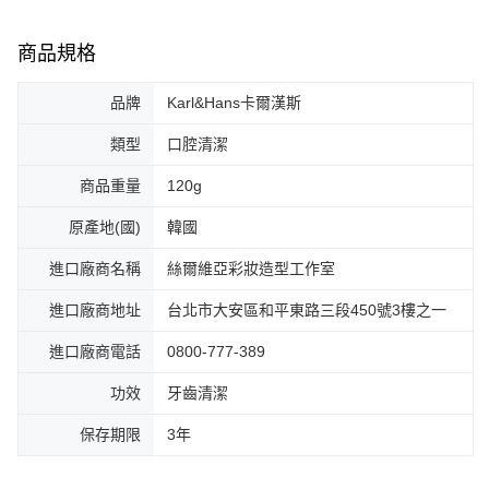
商品規格
品牌
Karl&Hans卡爾漢斯
類型
口腔清潔
商品重量
120g
原產地(國)
韓國
進口廠商名稱
絲爾維亞彩妝造型工作室
進口廠商地址
台北市大安區和平東路三段450號3樓之一
進口廠商電話
0800-777-389
功效
牙齒清潔
保存期限
3年