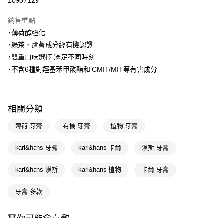
10907129
超商取貨付款
銷售重點
LINE Pay
･薄荷醇強化
･綠茶、蘆薈成分經有機認證
Apple Pay
･雙重口味選擇 滿足不同時刻
街口支付
･不含6種對羥基苯甲酸酯和 CMIT/MIT等有害成分
悠遊付
Google Pay
相關分類
AFTEE先享後付
薄荷 牙膏
有機 牙膏
植物 牙膏
相關說明
【關於「AFTEE先享後付」】
karl&hans 牙膏
karl&hans 卡爾
漢斯 牙膏
即享券
AFTEE先享後付是「在收到商品之後才付款」的支付方式。 讓您購物簡單
便利好安心！
１．簡單：不需註冊會員、不需綁卡、不需儲值。
karl&hans 漢斯
karl&hans 植物
卡爾 牙膏
運送方式
２．便利：只要手機號碼，簡訊認證，即可結帳。
３．安心：先確認商品／服務後，再付款。
全家取貨付款
牙膏 多款
每筆NT$65，滿NT$390(含以上)免運費
【「AFTEE先享後付」結帳流程】
１．於結帳方式選擇「AFTEE先享後付」後，將跳轉至「AFTEE先享後付」