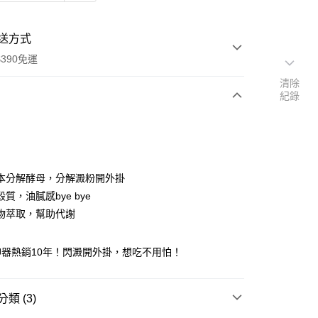
送方式
390免運
清除
紀錄
次付款
付款
本分解酵母，分解澱粉開外掛
質，油膩感bye bye
物萃取，幫助代謝
器熱銷10年！閃澱開外掛，想吃不用怕！
類 (3)
y