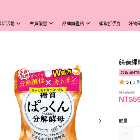
最新活動
會員優惠
品牌旗艦館
領取折價券
好物
絲蓓緹
超取滿NT$
5 (
2
NT$900
NT$5
數量