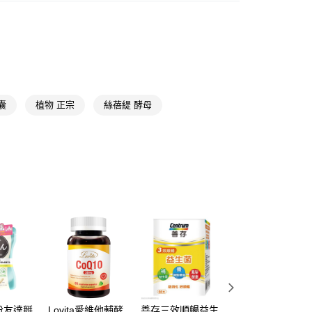
纖體保健
享後付
📢
👑精緻出遊指南 08/05-08/18
滿$688享點數8%
FTEE先享後付」】
先享後付是「在收到商品之後才付款」的支付方式。 讓您購物簡單
📢
👑精緻出遊指南 08/05-08/18
隨身防護中
心！
：不需註冊會員、不需綁卡、不需儲值。
：只要手機號碼，簡訊認證，即可結帳。
囊
植物 正宗
絲蓓緹 酵母
：先確認商品／服務後，再付款。
付款
EE先享後付」結帳流程】
5，滿NT$390(含以上)免運費
方式選擇「AFTEE先享後付」後，將跳轉至「AFTEE先享後
頁面，進行簡訊認證並確認金額後，即可完成結帳。
家取貨
成立數日內，您將收到繳費通知簡訊。
費通知簡訊後14天內，點擊此簡訊中的連結，可透過四大超商
5，滿NT$390(含以上)免運費
網路銀行／等多元方式進行付款，方視為交易完成。
：結帳手續完成當下不需立刻繳費，但若您需要取消訂單，請聯
貨付款
的店家。未經商家同意取消之訂單仍視為有效，需透過AFTEE
繳納相關費用。
5，滿NT$490(含以上)免運費
否成功請以「AFTEE先享後付 」之結帳頁面顯示為準，若有關於
功／繳費後需取消欲退款等相關疑問，請聯繫「AFTEE先享後
爾富取貨
援中心」
https://netprotections.freshdesk.com/support/home
5，滿NT$490(含以上)免運費
項】
付款
恩沛科技股份有限公司提供之「AFTEE先享後付」服務完成之
份友達掰
Lovita愛維他輔酵
善存三效順暢益生
毛寶兔超複合酵素