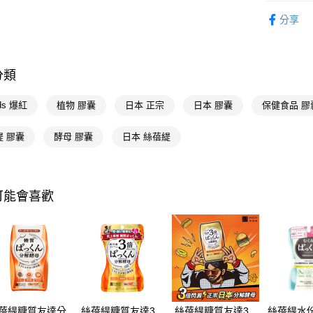
醫療/保健
AFTEE先
分享
相關說明
📢主題活動
【關於「A
倍回饋
即享券
AFTEE
📢主題活動
便利好安
分類
１．簡單
２．便利
運送方式
ads 爆紅
植物 膠囊
日本 正宗
日本 膠囊
保健食品 膠
３．安心
全家取貨
【「AFT
緹 膠囊
酵母 膠囊
日本 絲蓓緹
每筆NT$6
１．於結帳
付」結帳
付款後全
２．訂單
３．收到繳
每筆NT$6
可能會喜歡
／ATM／
※ 請注意
萊爾富取
絡購買商品
先享後付
每筆NT$6
※ 交易是
是否繳費成
付款後萊
付客戶支
每筆NT$6
【注意事
7-11取貨
１．透過由
蓓緹糖質友達分
絲蓓緹糖質友達3
絲蓓緹糖質友達3
絲蓓緹水