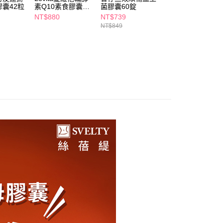
依本服務之必要範圍內提供個人資料，並將交易相關給付款項請
囊42粒
素Q10素食膠囊60
菌膠囊60錠
衣物去漬凝膠
5，滿NT$490(含以上)免運費
讓予恩沛科技股份有限公司。
顆
250G
NT$880
NT$739
NT$139
個人資料處理事宜，請瀏覽以下網址：
1取貨
NT$849
ee.tw/terms/#terms3
5，滿NT$490(含以上)免運費
年的使用者請事先徵得法定代理人或監護人之同意方可使用
E先享後付」，若未經同意申辦者引起之損失，本公司不負相關責
AFTEE先享後付」時，將依據個別帳號之用戶狀況，依本公司
00，滿NT$790(含以上)免運費
核予不同之上限額度；若仍有額度不足之情形，本公司將視審查
用戶進行身份認證。
門市自取(由倉庫統一出貨)
一人註冊多個帳號或使用他人資訊註冊。若發現惡意使用之情
0，滿NT$290(含以上)免運費
科技股份有限公司將有權停止該用戶之使用額度並採取法律行