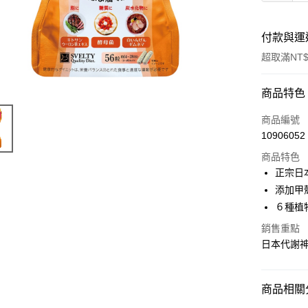
付款與運
超取滿NT$
付款方式
商品特色
POYA支付
商品編號
10906052
信用卡一
商品特色
超商取貨
正宗日
添加甲殼
LINE Pay
６種植
Apple Pay
銷售重點
日本代謝神
街口支付
悠遊付
商品相關分
Google Pa