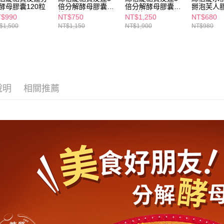
交易，需
酵母膠囊120粒
倍分解酵母膠囊56
倍分解酵母膠囊
掰泡芙人膠
每筆NT$6
求債權轉
粒
100粒
$990
NT$750
NT$1,250
NT$680
２．關於
付款後7-1
$1,500
NT$1,150
NT$1,900
NT$980
https://aft
每筆NT$6
３．未成
「AFTE
宅配(本島)
任。
４．使用「
每筆NT$1
即時審查
結果請求
說明
相關推薦
付款後寶雅
５．嚴禁
每筆NT$8
形，恩沛
動。