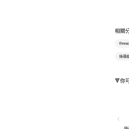
相關
thre
絲蓓
🔻你
絲