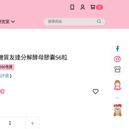
0
研究室
糖質友達分解酵母膠囊56粒
390免運
則評價
)
90