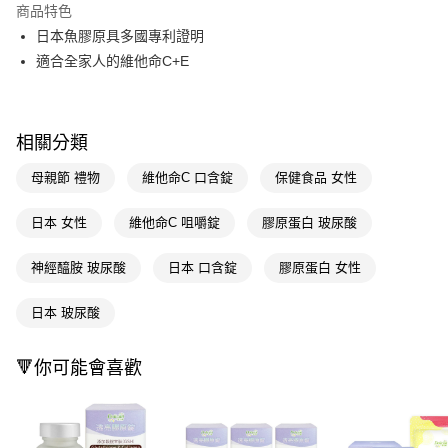
商品特色
Apple Pay
日本魚膠原具多國專利證明
適合全家人的維他命C+E
街口支付
悠遊付
相關分類
Google Pay
母親節 禮物
維他命C 口含錠
保健食品 女性
AFTEE先享後付
相關說明
日本 女性
維他命C 咀嚼錠
膠原蛋白 玻尿酸
【關於「AFTEE先享後付」】
AFTEE先享後付是「在收到商品之後才付款」的支付方式。 讓您購物簡單
運送方式
便利好安心！
神經醯胺 玻尿酸
日本 口含錠
膠原蛋白 女性
１．簡單：不需註冊會員、不需綁卡、不需儲值。
宅配(廠商直送🚚)
２．便利：只要手機號碼，簡訊認證，即可結帳。
每筆NT$100，滿NT$590(含以上)免運費
日本 玻尿酸
３．安心：先確認商品／服務後，再付款。
宅配(離島廠商直送🚚)
【「AFTEE先享後付」結帳流程】
🔻你可能會喜歡
１．於結帳方式選擇「AFTEE先享後付」後，將跳轉至「AFTEE先享後付」
每筆NT$300
結帳頁面，進行簡訊認證並確認金額後，即可完成結帳。
２．訂單成立數日內，您將收到繳費通知簡訊。
３．收到繳費通知簡訊後14天內，點擊此簡訊中的連結，可透過四大超商／
ATM／網路銀行／等多元方式進行付款，方視為交易完成。