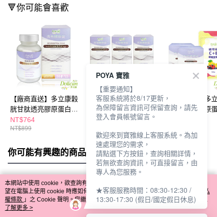
🔻你可能會喜歡
POYA 寶雅
【重要通知】
客服系統將於8/17更新，
【廠商直送】多立康穀
【廠商直送】多立康穀
【廠商直送】多
為保障留言資訊可保留查詢，請先
胱甘肽透亮膠原蛋白錠
胱甘肽透亮膠原蛋白錠
胱甘肽透亮膠原
登入會員帳號留言。
90粒
90粒x3
(3.1g/包，30包/盒
NT$764
NT$2,032
NT$1,579
NT$899
NT$2,390
NT$1,858
+維他命C
歡迎來到寶雅線上客服系統。為加
速處理您的需求，
你可能有興趣的商品
全站排行
請點選下方按鈕，查詢相關詳情，
若無欲查詢資訊，可直接留言，由
專人為您服務。
本網站中使用 cookie，欲查詢有關本網站使用 cookie 方式之詳情，及若您不希
★客服服務時間：08:30-12:30 /
熱門標籤
望在電腦上使用 cookie 時應如何變更電腦的 cookie 設定，請參閱本網站「
隱私
13:30-17:30 (假日/國定假日休息)
權條款
」之 Cookie 聲明。您繼續使用本網站即表示您同意本公司得按本網站使
用條款之 Cookie 聲明使用 cookie。
了解更多 >