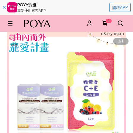
POYA寶雅
開啟APP
立刻使用官方APP
0
1
/
1