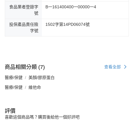
食品業者登錄字
B一161400400一00000一4
號
投保產品責任險
1502字第14PD06074號
字號
商品相關分類 (7)
查看全部
醫療/保健
美顏/膠原蛋白
醫療/保健
維他命
評價
喜歡這個商品嗎？購買後給他一個好評吧