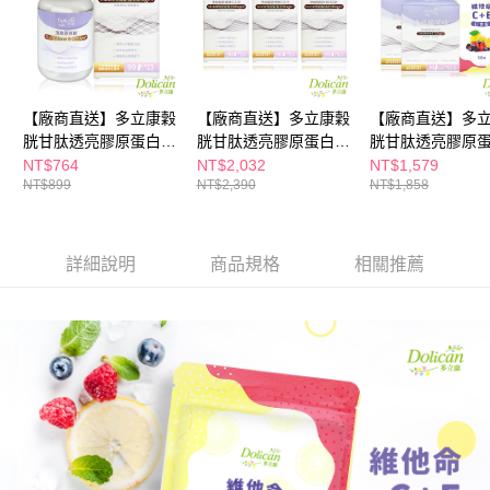
※ 請注意：結帳手續完成當下不需立刻繳費，但若您需要取消訂單，請聯絡
購買商品的店家。未經商家同意取消之訂單仍視為有效，需透過AFTEE先享
後付繳納相關費用。
※ 交易是否成功請以「AFTEE先享後付 」之結帳頁面顯示為準，若有關於
是否繳費成功／繳費後需取消欲退款等相關疑問，請聯繫「AFTEE先享後付
客戶支援中心」
https://netprotections.freshdesk.com/support/home
【廠商直送】多立康穀
【廠商直送】多立康穀
【廠商直送】多
胱甘肽透亮膠原蛋白錠
胱甘肽透亮膠原蛋白錠
胱甘肽透亮膠原
【注意事項】
90粒
90粒x3
(3.1g/包，30包/盒
NT$764
NT$2,032
NT$1,579
１．透過由恩沛科技股份有限公司提供之「AFTEE先享後付」服務完成之交
NT$899
NT$2,390
NT$1,858
+維他命C
易，需依本服務之必要範圍內提供個人資料，並將交易相關給付款項請求債
權轉讓予恩沛科技股份有限公司。
２．關於個人資料處理事宜，請瀏覽以下網址：
https://aftee.tw/terms/#terms3
詳細說明
商品規格
相關推薦
３．未成年的使用者請事先徵得法定代理人或監護人之同意方可使用
「AFTEE先享後付」，若未經同意申辦者引起之損失，本公司不負相關責
任。
４．使用「AFTEE先享後付」時，將依據個別帳號之用戶狀況，依本公司即
時審查核予不同之上限額度；若仍有額度不足之情形，本公司將視審查結果
請求用戶進行身份認證。
５．嚴禁一人註冊多個帳號或使用他人資訊註冊。若發現惡意使用之情形，
恩沛科技股份有限公司將有權停止該用戶之使用額度並採取法律行動。