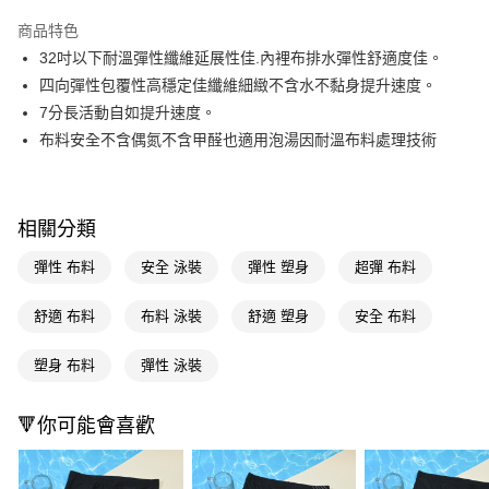
超商取貨付款
商品特色
LINE Pay
32吋以下耐溫彈性纖維延展性佳.內裡布排水彈性舒適度佳。
四向彈性包覆性高穩定佳纖維細緻不含水不黏身提升速度。
Apple Pay
7分長活動自如提升速度。
街口支付
布料安全不含偶氮不含甲醛也適用泡湯因耐溫布料處理技術
悠遊付
Google Pay
相關分類
AFTEE先享後付
彈性 布料
安全 泳裝
彈性 塑身
超彈 布料
相關說明
【關於「AFTEE先享後付」】
舒適 布料
布料 泳裝
舒適 塑身
安全 布料
即享券
AFTEE先享後付是「在收到商品之後才付款」的支付方式。 讓您購物簡單
便利好安心！
１．簡單：不需註冊會員、不需綁卡、不需儲值。
塑身 布料
彈性 泳裝
運送方式
２．便利：只要手機號碼，簡訊認證，即可結帳。
３．安心：先確認商品／服務後，再付款。
全家取貨付款
🔻你可能會喜歡
每筆NT$65，滿NT$390(含以上)免運費
【「AFTEE先享後付」結帳流程】
１．於結帳方式選擇「AFTEE先享後付」後，將跳轉至「AFTEE先享後付」
付款後全家取貨
結帳頁面，進行簡訊認證並確認金額後，即可完成結帳。