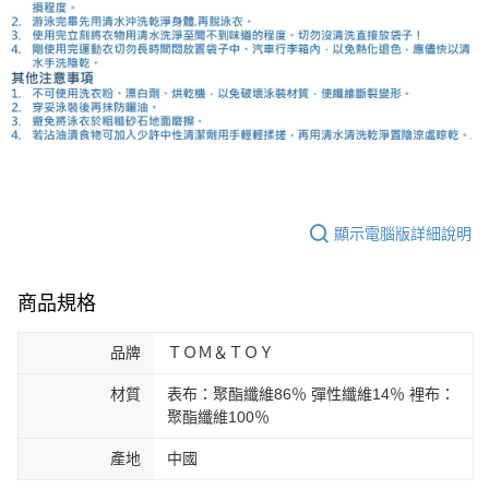
顯示電腦版詳細說明
商品規格
品牌
ＴＯＭ＆ＴＯＹ
材質
表布：聚酯纖維86％ 彈性纖維14％ 裡布：
聚酯纖維100％
產地
中國