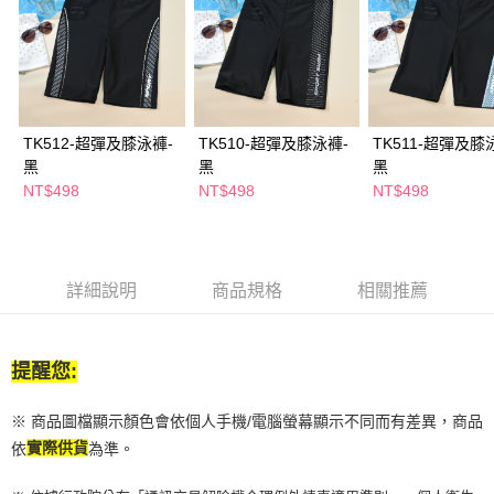
２．訂單成立數日內，您將收到繳費通知簡訊。
每筆NT$65，滿NT$390(含以上)免運費
３．收到繳費通知簡訊後14天內，點擊此簡訊中的連結，可透過四大超商／
ATM／網路銀行／等多元方式進行付款，方視為交易完成。
萊爾富取貨付款
※ 請注意：結帳手續完成當下不需立刻繳費，但若您需要取消訂單，請聯絡
每筆NT$65，滿NT$490(含以上)免運費
購買商品的店家。未經商家同意取消之訂單仍視為有效，需透過AFTEE先享
後付繳納相關費用。
付款後萊爾富取貨
※ 交易是否成功請以「AFTEE先享後付 」之結帳頁面顯示為準，若有關於
TK512-超彈及膝泳褲-
TK510-超彈及膝泳褲-
TK511-超彈及膝
是否繳費成功／繳費後需取消欲退款等相關疑問，請聯繫「AFTEE先享後付
每筆NT$65，滿NT$490(含以上)免運費
黑
黑
黑
客戶支援中心」
https://netprotections.freshdesk.com/support/home
NT$498
NT$498
NT$498
7-11取貨付款
【注意事項】
１．透過由恩沛科技股份有限公司提供之「AFTEE先享後付」服務完成之交
每筆NT$65，滿NT$490(含以上)免運費
易，需依本服務之必要範圍內提供個人資料，並將交易相關給付款項請求債
權轉讓予恩沛科技股份有限公司。
付款後7-11取貨
詳細說明
商品規格
相關推薦
２．關於個人資料處理事宜，請瀏覽以下網址：
每筆NT$65，滿NT$490(含以上)免運費
https://aftee.tw/terms/#terms3
３．未成年的使用者請事先徵得法定代理人或監護人之同意方可使用
宅配(本島)
「AFTEE先享後付」，若未經同意申辦者引起之損失，本公司不負相關責
提醒您:
任。
每筆NT$100，滿NT$790(含以上)免運費
４．使用「AFTEE先享後付」時，將依據個別帳號之用戶狀況，依本公司即
時審查核予不同之上限額度；若仍有額度不足之情形，本公司將視審查結果
付款後寶雅門市自取(由倉庫統一出貨)
※ 商品圖檔顯示顏色會依個人手機/電腦螢幕顯示不同而有差異，商品
請求用戶進行身份認證。
每筆NT$80，滿NT$290(含以上)免運費
依
實際供貨
為準。
５．嚴禁一人註冊多個帳號或使用他人資訊註冊。若發現惡意使用之情形，
恩沛科技股份有限公司將有權停止該用戶之使用額度並採取法律行動。