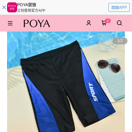
POYA寶雅
開啟APP
立刻使用官方APP
0
1
/
2