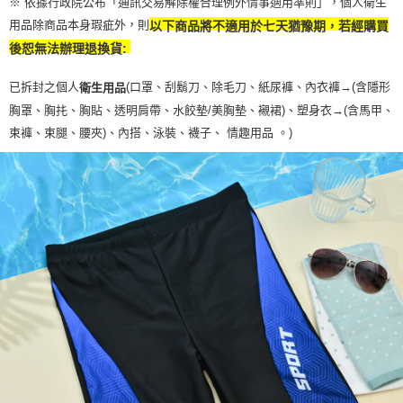
※ 依據行政院公布「通訊交易解除權合理例外情事適用準則」，個人衛生
用品除商品本身瑕疵外，則
以下商品將不適用於七天猶豫期，若經購買
後恕無法辦理退換貨:
已拆封之個人
(口罩、刮鬍刀、除毛刀、紙尿褲、內衣褲→(含隱形
衛生用品
胸罩、胸扥、胸貼、透明肩帶、水餃墊/美胸墊、襯裙)、塑身衣
→
(含馬甲、
束褲、束腿、腰夾
)
、內搭、泳裝、襪子、 情趣用品 。)