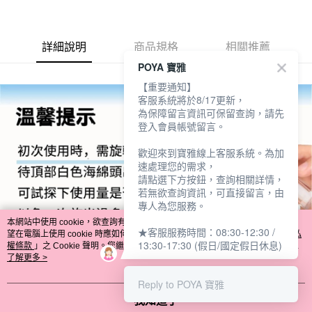
２．訂單成立數日內，您將收到繳費通知簡訊。
每筆NT$65，滿NT$390(含以上)免運費
３．收到繳費通知簡訊後14天內，點擊此簡訊中的連結，可透過四大超商／
ATM／網路銀行／等多元方式進行付款，方視為交易完成。
萊爾富取貨付款
※ 請注意：結帳手續完成當下不需立刻繳費，但若您需要取消訂單，請聯絡
詳細說明
商品規格
相關推薦
每筆NT$65，滿NT$490(含以上)免運費
購買商品的店家。未經商家同意取消之訂單仍視為有效，需透過AFTEE先享
POYA 寶雅
後付繳納相關費用。
付款後萊爾富取貨
※ 交易是否成功請以「AFTEE先享後付 」之結帳頁面顯示為準，若有關於
【重要通知】
是否繳費成功／繳費後需取消欲退款等相關疑問，請聯繫「AFTEE先享後付
客服系統將於8/17更新，
每筆NT$65，滿NT$490(含以上)免運費
客戶支援中心」
https://netprotections.freshdesk.com/support/home
為保障留言資訊可保留查詢，請先
登入會員帳號留言。
7-11取貨付款
【注意事項】
１．透過由恩沛科技股份有限公司提供之「AFTEE先享後付」服務完成之交
每筆NT$65，滿NT$490(含以上)免運費
歡迎來到寶雅線上客服系統。為加
易，需依本服務之必要範圍內提供個人資料，並將交易相關給付款項請求債
速處理您的需求，
權轉讓予恩沛科技股份有限公司。
付款後7-11取貨
請點選下方按鈕，查詢相關詳情，
２．關於個人資料處理事宜，請瀏覽以下網址：
若無欲查詢資訊，可直接留言，由
每筆NT$65，滿NT$490(含以上)免運費
https://aftee.tw/terms/#terms3
專人為您服務。
３．未成年的使用者請事先徵得法定代理人或監護人之同意方可使用
宅配(本島)
「AFTEE先享後付」，若未經同意申辦者引起之損失，本公司不負相關責
本網站中使用 cookie，欲查詢有關本網站使用 cookie 方式之詳情，及若您不希
★客服服務時間：08:30-12:30 /
望在電腦上使用 cookie 時應如何變更電腦的 cookie 設定，請參閱本網站「
任。
隱私
每筆NT$100，滿NT$790(含以上)免運費
13:30-17:30 (假日/國定假日休息)
權條款
」之 Cookie 聲明。您繼續使用本網站即表示您同意本公司得按本網站使
４．使用「AFTEE先享後付」時，將依據個別帳號之用戶狀況，依本公司即
用條款之 Cookie 聲明使用 cookie。
了解更多 >
時審查核予不同之上限額度；若仍有額度不足之情形，本公司將視審查結果
付款後寶雅門市自取(由倉庫統一出貨)
請求用戶進行身份認證。
每筆NT$80，滿NT$290(含以上)免運費
Reply to POYA 寶雅
５．嚴禁一人註冊多個帳號或使用他人資訊註冊。若發現惡意使用之情形，
恩沛科技股份有限公司將有權停止該用戶之使用額度並採取法律行動。
我知道了