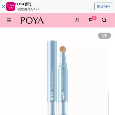
POYA寶雅
開啟APP
立刻使用官方APP
0
1
/
6