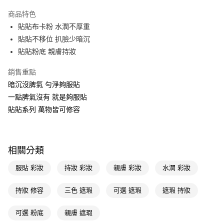
超商取貨付款
商品特色
LINE Pay
貼貼布卡粉 水潤不厚重
貼貼不移位 扒臉少暗沉
Apple Pay
貼貼粉底 親膚持妝
街口支付
銷售重點
悠遊付
暗沉沒脾氣 勻淨夠服貼
一點脾氣沒有 就是夠服貼
Google Pay
貼貼系列 萬物皆可修容
AFTEE先享後付
相關說明
【關於「AFTEE先享後付」】
即享券
相關分類
AFTEE先享後付是「在收到商品之後才付款」的支付方式。 讓您購物簡單
便利好安心！
１．簡單：不需註冊會員、不需綁卡、不需儲值。
服貼 彩妝
持妝 彩妝
親膚 彩妝
水潤 彩妝
運送方式
２．便利：只要手機號碼，簡訊認證，即可結帳。
３．安心：先確認商品／服務後，再付款。
全家取貨付款
持妝 修容
三色 遮瑕
可選 遮瑕
遮瑕 持妝
每筆NT$65，滿NT$390(含以上)免運費
【「AFTEE先享後付」結帳流程】
１．於結帳方式選擇「AFTEE先享後付」後，將跳轉至「AFTEE先享後付」
可選 粉底
親膚 遮瑕
付款後全家取貨
結帳頁面，進行簡訊認證並確認金額後，即可完成結帳。