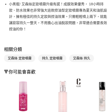
LINE Pay
小黑瓶! 艾森絲定妝噴霧升級有感！成膜效果優秀， 18小時持
妝、防水效果也非常強大這款控油型定妝噴霧專為夏天和油肌設
Apple Pay
計，擁有極佳的持久定妝與控油效果。只需輕輕噴上兩下，就能
街口支付
讓妝容持久一整天，不用擔心出油脫妝問題，非常適合需要長效
控油的你！
悠遊付
Google Pay
AFTEE先享後付
相關分類
相關說明
艾森絲 定妝噴霧
持久 定妝噴霧
艾森絲 持久
【關於「AFTEE先享後付」】
即享券
AFTEE先享後付是「在收到商品之後才付款」的支付方式。 讓您購物簡單
便利好安心！
🔻你可能會喜歡
１．簡單：不需註冊會員、不需綁卡、不需儲值。
運送方式
２．便利：只要手機號碼，簡訊認證，即可結帳。
３．安心：先確認商品／服務後，再付款。
全家取貨付款
每筆NT$65，滿NT$390(含以上)免運費
【「AFTEE先享後付」結帳流程】
１．於結帳方式選擇「AFTEE先享後付」後，將跳轉至「AFTEE先享後付」
付款後全家取貨
結帳頁面，進行簡訊認證並確認金額後，即可完成結帳。
２．訂單成立數日內，您將收到繳費通知簡訊。
每筆NT$65，滿NT$390(含以上)免運費
３．收到繳費通知簡訊後14天內，點擊此簡訊中的連結，可透過四大超商／