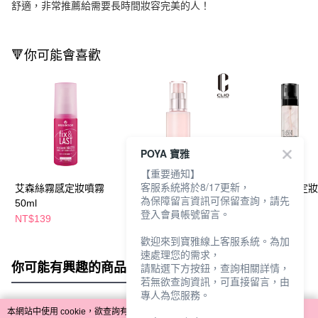
舒適，非常推薦給需要長時間妝容完美的人！
🔻你可能會喜歡
POYA 寶雅
【重要通知】
客服系統將於8/17更新，
艾森絲霧感定妝噴霧
CLIO珂莉奧 玩美恆久
MKUP狠持久定
為保障留言資訊可保留查詢，請先
50ml
定妝噴霧50ml
100ml
登入會員帳號留言。
NT$139
NT$400
NT$323
NT$470
NT$380
歡迎來到寶雅線上客服系統。為加
速處理您的需求，
你可能有興趣的商品
全站排行
請點選下方按鈕，查詢相關詳情，
若無欲查詢資訊，可直接留言，由
專人為您服務。
本網站中使用 cookie，欲查詢有關本網站使用 cookie 方式之詳情，及若您不希