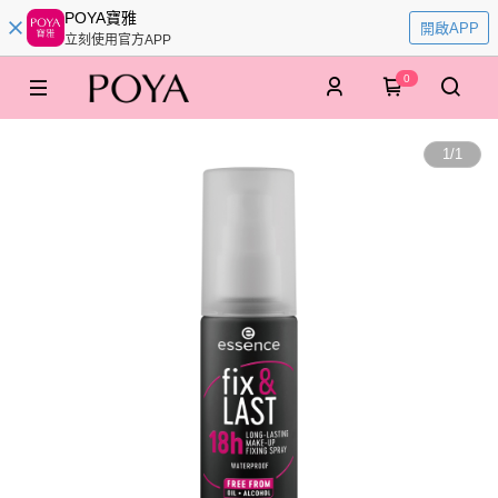
POYA寶雅
開啟APP
立刻使用官方APP
0
1
/
1