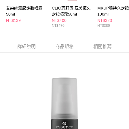
ATM／網路銀行／等多元方式進行付款，方視為交易完成。
萊爾富取貨付款
艾森絲霧感定妝噴霧
CLIO珂莉奧 玩美恆久
MKUP狠持久定
※ 請注意：結帳手續完成當下不需立刻繳費，但若您需要取消訂單，請聯絡
每筆NT$65，滿NT$490(含以上)免運費
購買商品的店家。未經商家同意取消之訂單仍視為有效，需透過AFTEE先享
50ml
定妝噴霧50ml
100ml
後付繳納相關費用。
NT$139
NT$400
NT$323
付款後萊爾富取貨
※ 交易是否成功請以「AFTEE先享後付 」之結帳頁面顯示為準，若有關於
NT$470
NT$380
是否繳費成功／繳費後需取消欲退款等相關疑問，請聯繫「AFTEE先享後付
每筆NT$65，滿NT$490(含以上)免運費
客戶支援中心」
https://netprotections.freshdesk.com/support/home
7-11取貨付款
【注意事項】
詳細說明
商品規格
相關推薦
１．透過由恩沛科技股份有限公司提供之「AFTEE先享後付」服務完成之交
每筆NT$65，滿NT$490(含以上)免運費
易，需依本服務之必要範圍內提供個人資料，並將交易相關給付款項請求債
權轉讓予恩沛科技股份有限公司。
付款後7-11取貨
２．關於個人資料處理事宜，請瀏覽以下網址：
每筆NT$65，滿NT$490(含以上)免運費
https://aftee.tw/terms/#terms3
３．未成年的使用者請事先徵得法定代理人或監護人之同意方可使用
宅配(本島)
「AFTEE先享後付」，若未經同意申辦者引起之損失，本公司不負相關責
任。
每筆NT$100，滿NT$790(含以上)免運費
４．使用「AFTEE先享後付」時，將依據個別帳號之用戶狀況，依本公司即
時審查核予不同之上限額度；若仍有額度不足之情形，本公司將視審查結果
付款後寶雅門市自取(由倉庫統一出貨)
請求用戶進行身份認證。
每筆NT$80，滿NT$290(含以上)免運費
５．嚴禁一人註冊多個帳號或使用他人資訊註冊。若發現惡意使用之情形，
恩沛科技股份有限公司將有權停止該用戶之使用額度並採取法律行動。