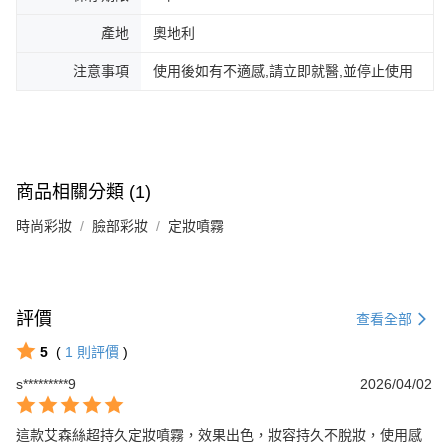
產地
奧地利
注意事項
使用後如有不適感,請立即就醫,並停止使用
商品相關分類 (1)
時尚彩妝
臉部彩妝
定妝噴霧
評價
查看全部
5
(
1
則評價
)
s*********9
2026/04/02
這款艾森絲超持久定妝噴霧，效果出色，妝容持久不脫妝，使用感