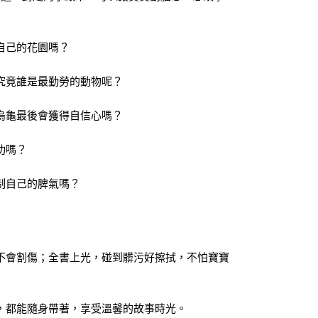
自己的花園嗎？
究竟誰是最勤勞的動物呢？
烏龜最後會獲得自信心嗎？
功嗎？
制自己的脾氣嗎？
不會割傷；全書上光，碰到髒污好擦拭，不怕寶寶
，都能隨身帶著，享受溫馨的故事時光。