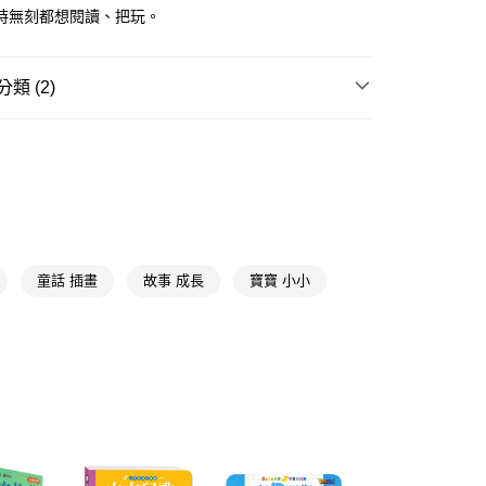
時無刻都想閱讀、把玩。
FTEE先享後付」】
先享後付是「在收到商品之後才付款」的支付方式。 讓您購物簡單
心！
：不需註冊會員、不需綁卡、不需儲值。
類 (2)
：只要手機號碼，簡訊認證，即可結帳。
：先確認商品／服務後，再付款。
教具/圖書/繪本
★風車圖書
付款
EE先享後付」結帳流程】
教具/圖書/繪本
其他圖書/繪本/教具
5，滿NT$390(含以上)免運費
方式選擇「AFTEE先享後付」後，將跳轉至「AFTEE先享後
頁面，進行簡訊認證並確認金額後，即可完成結帳。
家取貨
成立數日內，您將收到繳費通知簡訊。
費通知簡訊後14天內，點擊此簡訊中的連結，可透過四大超商
5，滿NT$390(含以上)免運費
網路銀行／等多元方式進行付款，方視為交易完成。
：結帳手續完成當下不需立刻繳費，但若您需要取消訂單，請聯
童話 插畫
故事 成長
寶寶 小小
貨付款
的店家。未經商家同意取消之訂單仍視為有效，需透過AFTEE
繳納相關費用。
5，滿NT$490(含以上)免運費
否成功請以「AFTEE先享後付 」之結帳頁面顯示為準，若有關於
功／繳費後需取消欲退款等相關疑問，請聯繫「AFTEE先享後
爾富取貨
援中心」
https://netprotections.freshdesk.com/support/home
5，滿NT$490(含以上)免運費
項】
付款
恩沛科技股份有限公司提供之「AFTEE先享後付」服務完成之
依本服務之必要範圍內提供個人資料，並將交易相關給付款項請
5，滿NT$490(含以上)免運費
讓予恩沛科技股份有限公司。