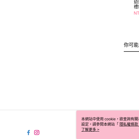
幼
禮
NT
你可能
本網站中使用 cookie，欲查詢有關
設定，請參閱本網站「
隱私權條款
使用 cookie。
了解更多 >