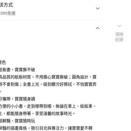
送方式
390免運
清除
紀錄
次付款
付款
特色
紙板書，寶寶撕不破
品質的紙板材質，不用擔心寶寶撕破；圓角設計，寶
時不會割傷；全書上光，碰到髒污好擦拭，不怕寶寶弄
。
好攜帶，寶寶隨身讀
便的小小書，走到哪帶到哪，無論在車上、娃娃車、
上，都能隨身帶著，享受溫馨的故事時光。
y
超鮮豔，寶寶隨時玩
享後付
豔的插畫風格，吸引目光與專注力，讓寶寶愛不釋