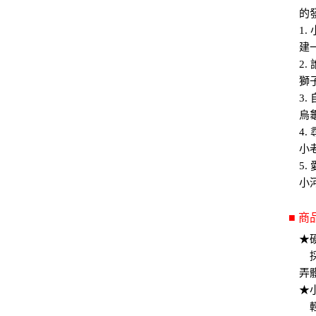
的
1
建
2
獅
3
烏
4
小
5
小
■ 
★
採
弄
★
輕