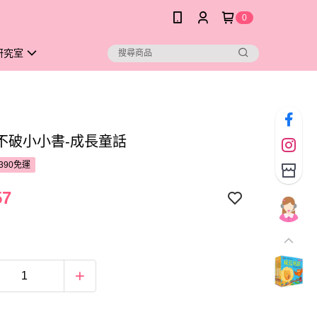
0
研究室
不破小小書-成長童話
390免運
57