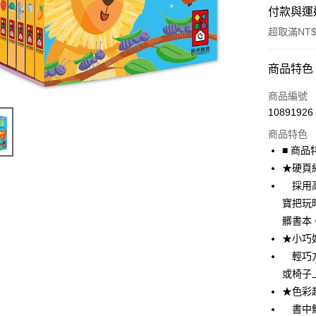
付款與運
超取滿NT$
付款方式
商品特色
POYA支付
商品編號
10891926
信用卡一
商品特色
超商取貨
■ 商品
★硬頁
LINE Pay
採用高
Apple Pay
寶把玩
髒書本
街口支付
★小巧
悠遊付
輕巧方
或椅子
Google Pa
★色彩
AFTEE先
書中鮮