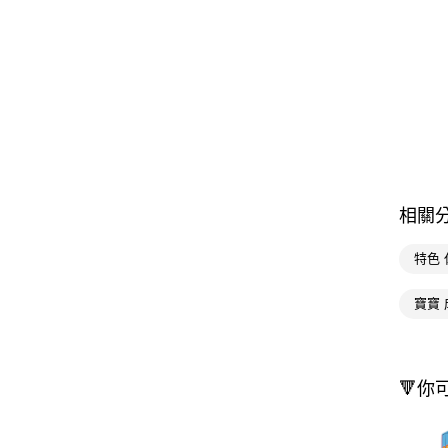
相關
特色 
寶寶 
🔻你