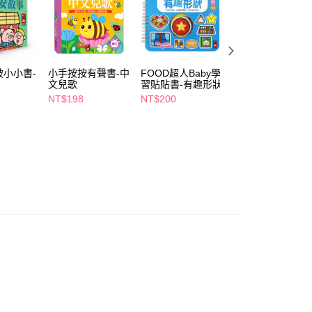
個人資料處理事宜，請瀏覽以下網址：
1取貨
ee.tw/terms/#terms3
5，滿NT$490(含以上)免運費
年的使用者請事先徵得法定代理人或監護人之同意方可使用
E先享後付」，若未經同意申辦者引起之損失，本公司不負相關責
AFTEE先享後付」時，將依據個別帳號之用戶狀況，依本公司
00，滿NT$790(含以上)免運費
破小小書-
小手按按有聲書-中
FOOD超人Baby學
哆啦A夢寶寶直版
核予不同之上限額度；若仍有額度不足之情形，本公司將視審查
文兒歌
習貼貼書-有趣形狀
襪-微笑9-14
用戶進行身份認證。
門市自取(由倉庫統一出貨)
NT$198
NT$200
NT$125
一人註冊多個帳號或使用他人資訊註冊。若發現惡意使用之情
0，滿NT$290(含以上)免運費
科技股份有限公司將有權停止該用戶之使用額度並採取法律行