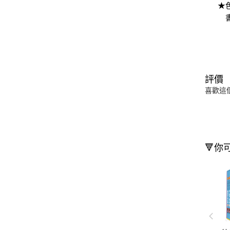
★
書
評價
喜歡這
🔻你