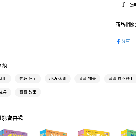
相關說明
手，無
【關於「A
即享券
AFTEE
便利好安
１．簡單
商品相關分
２．便利
運送方式
３．安心
玩具休閒
分享
全家取貨
【「AFT
玩具休閒
每筆NT$6
１．於結帳
付」結帳
付款後全
２．訂單
分類
３．收到繳
每筆NT$6
／ATM／
休閒
輕巧 休閒
小巧 休閒
寶寶 插畫
寶寶 愛不釋手
※ 請注意
萊爾富取
絡購買商品
先享後付
每筆NT$6
成長
寶寶 故事
※ 交易是
是否繳費成
付款後萊
付客戶支
每筆NT$6
【注意事
可能會喜歡
7-11取貨
１．透過由
交易，需
每筆NT$6
求債權轉