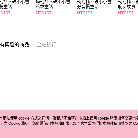
幼撕不破小小書-
幼幼撕不破小小書-
幼幼撕不破小小書-
幼幼撕不
貌童話
格林童話
好習慣童話
晚安故事
$157
NT$157
NT$157
NT$157
有興趣的商品
全站排行
本網站使用 cookie 方式之詳情，及若您不希望在電腦上使用 cookie 時應如何變更電腦的
」之 Cookie 聲明。您繼續使用本網站即表示您同意本公司得按本網站使用條款之 Coo
關於我們
客服資訊
品牌故事
購物說明