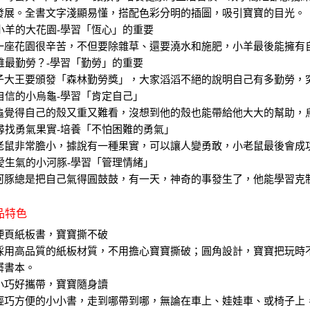
發展。全書文字淺顯易懂，搭配色彩分明的插圖，吸引寶寶的目光。
. 小羊的大花園-學習「恆心」的重要
一座花園很辛苦，不但要除雜草、還要澆水和施肥，小羊最後能擁有
. 誰最勤勞？-學習「勤勞」的重要
子大王要頒發「森林勤勞獎」，大家滔滔不絕的說明自己有多勤勞，
. 自信的小烏龜-學習「肯定自己」
龜覺得自己的殼又重又難看，沒想到他的殼也能帶給他大大的幫助，
. 尋找勇氣果實-培養「不怕困難的勇氣」
老鼠非常膽小，據說有一種果實，可以讓人變勇敢，小老鼠最後會成
. 愛生氣的小河豚-學習「管理情緒」
河豚總是把自己氣得圓鼓鼓，有一天，神奇的事發生了，他能學習克
商品特色
硬頁紙板書，寶寶撕不破
用高品質的紙板材質，不用擔心寶寶撕破；圓角設計，寶寶把玩時
髒書本。
小巧好攜帶，寶寶隨身讀
巧方便的小小書，走到哪帶到哪，無論在車上、娃娃車、或椅子上