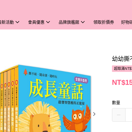
最新活動
會員優惠
品牌旗艦館
領取折價券
好物
幼幼撕
超取滿NT$
NT$1
數量