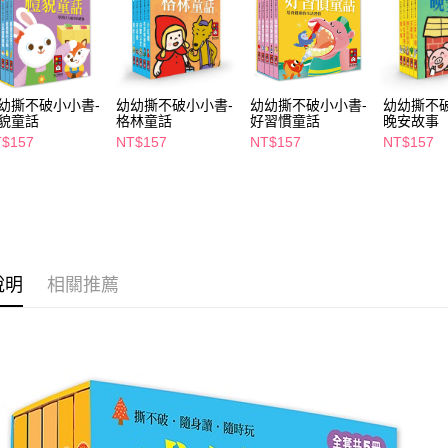
２．關於
付款後7-1
https://aft
每筆NT$6
３．未成
「AFTE
宅配(本島)
任。
４．使用「
每筆NT$1
幼撕不破小小書-
幼幼撕不破小小書-
幼幼撕不破小小書-
幼幼撕不
即時審查
貌童話
格林童話
好習慣童話
晚安故事
結果請求
付款後寶雅
$157
NT$157
NT$157
NT$157
５．嚴禁
每筆NT$8
形，恩沛
動。
說明
相關推薦