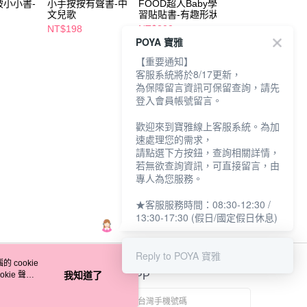
破小小書-
小手按按有聲書-中
FOOD超人Baby學
哆啦A夢寶寶直版
文兒歌
習貼貼書-有趣形狀
襪-微笑9-14
NT$198
NT$200
NT$125
POYA 寶雅
【重要通知】
客服系統將於8/17更新，
為保障留言資訊可保留查詢，請先
登入會員帳號留言。
歡迎來到寶雅線上客服系統。為加
速處理您的需求，
請點選下方按鈕，查詢相關詳情，
若無欲查詢資訊，可直接留言，由
專人為您服務。
★客服服務時間：08:30-12:30 /
13:30-17:30 (假日/國定假日休息)
Reply to POYA 寶雅
 cookie
kie 聲明
我知道了
官方APP