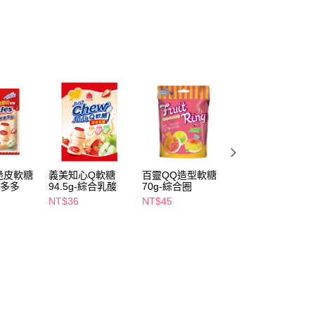
FTEE先享後付」】
先享後付是「在收到商品之後才付款」的支付方式。 讓您購物簡單
心！
：不需註冊會員、不需綁卡、不需儲值。
：只要手機號碼，簡訊認證，即可結帳。
：先確認商品／服務後，再付款。
付款
EE先享後付」結帳流程】
5，滿NT$390(含以上)免運費
方式選擇「AFTEE先享後付」後，將跳轉至「AFTEE先享後
頁面，進行簡訊認證並確認金額後，即可完成結帳。
家取貨
成立數日內，您將收到繳費通知簡訊。
費通知簡訊後14天內，點擊此簡訊中的連結，可透過四大超商
5，滿NT$390(含以上)免運費
網路銀行／等多元方式進行付款，方視為交易完成。
脆皮軟糖
義美知心Q軟糖
百靈QQ造型軟糖
京田寶寶長米棒
：結帳手續完成當下不需立刻繳費，但若您需要取消訂單，請聯
果多多
94.5g-綜合乳酸
70g-綜合圈
30g-綜合水果
貨付款
的店家。未經商家同意取消之訂單仍視為有效，需透過AFTEE
NT$36
NT$45
NT$149
繳納相關費用。
5，滿NT$490(含以上)免運費
否成功請以「AFTEE先享後付 」之結帳頁面顯示為準，若有關於
功／繳費後需取消欲退款等相關疑問，請聯繫「AFTEE先享後
爾富取貨
援中心」
https://netprotections.freshdesk.com/support/home
5，滿NT$490(含以上)免運費
項】
付款
恩沛科技股份有限公司提供之「AFTEE先享後付」服務完成之
依本服務之必要範圍內提供個人資料，並將交易相關給付款項請
5，滿NT$490(含以上)免運費
讓予恩沛科技股份有限公司。