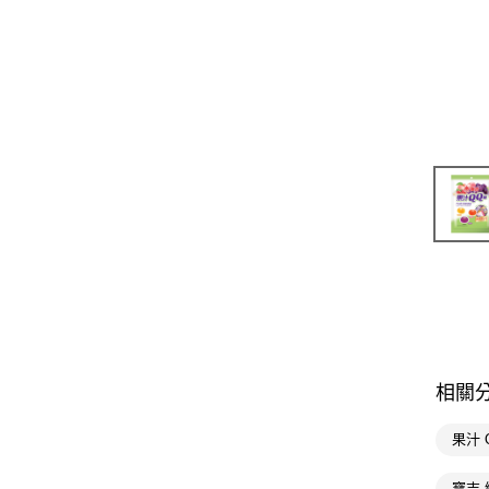
相關
果汁 
寶吉 