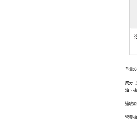
重量:8
成分:
油、
過敏原
營養標