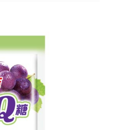
個人資料處理事宜，請瀏覽以下網址：
1取貨
ee.tw/terms/#terms3
5，滿NT$490(含以上)免運費
年的使用者請事先徵得法定代理人或監護人之同意方可使用
E先享後付」，若未經同意申辦者引起之損失，本公司不負相關責
AFTEE先享後付」時，將依據個別帳號之用戶狀況，依本公司
00，滿NT$790(含以上)免運費
核予不同之上限額度；若仍有額度不足之情形，本公司將視審查
用戶進行身份認證。
門市自取(由倉庫統一出貨)
一人註冊多個帳號或使用他人資訊註冊。若發現惡意使用之情
0，滿NT$290(含以上)免運費
科技股份有限公司將有權停止該用戶之使用額度並採取法律行