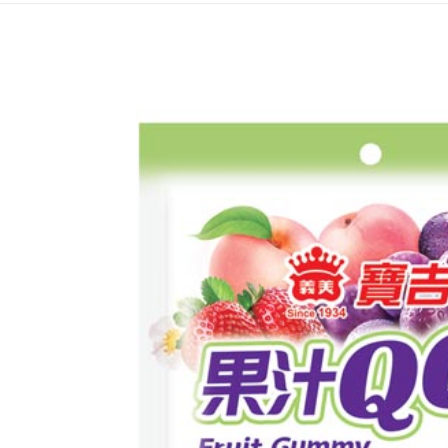
２．關於
付款後7-1
https://aft
每筆NT$6
３．未成
「AFTE
宅配(本島)
任。
４．使用「
每筆NT$1
即時審查
結果請求
付款後寶雅
５．嚴禁
每筆NT$8
形，恩沛
動。