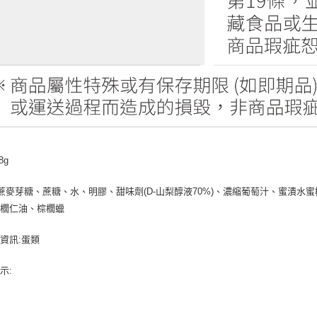
8g
 蔗麥芽糖、蔗糖、水、明膠、甜味劑(D-山梨醇液70%)、濃縮葡萄汁、蜜漬
棕櫚仁油、棕櫚蠟
資訊:蛋類
示: