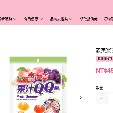
最新活動
會員優惠
品牌旗艦館
領取折價券
好物
義美寶吉
超取滿NT$
NT$4
數量