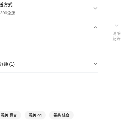
送方式
390免運
清除
紀錄
次付款
付款
類 (1)
糖果/巧克力/口香糖
糖果
y
義美 寶吉
義美 qq
義美 綜合
享後付