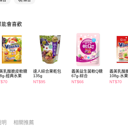
相關說明
【關於「A
即享券
AFTEE
便利好安
１．簡單
可能會喜歡
２．便利
運送方式
３．安心
全家取貨
【「AFT
每筆NT$6
１．於結帳
付」結帳
付款後全
２．訂單
３．收到繳
每筆NT$6
／ATM／
美乳酸脆皮軟糖
達人綜合果乾包
義美益生菌軟Q糖
義美乳酸
※ 請注意
08g-經典水果
135g
67g-綜合
108g-水
萊爾富取
絡購買商品
T$70
NT$95
NT$66
NT$70
先享後付
每筆NT$6
※ 交易是
是否繳費成
付款後萊
付客戶支
每筆NT$6
【注意事
7-11取貨
１．透過由
交易，需
每筆NT$6
說明
相關推薦
求債權轉