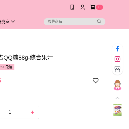
0
研究室
QQ糖88g-綜合果汁
390免運
5