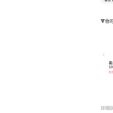
🔻你
義
1
N
詳細