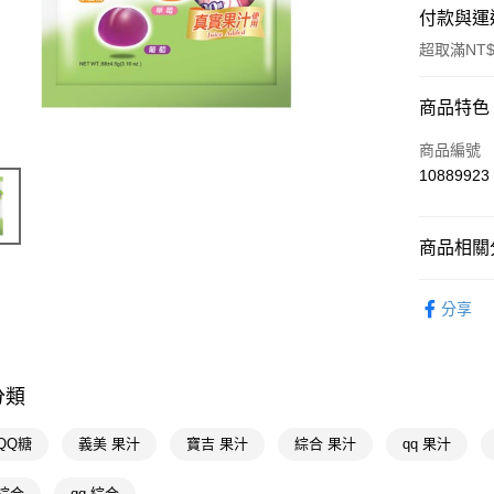
付款與運
超取滿NT$
付款方式
商品特色
POYA支付
商品編號
10889923
信用卡一
超商取貨
商品相關分
LINE Pay
食品飲料
分享
Apple Pay
街口支付
悠遊付
分類
Google Pa
QQ糖
義美 果汁
寶吉 果汁
綜合 果汁
qq 果汁
AFTEE先
綜合
qq 綜合