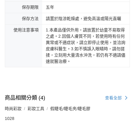
保存期限
五年
保存方法
請置於陰涼乾燥處，避免高溫或陽光直曬
使用注意事項
1.本產品僅供外用，請放置於幼童不易取得
之處。2.因個人膚質不同，若使用時有任何
異常或不適症狀，請立即停止使用，並洽詢
皮膚科醫生。3.如不慎誤入眼睛時，請勿搓
揉，立刻用大量清水沖洗，若仍有不適請儘
速就醫治療。
商品相關分類 (4)
查看全部
時尚彩妝
彩妝工具
假睫毛/睫毛夾/睫毛膠
1028