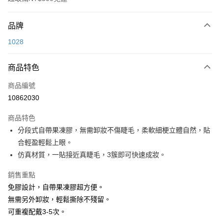
付款方式
品牌
POYA支付
1028
信用卡一次付款
商品特色
超商取貨付款
商品編號
LINE Pay
10862030
Apple Pay
商品特色
街口支付
分段式自帶果凍膠，無需卸妝不傷睫毛，柔軟細梗立體自然，貼
悠遊付
合輕盈輕鬆上眼。
仿真材質，一貼接近真睫毛，3簇即可快速成妝。
Google Pay
銷售重點
AFTEE先享後付
免膠設計，自帶果凍膠超方便。
相關說明
無需另外卸妝，輕鬆撕除不殘留。
【關於「AFTEE先享後付」】
即享券
AFTEE先享後付是「在收到商品之後才付款」的支付方式。 讓您購物簡單
可重複配戴3-5次。
便利好安心！