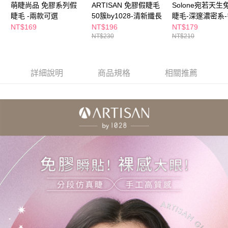
萌睫尚品 免膠系列假
ARTISAN 免膠假睫毛
Solone宛若天生
任。
每筆NT$100，滿NT$790(含以上)免運費
睫毛 -兩款可選
50簇by1028-清新纖長
睫毛-深邃濃密系
４．使用「AFTEE先享後付」時，將依據個別帳號之用戶狀況，依本公司即
任選
時審查核予不同之上限額度；若仍有額度不足之情形，本公司將視審查結果
NT$169
NT$196
NT$179
付款後寶雅門市自取(由倉庫統一出貨)
請求用戶進行身份認證。
NT$230
NT$210
每筆NT$80，滿NT$290(含以上)免運費
５．嚴禁一人註冊多個帳號或使用他人資訊註冊。若發現惡意使用之情形，
恩沛科技股份有限公司將有權停止該用戶之使用額度並採取法律行動。
詳細說明
商品規格
相關推薦