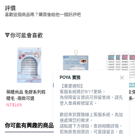
評價
喜歡這個商品嗎？購買後給他一個好評吧
🔻你可能會喜歡
POYA 寶雅
【重要通知】
客服系統將於8/17更新，
萌睫尚品 免膠系列假
ARTISAN 免膠假睫毛
Solone宛若天生
為保障留言資訊可保留查詢，請先
睫毛 -兩款可選
50簇by1028-清新纖長
睫毛-深邃濃密系
登入會員帳號留言。
任選
NT$169
NT$196
NT$179
NT$230
NT$210
歡迎來到寶雅線上客服系統。為加
速處理您的需求，
你可能有興趣的商品
全站排行
請點選下方按鈕，查詢相關詳情，
若無欲查詢資訊，可直接留言，由