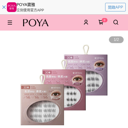
POYA寶雅
開啟APP
立刻使用官方APP
0
1
/
2