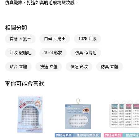
仿真纖維，打造如真睫毛般精緻妝感。
１．簡單：不需註冊會員、不需綁卡、不需儲值。
運送方式
２．便利：只要手機號碼，簡訊認證，即可結帳。
３．安心：先確認商品／服務後，再付款。
全家取貨付款
每筆NT$65，滿NT$390(含以上)免運費
【「AFTEE先享後付」結帳流程】
相關分類
１．於結帳方式選擇「AFTEE先享後付」後，將跳轉至「AFTEE先享後付」
付款後全家取貨
結帳頁面，進行簡訊認證並確認金額後，即可完成結帳。
首購 人氣王
口碑 回購王
1028 卸妝
２．訂單成立數日內，您將收到繳費通知簡訊。
每筆NT$65，滿NT$390(含以上)免運費
３．收到繳費通知簡訊後14天內，點擊此簡訊中的連結，可透過四大超商／
卸妝 假睫毛
1028 彩妝
仿真 假睫毛
ATM／網路銀行／等多元方式進行付款，方視為交易完成。
萊爾富取貨付款
※ 請注意：結帳手續完成當下不需立刻繳費，但若您需要取消訂單，請聯絡
每筆NT$65，滿NT$490(含以上)免運費
購買商品的店家。未經商家同意取消之訂單仍視為有效，需透過AFTEE先享
貼合 立體
快速 立體
快速 彩妝
仿真 立體
後付繳納相關費用。
付款後萊爾富取貨
※ 交易是否成功請以「AFTEE先享後付 」之結帳頁面顯示為準，若有關於
是否繳費成功／繳費後需取消欲退款等相關疑問，請聯繫「AFTEE先享後付
🔻你可能會喜歡
每筆NT$65，滿NT$490(含以上)免運費
客戶支援中心」
https://netprotections.freshdesk.com/support/home
7-11取貨付款
【注意事項】
１．透過由恩沛科技股份有限公司提供之「AFTEE先享後付」服務完成之交
每筆NT$65，滿NT$490(含以上)免運費
易，需依本服務之必要範圍內提供個人資料，並將交易相關給付款項請求債
權轉讓予恩沛科技股份有限公司。
付款後7-11取貨
２．關於個人資料處理事宜，請瀏覽以下網址：
每筆NT$65，滿NT$490(含以上)免運費
https://aftee.tw/terms/#terms3
３．未成年的使用者請事先徵得法定代理人或監護人之同意方可使用
宅配(本島)
「AFTEE先享後付」，若未經同意申辦者引起之損失，本公司不負相關責