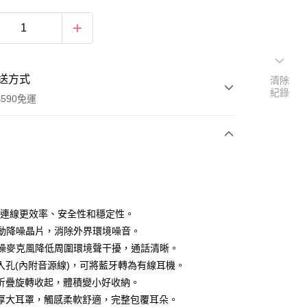
送方式
清除
紀錄
590免運
次付款
.3連線更效率、安全性和穩定性。
主動降噪晶片，消除外界環境噪音。
降噪麥克風降低周圍環境聲干擾，通話清晰。
輸入孔(內附音源線)，可將藍牙轉為有線耳機。
折疊旋轉收起，體積變小好收納。
厚大耳罩，觸感柔軟舒適，完整包覆耳朵。