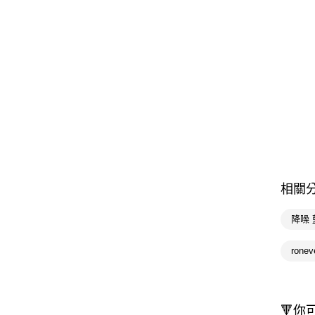
相關
降噪
rone
🔻你