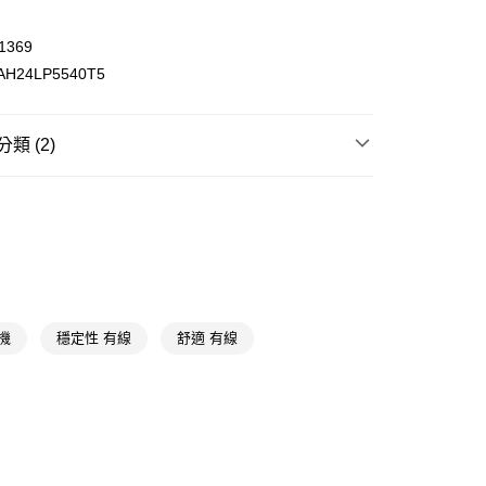
y
享後付
1369
H24LP5540T5
FTEE先享後付」】
先享後付是「在收到商品之後才付款」的支付方式。 讓您購物簡單
心！
類 (2)
：不需註冊會員、不需綁卡、不需儲值。
：只要手機號碼，簡訊認證，即可結帳。
送🚚)
手機周邊
耳機/藍芽耳機/耳麥
：先確認商品／服務後，再付款。
00，滿NT$590(含以上)免運費
送專區
EE先享後付」結帳流程】
方式選擇「AFTEE先享後付」後，將跳轉至「AFTEE先享後
頁面，進行簡訊認證並確認金額後，即可完成結帳。
成立數日內，您將收到繳費通知簡訊。
費通知簡訊後14天內，點擊此簡訊中的連結，可透過四大超商
網路銀行／等多元方式進行付款，方視為交易完成。
機
穩定性 有線
舒適 有線
：結帳手續完成當下不需立刻繳費，但若您需要取消訂單，請聯
的店家。未經商家同意取消之訂單仍視為有效，需透過AFTEE
繳納相關費用。
否成功請以「AFTEE先享後付 」之結帳頁面顯示為準，若有關於
功／繳費後需取消欲退款等相關疑問，請聯繫「AFTEE先享後
援中心」
https://netprotections.freshdesk.com/support/home
項】