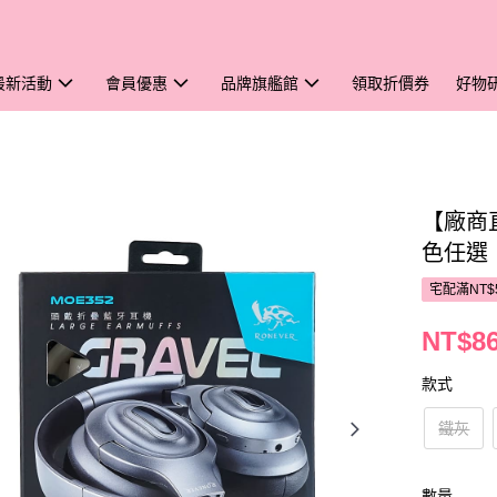
最新活動
會員優惠
品牌旗艦館
領取折價券
好物
【廠商
色任選
宅配滿NT$
NT$8
款式
鐵灰
數量