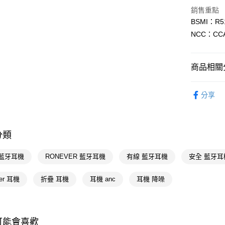
Google Pa
銷售重點
AFTEE先
BSMI：R5
相關說明
NCC：CCA
【關於「A
AFTEE
便利好安
運送方式
商品相關分
１．簡單
２．便利
宅配(廠商直
3C/家電
３．安心
分享
每筆NT$1
🚚廠商直
【「AFT
１．於結帳
付」結帳
分類
２．訂單
３．收到繳
／ATM／
 藍牙耳機
RONEVER 藍牙耳機
有線 藍牙耳機
安全 藍牙耳
※ 請注意
絡購買商品
ver 耳機
折疊 耳機
耳機 anc
耳機 降噪
先享後付
※ 交易是
是否繳費成
付客戶支
可能會喜歡
【注意事