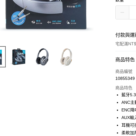
付款與運
宅配滿NT$
付款方式
商品特色
POYA支付
商品編號
10855349
信用卡一
商品特色
LINE Pay
藍牙5
ANC
Apple Pay
ENC
街口支付
AUX
耳機可
悠遊付
柔軟加