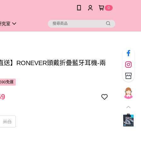
0
研究室
直送】RONEVER頭戴折疊藍牙耳機-兩
590免運
69
米白