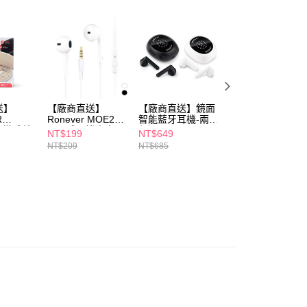
恩沛科技股份有限公司提供之「AFTEE先享後付」服務完成之
依本服務之必要範圍內提供個人資料，並將交易相關給付款項請
讓予恩沛科技股份有限公司。
個人資料處理事宜，請瀏覽以下網址：
ee.tw/terms/#terms3
年的使用者請事先徵得法定代理人或監護人之同意方可使用
E先享後付」，若未經同意申辦者引起之損失，本公司不負相關責
送】
【廠商直送】
【廠商直送】鏡面
【廠商直送】
AFTEE先享後付」時，將依據個別帳號之用戶狀況，依本公司
R
Ronever MOE267
智能藍牙耳機-兩色
PHILIPS續航藍牙
核予不同之上限額度；若仍有額度不足之情形，本公司將視審查
Y耳掛式藍
入耳式耳機麥克風-
任選
頭戴耳機-兩色任
NT$199
NT$649
NT$1,370
用戶進行身份認證。
兩色任選
NT$209
NT$685
NT$1,680
一人註冊多個帳號或使用他人資訊註冊。若發現惡意使用之情
科技股份有限公司將有權停止該用戶之使用額度並採取法律行