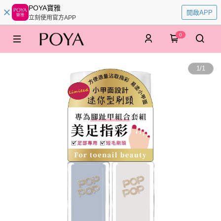
POYA寶雅
開啟APP
立刻使用官方APP
0
1
/
1