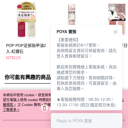
POYA 寶雅
【重要通知】
客服系統將於8/17更新，
POP POP足部指甲油2
POP POP 指甲油
POP POP 女子
為保障留言資訊可保留查詢，請先
入-紅鑽石
4.5mL-多款任選
甲油 2入
登入會員帳號留言。
NT$129
NT$65
NT$129
歡迎來到寶雅線上客服系統。為加
速處理您的需求，
你可能有興趣的商品
全站排行
請點選下方按鈕，查詢相關詳情，
若無欲查詢資訊，可直接留言，由
專人為您服務。
本網站中使用 cookie，欲查詢有關本網站使用 cookie 方式之詳情，及若您不希
★客服服務時間：08:30-12:30 /
熱門標籤
望在電腦上使用 cookie 時應如何變更電腦的 cookie 設定，請參閱本網站「
隱私
13:30-17:30 (假日/國定假日休息)
權條款
」之 Cookie 聲明。您繼續使用本網站即表示您同意本公司得按本網站使
用條款之 Cookie 聲明使用 cookie。
了解更多 >
Reply to POYA 寶雅
我知道了