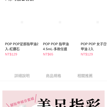
萊爾富取貨付款
※ 請注意：結帳手續完成當下不需立刻繳費，但若您需要取消訂單，請聯絡
每筆NT$65，滿NT$490(含以上)免運費
購買商品的店家。未經商家同意取消之訂單仍視為有效，需透過AFTEE先享
後付繳納相關費用。
付款後萊爾富取貨
※ 交易是否成功請以「AFTEE先享後付 」之結帳頁面顯示為準，若有關於
是否繳費成功／繳費後需取消欲退款等相關疑問，請聯繫「AFTEE先享後付
每筆NT$65，滿NT$490(含以上)免運費
客戶支援中心」
https://netprotections.freshdesk.com/support/home
7-11取貨付款
【注意事項】
１．透過由恩沛科技股份有限公司提供之「AFTEE先享後付」服務完成之交
每筆NT$65，滿NT$490(含以上)免運費
易，需依本服務之必要範圍內提供個人資料，並將交易相關給付款項請求債
POP POP足部指甲油2
POP POP 指甲油
POP POP 女子
權轉讓予恩沛科技股份有限公司。
付款後7-11取貨
入-紅鑽石
4.5mL-多款任選
甲油 2入
２．關於個人資料處理事宜，請瀏覽以下網址：
每筆NT$65，滿NT$490(含以上)免運費
https://aftee.tw/terms/#terms3
NT$129
NT$65
NT$129
３．未成年的使用者請事先徵得法定代理人或監護人之同意方可使用
宅配(本島)
「AFTEE先享後付」，若未經同意申辦者引起之損失，本公司不負相關責
任。
每筆NT$100，滿NT$790(含以上)免運費
４．使用「AFTEE先享後付」時，將依據個別帳號之用戶狀況，依本公司即
時審查核予不同之上限額度；若仍有額度不足之情形，本公司將視審查結果
詳細說明
商品規格
相關推薦
付款後寶雅門市自取(由倉庫統一出貨)
請求用戶進行身份認證。
每筆NT$80，滿NT$290(含以上)免運費
５．嚴禁一人註冊多個帳號或使用他人資訊註冊。若發現惡意使用之情形，
恩沛科技股份有限公司將有權停止該用戶之使用額度並採取法律行動。