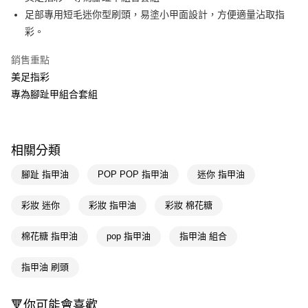
足部專用短毛迷你型刷頭，易塗小甲面設計，方便適量沾取指
Apple Pay
彩。
街口支付
銷售重點
悠遊付
美足指彩
專為腳趾甲組合套組
Google Pay
AFTEE先享後付
相關說明
相關分類
【關於「AFTEE先享後付」】
即享券
AFTEE先享後付是「在收到商品之後才付款」的支付方式。 讓您購物簡單
腳趾 指甲油
POP POP 指甲油
迷你 指甲油
便利好安心！
１．簡單：不需註冊會員、不需綁卡、不需儲值。
運送方式
２．便利：只要手機號碼，簡訊認證，即可結帳。
彩妝 迷你
彩妝 指甲油
彩妝 棉花糖
３．安心：先確認商品／服務後，再付款。
全家取貨付款
棉花糖 指甲油
pop 指甲油
指甲油 組合
每筆NT$65，滿NT$390(含以上)免運費
【「AFTEE先享後付」結帳流程】
１．於結帳方式選擇「AFTEE先享後付」後，將跳轉至「AFTEE先享後付」
付款後全家取貨
結帳頁面，進行簡訊認證並確認金額後，即可完成結帳。
指甲油 刷頭
２．訂單成立數日內，您將收到繳費通知簡訊。
每筆NT$65，滿NT$390(含以上)免運費
３．收到繳費通知簡訊後14天內，點擊此簡訊中的連結，可透過四大超商／
ATM／網路銀行／等多元方式進行付款，方視為交易完成。
🔻你可能會喜歡