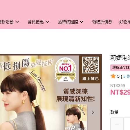
最新活動
會員優惠
品牌旗艦館
領取折價券
好物
莉婕泡
超取滿NT$
5 (
3
NT$399
NT$2
數量