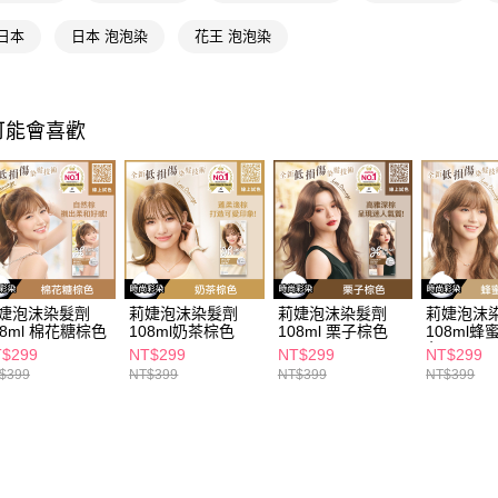
交易，需
每筆NT$6
求債權轉
日本
日本 泡泡染
花王 泡泡染
２．關於
付款後7-1
https://aft
每筆NT$6
３．未成
「AFTE
宅配(本島)
可能會喜歡
任。
４．使用「
每筆NT$1
即時審查
結果請求
付款後寶雅
５．嚴禁
每筆NT$8
形，恩沛
動。
婕泡沫染髮劑
莉婕泡沫染髮劑
莉婕泡沫染髮劑
莉婕泡沫
08ml 棉花糖棕色
108ml奶茶棕色
108ml 栗子棕色
108ml
色
$299
NT$299
NT$299
NT$299
$399
NT$399
NT$399
NT$399