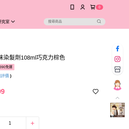
0
研究室
沫染髮劑108ml巧克力棕色
390免運
則評價
)
99