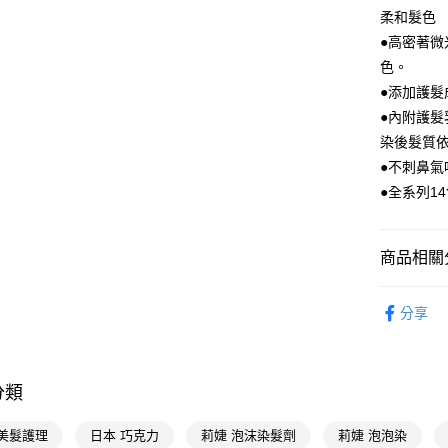
柔和髮色
AFTEE先
●高密著
相關說明
【關於「A
色。
即享券
AFTEE
●添加護
便利好安
●內附護髮
１．簡單
２．便利
染後髮質
運送方式
３．安心
●不刺鼻氣
全家取貨
【「AFT
●全系列1
每筆NT$6
１．於結帳
付」結帳
付款後全
２．訂單
商品相關分
３．收到繳
每筆NT$6
／ATM／
染髮造型
※ 請注意
萊爾富取
分享
絡購買商品
染髮造型
先享後付
每筆NT$6
※ 交易是
花王 Kao
是否繳費成
付款後萊
付客戶支
分類
每筆NT$6
【注意事
7-11取貨
 美髮護理
日本 巧克力
莉婕 泡沫染髮劑
莉婕 泡泡染
１．透過由