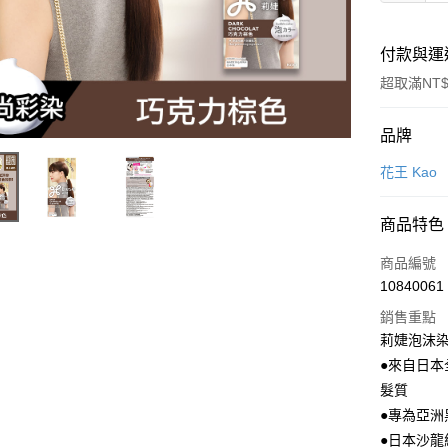
付款與運
超取滿NT$
付款方式
品牌
POYA支付
花王 Kao
信用卡一
商品特色
超商取貨
商品編號
LINE Pay
10840061
銷售重點
Apple Pay
莉婕泡沫染
街口支付
●來自日
髮質
悠遊付
●專為亞
Google Pa
●日本沙