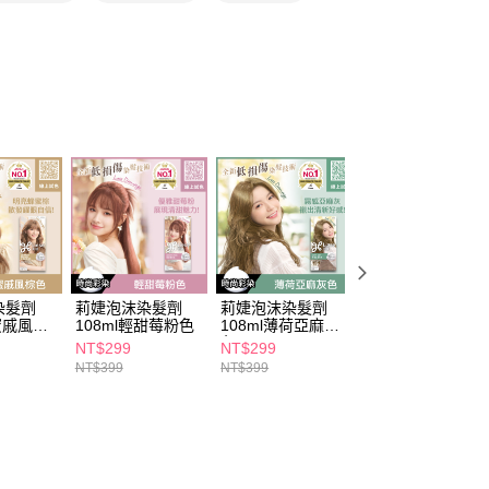
依本服務之必要範圍內提供個人資料，並將交易相關給付款項請
5，滿NT$490(含以上)免運費
讓予恩沛科技股份有限公司。
個人資料處理事宜，請瀏覽以下網址：
1取貨
ee.tw/terms/#terms3
5，滿NT$490(含以上)免運費
年的使用者請事先徵得法定代理人或監護人之同意方可使用
E先享後付」，若未經同意申辦者引起之損失，本公司不負相關責
AFTEE先享後付」時，將依據個別帳號之用戶狀況，依本公司
00，滿NT$790(含以上)免運費
核予不同之上限額度；若仍有額度不足之情形，本公司將視審查
用戶進行身份認證。
門市自取(由倉庫統一出貨)
一人註冊多個帳號或使用他人資訊註冊。若發現惡意使用之情
0，滿NT$290(含以上)免運費
科技股份有限公司將有權停止該用戶之使用額度並採取法律行
染髮劑
莉婕泡沫染髮劑
莉婕泡沫染髮劑
莉婕泡沫染髮劑
蜂蜜戚風棕
108ml輕甜莓粉色
108ml薄荷亞麻灰
108ml晨霧亞麻灰
色
色
NT$299
NT$299
NT$299
NT$399
NT$399
NT$399