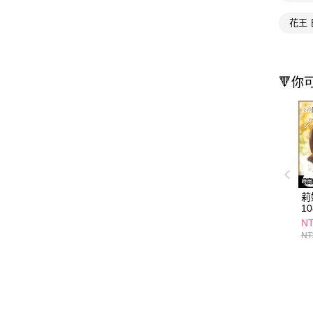
花王 
🔻你
莉
1
NT
NT