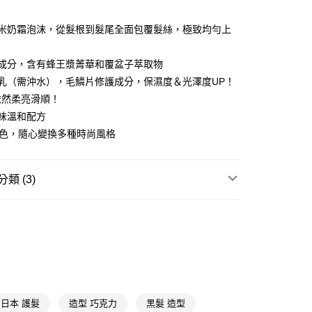
享後付
微米奶霜泡沫，從髮根到髮尾全面包覆髮絲，極致均勻上
FTEE先享後付」】
先享後付是「在收到商品之後才付款」的支付方式。 讓您購物簡單
髮成分，含有蜂王漿菁華和覆盆子萃取物
心！
乳（需沖水），毛鱗片修護成分，保濕度＆光澤度UP！
：不需註冊會員、不需綁卡、不需儲值。
：只要手機號碼，簡訊認證，即可結帳。
依然柔亮滑順！
：先確認商品／服務後，再付款。
味溫和配方
付款
EE先享後付」結帳流程】
4色，隨心變換多種時尚風格
5，滿NT$390(含以上)免運費
方式選擇「AFTEE先享後付」後，將跳轉至「AFTEE先享後
頁面，進行簡訊認證並確認金額後，即可完成結帳。
家取貨
成立數日內，您將收到繳費通知簡訊。
類 (3)
費通知簡訊後14天內，點擊此簡訊中的連結，可透過四大超商
5，滿NT$390(含以上)免運費
網路銀行／等多元方式進行付款，方視為交易完成。
彩色染髮
泡泡染
：結帳手續完成當下不需立刻繳費，但若您需要取消訂單，請聯
貨付款
的店家。未經商家同意取消之訂單仍視為有效，需透過AFTEE
★品牌精選
莉婕 Liese
繳納相關費用。
5，滿NT$490(含以上)免運費
否成功請以「AFTEE先享後付 」之結帳頁面顯示為準，若有關於
莉婕
功／繳費後需取消欲退款等相關疑問，請聯繫「AFTEE先享後
爾富取貨
援中心」
https://netprotections.freshdesk.com/support/home
5，滿NT$490(含以上)免運費
項】
付款
日本 護髮
造型 巧克力
黑髮 造型
恩沛科技股份有限公司提供之「AFTEE先享後付」服務完成之