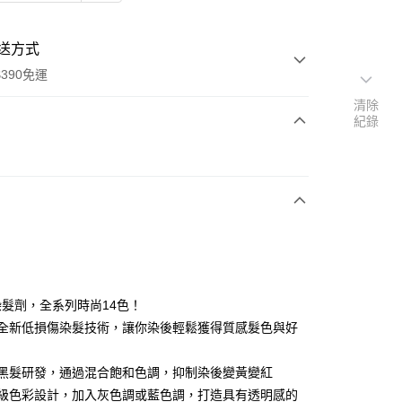
送方式
390免運
清除
紀錄
次付款
付款
髮劑，全系列時尚14色！
本全新低損傷染髮技術，讓你染後輕鬆獲得質感髮色與好
洲黑髮研發，通過混合飽和色調，抑制染後變黃變紅
y
龍級色彩設計，加入灰色調或藍色調，打造具有透明感的