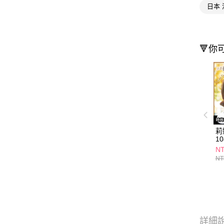
日本
🔻你
莉
1
NT
NT
詳細