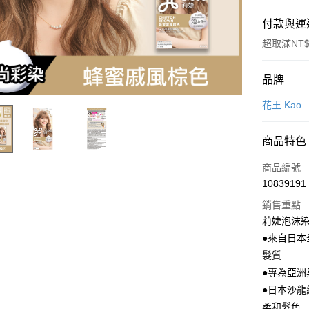
付款與運
超取滿NT$
付款方式
品牌
POYA支付
花王 Kao
信用卡一
商品特色
超商取貨
商品編號
LINE Pay
10839191
銷售重點
Apple Pay
莉婕泡沫染
街口支付
●來自日
髮質
悠遊付
●專為亞
Google Pa
●日本沙
柔和髮色
AFTEE先