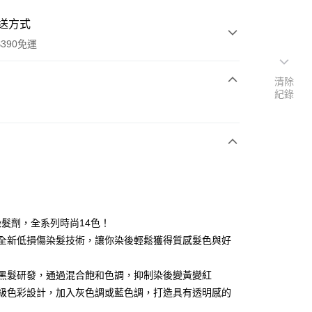
送方式
390免運
清除
紀錄
次付款
付款
髮劑，全系列時尚14色！
本全新低損傷染髮技術，讓你染後輕鬆獲得質感髮色與好
洲黑髮研發，通過混合飽和色調，抑制染後變黃變紅
y
龍級色彩設計，加入灰色調或藍色調，打造具有透明感的
享後付