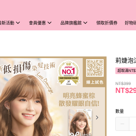
最新活動
會員優惠
品牌旗艦館
領取折價券
好物
莉婕泡
超取滿NT$
NT$399
NT$2
數量