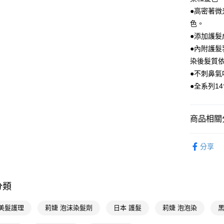
●高密著
相關說明
【關於「A
色。
即享券
AFTEE
●添加護
便利好安
●內附護髮
１．簡單
２．便利
染後髮質
運送方式
３．安心
●不刺鼻氣
全家取貨
【「AFT
●全系列1
每筆NT$6
１．於結帳
付」結帳
付款後全
２．訂單
商品相關分
３．收到繳
每筆NT$6
／ATM／
染髮造型
※ 請注意
萊爾富取
分享
絡購買商品
染髮造型
先享後付
每筆NT$6
※ 交易是
花王 Kao
是否繳費成
付款後萊
付客戶支
分類
每筆NT$6
【注意事
7-11取貨
 美髮護理
莉婕 泡沫染髮劑
日本 護髮
莉婕 泡泡染
黑
１．透過由
交易，需
每筆NT$6