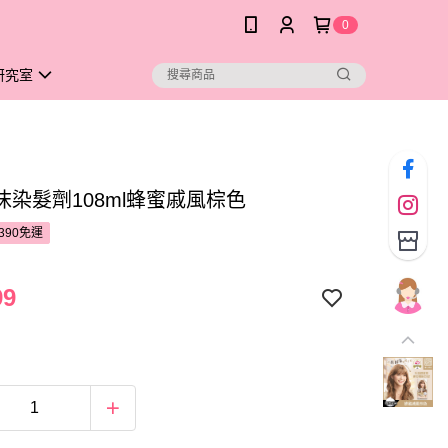
0
研究室
沫染髮劑108ml蜂蜜戚風棕色
390免運
99