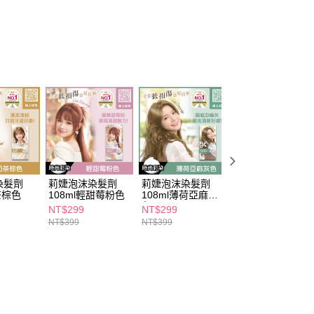
讓予恩沛科技股份有限公司。
個人資料處理事宜，請瀏覽以下網址：
1取貨
ee.tw/terms/#terms3
5，滿NT$490(含以上)免運費
年的使用者請事先徵得法定代理人或監護人之同意方可使用
E先享後付」，若未經同意申辦者引起之損失，本公司不負相關責
AFTEE先享後付」時，將依據個別帳號之用戶狀況，依本公司
00，滿NT$790(含以上)免運費
核予不同之上限額度；若仍有額度不足之情形，本公司將視審查
用戶進行身份認證。
門市自取(由倉庫統一出貨)
一人註冊多個帳號或使用他人資訊註冊。若發現惡意使用之情
0，滿NT$290(含以上)免運費
科技股份有限公司將有權停止該用戶之使用額度並採取法律行
染髮劑
莉婕泡沫染髮劑
莉婕泡沫染髮劑
莉婕泡沫染髮劑
茶棕色
108ml輕甜莓粉色
108ml薄荷亞麻灰
108ml松果灰棕色
色
NT$299
NT$299
NT$299
NT$399
NT$399
NT$399