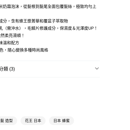
微米奶霜泡沫，從髮根到髮尾全面包覆髮絲，極致均勻上
FTEE先享後付」】
先享後付是「在收到商品之後才付款」的支付方式。 讓您購物簡單
髮成分，含有蜂王漿菁華和覆盆子萃取物
心！
乳（需沖水），毛鱗片修護成分，保濕度＆光澤度UP！
：不需註冊會員、不需綁卡、不需儲值。
：只要手機號碼，簡訊認證，即可結帳。
依然柔亮滑順！
：先確認商品／服務後，再付款。
味溫和配方
付款
EE先享後付」結帳流程】
4色，隨心變換多種時尚風格
5，滿NT$390(含以上)免運費
方式選擇「AFTEE先享後付」後，將跳轉至「AFTEE先享後
頁面，進行簡訊認證並確認金額後，即可完成結帳。
家取貨
成立數日內，您將收到繳費通知簡訊。
類 (3)
費通知簡訊後14天內，點擊此簡訊中的連結，可透過四大超商
5，滿NT$390(含以上)免運費
網路銀行／等多元方式進行付款，方視為交易完成。
彩色染髮
泡泡染
：結帳手續完成當下不需立刻繳費，但若您需要取消訂單，請聯
貨付款
的店家。未經商家同意取消之訂單仍視為有效，需透過AFTEE
★品牌精選
莉婕 Liese
繳納相關費用。
5，滿NT$490(含以上)免運費
否成功請以「AFTEE先享後付 」之結帳頁面顯示為準，若有關於
莉婕
功／繳費後需取消欲退款等相關疑問，請聯繫「AFTEE先享後
爾富取貨
援中心」
https://netprotections.freshdesk.com/support/home
5，滿NT$490(含以上)免運費
項】
付款
髮 造型
花王 日本
日本 蜂蜜
恩沛科技股份有限公司提供之「AFTEE先享後付」服務完成之
依本服務之必要範圍內提供個人資料，並將交易相關給付款項請
5，滿NT$490(含以上)免運費