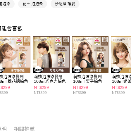
求債權轉
 泡泡染
花王 泡泡染
沙龍級 護髮
２．關於
付款後7-1
https://aft
每筆NT$6
３．未成
「AFTE
宅配(本島)
可能會喜歡
任。
４．使用「
每筆NT$1
即時審查
結果請求
付款後寶雅
５．嚴禁
每筆NT$8
形，恩沛
動。
婕泡沫染髮劑
莉婕泡沫染髮劑
莉婕泡沫染髮劑
莉婕泡沫
08ml 棉花糖棕色
108ml巧克力棕色
108ml 栗子棕色
108ml奶
$299
NT$299
NT$299
NT$299
$399
NT$399
NT$399
NT$399
說明
相關推薦