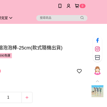
0
研究室
泡泡棒-25cm(款式隨機出貨)
390免運
0