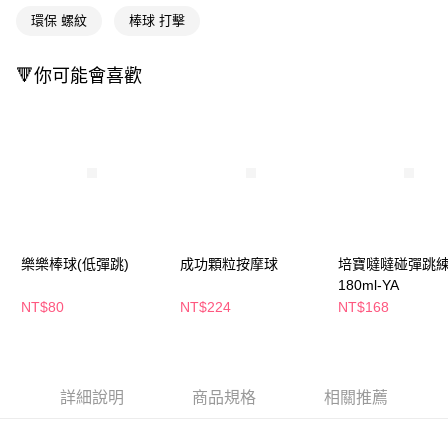
萊爾富取貨付款
※ 請注意：結帳手續完成當下不需立刻繳費，但若您需要取消訂單，請聯絡
環保 螺紋
棒球 打擊
每筆NT$65，滿NT$490(含以上)免運費
購買商品的店家。未經商家同意取消之訂單仍視為有效，需透過AFTEE先享
後付繳納相關費用。
付款後萊爾富取貨
※ 交易是否成功請以「AFTEE先享後付 」之結帳頁面顯示為準，若有關於
🔻你可能會喜歡
是否繳費成功／繳費後需取消欲退款等相關疑問，請聯繫「AFTEE先享後付
每筆NT$65，滿NT$490(含以上)免運費
客戶支援中心」
https://netprotections.freshdesk.com/support/home
7-11取貨付款
【注意事項】
１．透過由恩沛科技股份有限公司提供之「AFTEE先享後付」服務完成之交
每筆NT$65，滿NT$490(含以上)免運費
易，需依本服務之必要範圍內提供個人資料，並將交易相關給付款項請求債
權轉讓予恩沛科技股份有限公司。
付款後7-11取貨
２．關於個人資料處理事宜，請瀏覽以下網址：
每筆NT$65，滿NT$490(含以上)免運費
https://aftee.tw/terms/#terms3
３．未成年的使用者請事先徵得法定代理人或監護人之同意方可使用
宅配(本島)
「AFTEE先享後付」，若未經同意申辦者引起之損失，本公司不負相關責
樂樂棒球(低彈跳)
成功顆粒按摩球
培寶噠噠碰彈跳
任。
每筆NT$100，滿NT$790(含以上)免運費
180ml-YA
４．使用「AFTEE先享後付」時，將依據個別帳號之用戶狀況，依本公司即
NT$80
NT$224
NT$168
時審查核予不同之上限額度；若仍有額度不足之情形，本公司將視審查結果
付款後寶雅門市自取(由倉庫統一出貨)
請求用戶進行身份認證。
每筆NT$80，滿NT$290(含以上)免運費
５．嚴禁一人註冊多個帳號或使用他人資訊註冊。若發現惡意使用之情形，
恩沛科技股份有限公司將有權停止該用戶之使用額度並採取法律行動。
詳細說明
商品規格
相關推薦