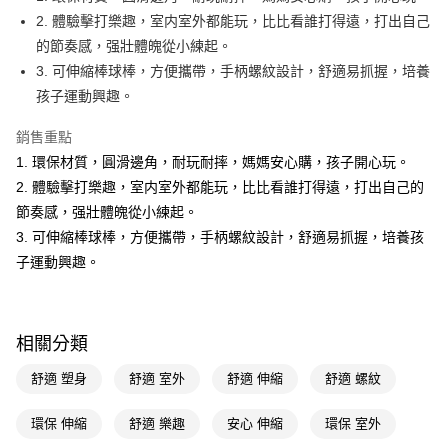
2. 體驗擊打樂趣，室内室外都能玩，比比看誰打得遠，打出自己
Apple Pay
的節奏感，强壯體魄從小練起。
街口支付
3. 可伸縮棒球棒，方便攜帶，手柄螺紋設計，舒適易抓握，培養
孩子運動興趣。
悠遊付
銷售重點
Google Pay
1. 環保材質，圓滑邊角，耐玩耐摔，媽媽安心購，孩子開心玩。
AFTEE先享後付
2. 體驗擊打樂趣，室内室外都能玩，比比看誰打得遠，打出自己的
相關說明
節奏感，强壯體魄從小練起。
【關於「AFTEE先享後付」】
3. 可伸縮棒球棒，方便攜帶，手柄螺紋設計，舒適易抓握，培養孩
即享券
AFTEE先享後付是「在收到商品之後才付款」的支付方式。 讓您購物簡單
便利好安心！
子運動興趣。
１．簡單：不需註冊會員、不需綁卡、不需儲值。
運送方式
２．便利：只要手機號碼，簡訊認證，即可結帳。
３．安心：先確認商品／服務後，再付款。
全家取貨付款
相關分類
每筆NT$65，滿NT$390(含以上)免運費
【「AFTEE先享後付」結帳流程】
１．於結帳方式選擇「AFTEE先享後付」後，將跳轉至「AFTEE先享後付」
舒適 塑身
舒適 室外
舒適 伸縮
舒適 螺紋
付款後全家取貨
結帳頁面，進行簡訊認證並確認金額後，即可完成結帳。
２．訂單成立數日內，您將收到繳費通知簡訊。
每筆NT$65，滿NT$390(含以上)免運費
３．收到繳費通知簡訊後14天內，點擊此簡訊中的連結，可透過四大超商／
環保 伸縮
舒適 樂趣
安心 伸縮
環保 室外
ATM／網路銀行／等多元方式進行付款，方視為交易完成。