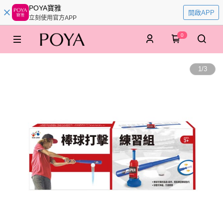
POYA寶雅
開啟APP
立刻使用官方APP
0
1
/
3