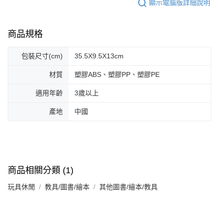
顯示電腦版詳細說明
商品規格
包裝尺寸(cm)
35.5X9.5X13cm
材質
塑膠ABS、塑膠PP、塑膠PE
適用年齡
3歲以上
產地
中國
商品相關分類 (1)
玩具休閒
教具/圖書/繪本
其他圖書/繪本/教具