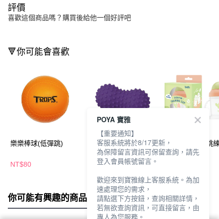
評價
喜歡這個商品嗎？購買後給他一個好評吧
🔻你可能會喜歡
POYA 寶雅
【重要通知】
客服系統將於8/17更新，
樂樂棒球(低彈跳)
成功顆粒按摩球
培寶噠噠碰彈跳
為保障留言資訊可保留查詢，請先
180ml-YA
登入會員帳號留言。
NT$80
NT$224
NT$168
歡迎來到寶雅線上客服系統。為加
速處理您的需求，
你可能有興趣的商品
全站排行
請點選下方按鈕，查詢相關詳情，
若無欲查詢資訊，可直接留言，由
專人為您服務。