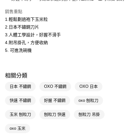
Apple Pay
銷售重點
1.輕鬆劃過袍下玉米粒
街口支付
2.日本不鏽鋼刀片
悠遊付
3.人體工學設計，好握不滑手
4.附吊掛孔，方便收納
Google Pay
5. 可進洗碗機
AFTEE先享後付
相關說明
【關於「AFTEE先享後付」】
即享券
相關分類
AFTEE先享後付是「在收到商品之後才付款」的支付方式。 讓您購物簡單
便利好安心！
１．簡單：不需註冊會員、不需綁卡、不需儲值。
日本 不鏽鋼
OXO 不鏽鋼
OXO 日本
運送方式
２．便利：只要手機號碼，簡訊認證，即可結帳。
３．安心：先確認商品／服務後，再付款。
全家取貨付款
快速 不鏽鋼
好握 不鏽鋼
oxo 刨粒刀
每筆NT$65，滿NT$390(含以上)免運費
【「AFTEE先享後付」結帳流程】
１．於結帳方式選擇「AFTEE先享後付」後，將跳轉至「AFTEE先享後付」
玉米 刨粒刀
刨粒刀 快速
刨粒刀 吊掛
付款後全家取貨
結帳頁面，進行簡訊認證並確認金額後，即可完成結帳。
２．訂單成立數日內，您將收到繳費通知簡訊。
每筆NT$65，滿NT$390(含以上)免運費
oxo 玉米
３．收到繳費通知簡訊後14天內，點擊此簡訊中的連結，可透過四大超商／
ATM／網路銀行／等多元方式進行付款，方視為交易完成。