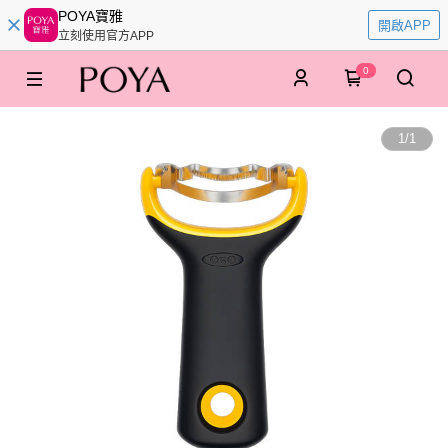
POYA寶雅
開啟APP
立刻使用官方APP
0
1
/
1