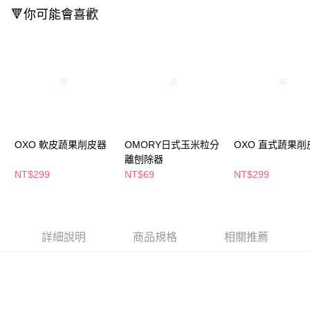
萊爾富取貨付款
※ 請注意：結帳手續完成當下不需立刻繳費，但若您需要取消訂單，請聯絡
🔻你可能會喜歡
每筆NT$65，滿NT$490(含以上)免運費
購買商品的店家。未經商家同意取消之訂單仍視為有效，需透過AFTEE先享
後付繳納相關費用。
付款後萊爾富取貨
※ 交易是否成功請以「AFTEE先享後付 」之結帳頁面顯示為準，若有關於
是否繳費成功／繳費後需取消欲退款等相關疑問，請聯繫「AFTEE先享後付
每筆NT$65，滿NT$490(含以上)免運費
客戶支援中心」
https://netprotections.freshdesk.com/support/home
7-11取貨付款
【注意事項】
１．透過由恩沛科技股份有限公司提供之「AFTEE先享後付」服務完成之交
每筆NT$65，滿NT$490(含以上)免運費
易，需依本服務之必要範圍內提供個人資料，並將交易相關給付款項請求債
權轉讓予恩沛科技股份有限公司。
付款後7-11取貨
２．關於個人資料處理事宜，請瀏覽以下網址：
OXO 軟皮蔬果削皮器
OMORY日式玉米粒分
OXO 直式蔬果削
每筆NT$65，滿NT$490(含以上)免運費
https://aftee.tw/terms/#terms3
離刨除器
３．未成年的使用者請事先徵得法定代理人或監護人之同意方可使用
NT$299
NT$69
NT$299
宅配(本島)
「AFTEE先享後付」，若未經同意申辦者引起之損失，本公司不負相關責
任。
每筆NT$100，滿NT$790(含以上)免運費
４．使用「AFTEE先享後付」時，將依據個別帳號之用戶狀況，依本公司即
時審查核予不同之上限額度；若仍有額度不足之情形，本公司將視審查結果
付款後寶雅門市自取(由倉庫統一出貨)
請求用戶進行身份認證。
詳細說明
商品規格
相關推薦
每筆NT$80，滿NT$290(含以上)免運費
５．嚴禁一人註冊多個帳號或使用他人資訊註冊。若發現惡意使用之情形，
恩沛科技股份有限公司將有權停止該用戶之使用額度並採取法律行動。