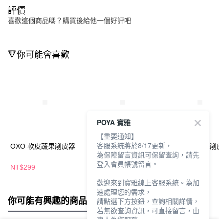
評價
喜歡這個商品嗎？購買後給他一個好評吧
🔻你可能會喜歡
POYA 寶雅
【重要通知】
客服系統將於8/17更新，
OXO 軟皮蔬果削皮器
OMORY日式玉米粒分
OXO 直式蔬果削
為保障留言資訊可保留查詢，請先
離刨除器
登入會員帳號留言。
NT$299
NT$69
NT$299
歡迎來到寶雅線上客服系統。為加
速處理您的需求，
你可能有興趣的商品
全站排行
請點選下方按鈕，查詢相關詳情，
若無欲查詢資訊，可直接留言，由