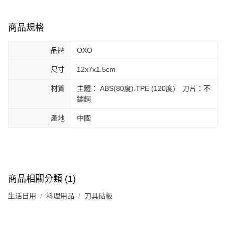
商品規格
品牌
OXO
尺寸
12x7x1.5cm
材質
主體： ABS(80度).TPE (120度) 刀片：不
鏽鋼
產地
中國
商品相關分類 (1)
生活日用
料理用品
刀具砧板