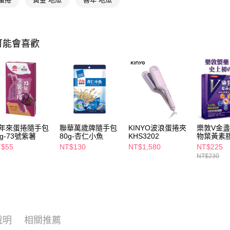
相關說明
【關於「A
即享券
AFTEE
便利好安
１．簡單
可能會喜歡
２．便利
運送方式
３．安心
全家取貨
【「AFT
每筆NT$6
１．於結帳
付」結帳
付款後全
２．訂單
３．收到繳
每筆NT$6
／ATM／
年來蛋捲隨手包
聯華萬歲牌隨手包
KINYO波浪蛋捲夾
樂敦V金
※ 請注意
8g-73號紫薯
80g-杏仁小魚
KHS3202
物葉黃素膠
萊爾富取
絡購買商品
T$55
NT$130
NT$1,580
NT$225
先享後付
每筆NT$6
NT$230
※ 交易是
是否繳費成
付款後萊
付客戶支
每筆NT$6
【注意事
7-11取貨
１．透過由
交易，需
每筆NT$6
說明
相關推薦
求債權轉