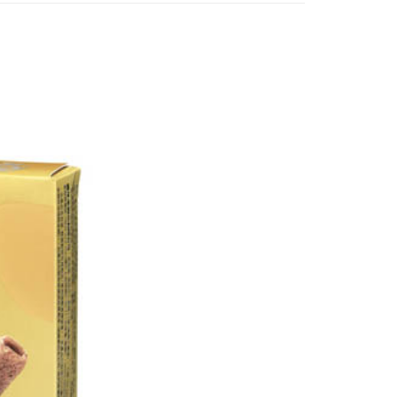
個人資料處理事宜，請瀏覽以下網址：
1取貨
ee.tw/terms/#terms3
5，滿NT$490(含以上)免運費
年的使用者請事先徵得法定代理人或監護人之同意方可使用
E先享後付」，若未經同意申辦者引起之損失，本公司不負相關責
AFTEE先享後付」時，將依據個別帳號之用戶狀況，依本公司
00，滿NT$790(含以上)免運費
核予不同之上限額度；若仍有額度不足之情形，本公司將視審查
用戶進行身份認證。
門市自取(由倉庫統一出貨)
一人註冊多個帳號或使用他人資訊註冊。若發現惡意使用之情
0，滿NT$290(含以上)免運費
科技股份有限公司將有權停止該用戶之使用額度並採取法律行