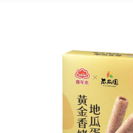
２．關於
付款後7-1
https://aft
每筆NT$6
３．未成
「AFTE
宅配(本島)
任。
４．使用「
每筆NT$1
即時審查
結果請求
付款後寶雅
５．嚴禁
每筆NT$8
形，恩沛
動。