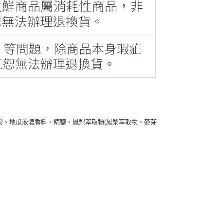
粉、地瓜液體香料、精鹽、鳳梨萃取物(鳳梨萃取物、麥芽