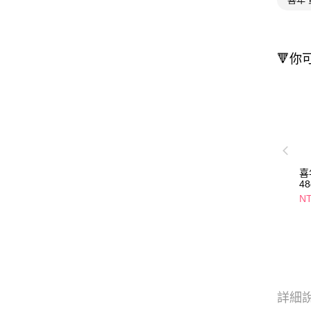
🔻你
喜
4
N
詳細