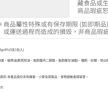
8g±9%(3支1包入)
雞蛋、植物油(軟質棕油、脂肪酸丙二醇酯、脂肪酸甘油酯)、麵粉、砂糖、地瓜
資訊:本產品成份含有雞蛋、小麥及其製品，食物過敏者請留意。
示: