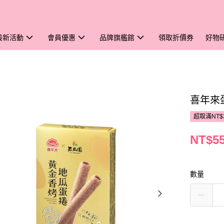
最新活動
會員優惠
品牌旗艦館
領取折價券
好物
喜年來
超取滿NT$
NT$5
數量