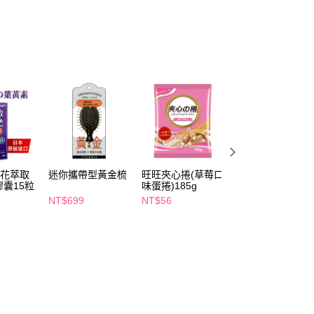
FTEE先享後付」】
先享後付是「在收到商品之後才付款」的支付方式。 讓您購物簡單
心！
：不需註冊會員、不需綁卡、不需儲值。
：只要手機號碼，簡訊認證，即可結帳。
：先確認商品／服務後，再付款。
付款
EE先享後付」結帳流程】
5，滿NT$390(含以上)免運費
方式選擇「AFTEE先享後付」後，將跳轉至「AFTEE先享後
頁面，進行簡訊認證並確認金額後，即可完成結帳。
家取貨
成立數日內，您將收到繳費通知簡訊。
費通知簡訊後14天內，點擊此簡訊中的連結，可透過四大超商
5，滿NT$390(含以上)免運費
網路銀行／等多元方式進行付款，方視為交易完成。
盞花萃取
迷你攜帶型黃金梳
旺旺夾心捲(草莓口
紅牛聰勁iD纖美蛋
：結帳手續完成當下不需立刻繳費，但若您需要取消訂單，請聯
囊15粒
味蛋捲)185g
白奶昔 45g-地瓜
貨付款
的店家。未經商家同意取消之訂單仍視為有效，需透過AFTEE
物
NT$699
NT$56
NT$107
繳納相關費用。
5，滿NT$490(含以上)免運費
NT$150
否成功請以「AFTEE先享後付 」之結帳頁面顯示為準，若有關於
功／繳費後需取消欲退款等相關疑問，請聯繫「AFTEE先享後
爾富取貨
援中心」
https://netprotections.freshdesk.com/support/home
5，滿NT$490(含以上)免運費
項】
付款
恩沛科技股份有限公司提供之「AFTEE先享後付」服務完成之
依本服務之必要範圍內提供個人資料，並將交易相關給付款項請
5，滿NT$490(含以上)免運費
讓予恩沛科技股份有限公司。