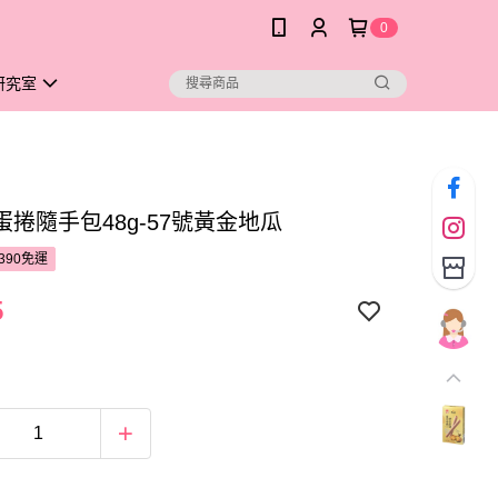
0
研究室
蛋捲隨手包48g-57號黃金地瓜
390免運
5