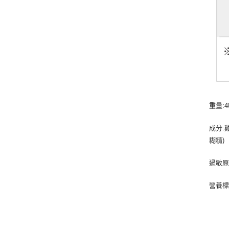
重量:4
成分:
糊精)
過敏原
營養標