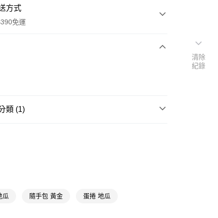
送方式
390免運
清除
紀錄
次付款
付款
類 (1)
休閒餅乾
甜餅乾
y
地瓜
隨手包 黃金
蛋捲 地瓜
享後付