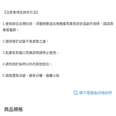
【注意事項及保存方法】
1.使用部位出現紅斑、浮腫現像或出現搔癢等異常症狀或副作用時，請諮詢
專業醫師。
2.請保管於幼童不易拿取之處。
3.肌膚若有傷口等異狀時請停止使用。
4.請勿用於指甲以外的其他部位。
5.請放置陰涼處，避免日曬，遠離火焰
顯示電腦版詳細說明
商品規格