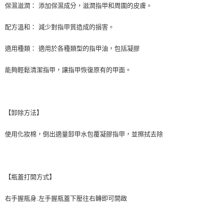
保濕滋潤： 添加保濕成分，滋潤指甲和周圍的皮膚。
配方溫和： 減少對指甲質造成的損害。
適用種類： 適用於各種類型的指甲油，包括凝膠
能夠輕鬆清潔指甲，讓指甲恢復原有的甲面。
【卸除方法】
使用化妝棉，倒出適量卸甲水包覆凝膠指甲，並擦拭去除
【瓶蓋打開方式】
右手握瓶身.左手握瓶蓋下壓往右轉即可開啟