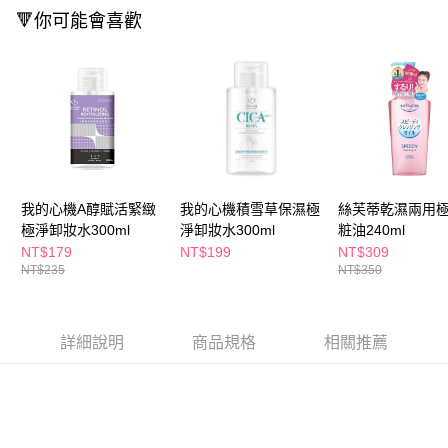
ATM／網路銀行／等多元方式進行付款，方視為交易完成。
🔻你可能會喜歡
萊爾富取貨付款
※ 請注意：結帳手續完成當下不需立刻繳費，但若您需要取消訂單，請聯絡
每筆NT$65，滿NT$490(含以上)免運費
購買商品的店家。未經商家同意取消之訂單仍視為有效，需透過AFTEE先享
後付繳納相關費用。
付款後萊爾富取貨
※ 交易是否成功請以「AFTEE先享後付 」之結帳頁面顯示為準，若有關於
是否繳費成功／繳費後需取消欲退款等相關疑問，請聯繫「AFTEE先享後付
每筆NT$65，滿NT$490(含以上)免運費
客戶支援中心」
https://netprotections.freshdesk.com/support/home
7-11取貨付款
【注意事項】
１．透過由恩沛科技股份有限公司提供之「AFTEE先享後付」服務完成之交
每筆NT$65，滿NT$490(含以上)免運費
易，需依本服務之必要範圍內提供個人資料，並將交易相關給付款項請求債
我的心機A醇賦活緊緻
我的心機積雪草保濕極
絲芙蒂乾濕兩用
權轉讓予恩沛科技股份有限公司。
付款後7-11取貨
２．關於個人資料處理事宜，請瀏覽以下網址：
極淨卸妝水300ml
淨卸妝水300ml
粧油240ml
每筆NT$65，滿NT$490(含以上)免運費
https://aftee.tw/terms/#terms3
NT$179
NT$199
NT$309
３．未成年的使用者請事先徵得法定代理人或監護人之同意方可使用
NT$235
NT$350
宅配(本島)
「AFTEE先享後付」，若未經同意申辦者引起之損失，本公司不負相關責
任。
每筆NT$100，滿NT$790(含以上)免運費
４．使用「AFTEE先享後付」時，將依據個別帳號之用戶狀況，依本公司即
時審查核予不同之上限額度；若仍有額度不足之情形，本公司將視審查結果
付款後寶雅門市自取(由倉庫統一出貨)
詳細說明
商品規格
相關推薦
請求用戶進行身份認證。
每筆NT$80，滿NT$290(含以上)免運費
５．嚴禁一人註冊多個帳號或使用他人資訊註冊。若發現惡意使用之情形，
恩沛科技股份有限公司將有權停止該用戶之使用額度並採取法律行動。