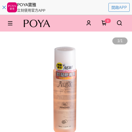
POYA寶雅
開啟APP
立刻使用官方APP
0
1
/
1