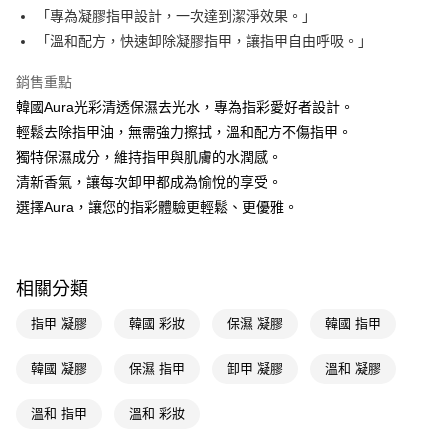
LINE Pay
「專為凝膠指甲設計，一次達到潔淨效果。」
「溫和配方，快速卸除凝膠指甲，讓指甲自由呼吸。」
Apple Pay
銷售重點
街口支付
韓國Aura光彩清透保濕去光水，專為指彩愛好者設計。
悠遊付
輕鬆去除指甲油，無需強力擦拭，溫和配方不傷指甲。
獨特保濕成分，維持指甲與肌膚的水潤感。
Google Pay
清新香氣，讓每次卸甲都成為愉悅的享受。
AFTEE先享後付
選擇Aura，讓您的指彩體驗更輕鬆、更優雅。
相關說明
【關於「AFTEE先享後付」】
即享券
AFTEE先享後付是「在收到商品之後才付款」的支付方式。 讓您購物簡單
便利好安心！
相關分類
１．簡單：不需註冊會員、不需綁卡、不需儲值。
運送方式
２．便利：只要手機號碼，簡訊認證，即可結帳。
指甲 凝膠
韓國 彩妝
保濕 凝膠
韓國 指甲
３．安心：先確認商品／服務後，再付款。
全家取貨付款
每筆NT$65，滿NT$390(含以上)免運費
韓國 凝膠
保濕 指甲
卸甲 凝膠
溫和 凝膠
【「AFTEE先享後付」結帳流程】
１．於結帳方式選擇「AFTEE先享後付」後，將跳轉至「AFTEE先享後付」
付款後全家取貨
結帳頁面，進行簡訊認證並確認金額後，即可完成結帳。
溫和 指甲
溫和 彩妝
２．訂單成立數日內，您將收到繳費通知簡訊。
每筆NT$65，滿NT$390(含以上)免運費
３．收到繳費通知簡訊後14天內，點擊此簡訊中的連結，可透過四大超商／