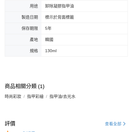
用途
卸除凝膠指甲油
製造日期
標示於背面標籤
保存期限
5年
產地
韓國
規格
130ml
商品相關分類 (1)
時尚彩妝
指甲彩繪
指甲油/去光水
評價
查看全部