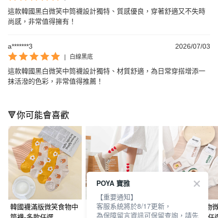
這款韓國黑白微笑中筒襪設計獨特、質感優良，穿著舒適又不失時
尚感，非常值得擁有！
a*******3
2026/07/03
|
白線黑底
這款韓國黑白微笑中筒襪設計獨特、材質舒適，為日常穿搭增添一
抹活潑的色彩，非常值得推薦！
🔻你可能會喜歡
POYA 寶雅
【重要通知】
客服系統將於8/17更新，
韓國襪滿版微笑食物中
韓國三個微笑愛心中筒
韓國襪可愛食物
為保障留言資訊可保留查詢，請先
筒襪-多款任選
襪-多款任選
情中筒襪-多款任