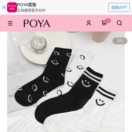
POYA寶雅
開啟APP
立刻使用官方APP
0
1
/
5