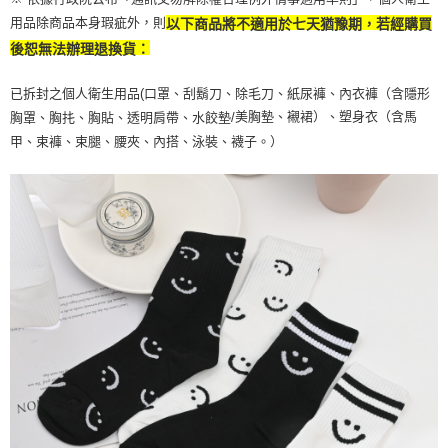
用品除商品本身瑕疵外，則
以下商品將不適用於七天猶豫期，若經購買
後恕無法辦理退換貨：
已拆封之個人衛生用品(口罩、刮鬍刀、除毛刀、紙尿褲、內衣褲（含隱形
美胸墊、襯裙）、塑身衣（含馬
胸罩、胸扥、胸貼、透明肩帶、水餃墊/
甲、束褲、束腿、腰夾、內搭、泳裝、襪子。）