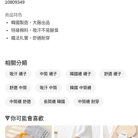
10809349
超商取貨付款
商品特色
LINE Pay
韓國製造，大廠出品
特級棉料，吸汗不易腳臭
Apple Pay
織法扎實，舒適耐穿
街口支付
悠遊付
相關分類
Google Pay
吸汗 襪子
中筒 襪子
韓國襪 襪子
舒適 襪子
AFTEE先享後付
相關說明
舒適 中筒
吸汗 中筒
韓國 中筒襪
【關於「AFTEE先享後付」】
即享券
AFTEE先享後付是「在收到商品之後才付款」的支付方式。 讓您購物簡單
中筒襪 舒適
長筒襪 韓國
中筒襪 耐穿
便利好安心！
１．簡單：不需註冊會員、不需綁卡、不需儲值。
運送方式
２．便利：只要手機號碼，簡訊認證，即可結帳。
🔻你可能會喜歡
３．安心：先確認商品／服務後，再付款。
全家取貨付款
每筆NT$65，滿NT$390(含以上)免運費
【「AFTEE先享後付」結帳流程】
１．於結帳方式選擇「AFTEE先享後付」後，將跳轉至「AFTEE先享後付」