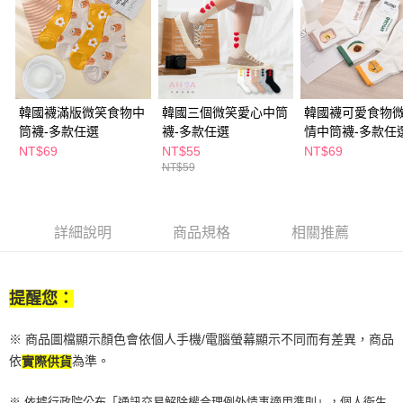
付款後全家取貨
結帳頁面，進行簡訊認證並確認金額後，即可完成結帳。
２．訂單成立數日內，您將收到繳費通知簡訊。
每筆NT$65，滿NT$390(含以上)免運費
３．收到繳費通知簡訊後14天內，點擊此簡訊中的連結，可透過四大超商／
ATM／網路銀行／等多元方式進行付款，方視為交易完成。
萊爾富取貨付款
※ 請注意：結帳手續完成當下不需立刻繳費，但若您需要取消訂單，請聯絡
每筆NT$65，滿NT$490(含以上)免運費
購買商品的店家。未經商家同意取消之訂單仍視為有效，需透過AFTEE先享
後付繳納相關費用。
韓國襪滿版微笑食物中
韓國三個微笑愛心中筒
韓國襪可愛食物
付款後萊爾富取貨
※ 交易是否成功請以「AFTEE先享後付 」之結帳頁面顯示為準，若有關於
筒襪-多款任選
襪-多款任選
情中筒襪-多款任
是否繳費成功／繳費後需取消欲退款等相關疑問，請聯繫「AFTEE先享後付
NT$69
NT$55
NT$69
每筆NT$65，滿NT$490(含以上)免運費
客戶支援中心」
https://netprotections.freshdesk.com/support/home
NT$59
7-11取貨付款
【注意事項】
１．透過由恩沛科技股份有限公司提供之「AFTEE先享後付」服務完成之交
每筆NT$65，滿NT$490(含以上)免運費
易，需依本服務之必要範圍內提供個人資料，並將交易相關給付款項請求債
詳細說明
商品規格
相關推薦
權轉讓予恩沛科技股份有限公司。
付款後7-11取貨
２．關於個人資料處理事宜，請瀏覽以下網址：
每筆NT$65，滿NT$490(含以上)免運費
https://aftee.tw/terms/#terms3
３．未成年的使用者請事先徵得法定代理人或監護人之同意方可使用
提醒您：
宅配(本島)
「AFTEE先享後付」，若未經同意申辦者引起之損失，本公司不負相關責
任。
每筆NT$100，滿NT$790(含以上)免運費
４．使用「AFTEE先享後付」時，將依據個別帳號之用戶狀況，依本公司即
※ 商品圖檔顯示顏色會依個人手機/電腦螢幕顯示不同而有差異，商品
時審查核予不同之上限額度；若仍有額度不足之情形，本公司將視審查結果
付款後寶雅門市自取(由倉庫統一出貨)
依
為準。
實際供貨
請求用戶進行身份認證。
每筆NT$80，滿NT$290(含以上)免運費
５．嚴禁一人註冊多個帳號或使用他人資訊註冊。若發現惡意使用之情形，
※ 依據行政院公布「通訊交易解除權合理例外情事適用準則」，個人衛生
恩沛科技股份有限公司將有權停止該用戶之使用額度並採取法律行動。