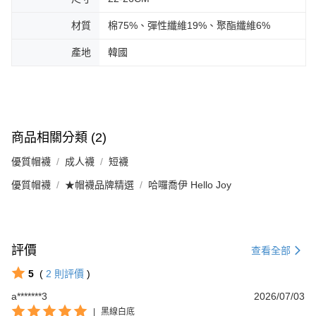
材質
棉75%、彈性纖維19%、聚酯纖維6%
產地
韓國
商品相關分類 (2)
優質帽襪
成人襪
短襪
優質帽襪
★帽襪品牌精選
哈囉喬伊 Hello Joy
評價
查看全部
5
(
2
則評價
)
a*******3
2026/07/03
|
黑線白底